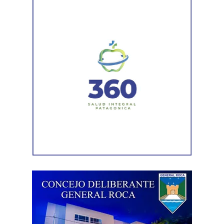
Las gestiones ante el BID comprenden un crédito de
85 millones de dólares destinado a ampliar la
producción, incorporar nuevas áreas bajo riego
y
fortalecer la capacidad de la provincia para enfrentar los
efectos del cambio climático;
y otro de 60 millones de
dólares para equipamiento y modernización de los
hospitales
.
El gobernador está acompañado por el ministro de
Desarrollo Económico y Productivo, Carlos Banacloy; el
ministro de Salud, Demetrio Thalasselis; el ministro de
Hacienda, Gabriel Sánchez y el director ejecutivo de la
Unidad Provincial de Coordinación y Ejecución del
Financiamiento Externo (UPCEFE), Martín Camiña.