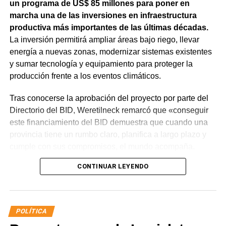
un programa de US$ 85 millones para poner en
marcha una de las inversiones en infraestructura
productiva más importantes de las últimas décadas.
La inversión permitirá ampliar áreas bajo riego, llevar
energía a nuevas zonas, modernizar sistemas existentes
y sumar tecnología y equipamiento para proteger la
producción frente a los eventos climáticos.
Tras conocerse la aprobación del proyecto por parte del
Directorio del BID, Weretilneck remarcó que «conseguir
este financiamiento del BID demuestra que cuando una
provincia tiene un rumbo claro, planifica a largo plazo y
cumple con sus compromisos, el mundo acompaña.
Estos fondos llegan porque Río Negro tiene un proyecto
CONTINUAR LEYENDO
de desarrollo serio, con obras concretas y una visión de
futuro».
El monto total del Programa es de US$ 85 millones.
POLÍTICA
De ese total, US$ 80 millones serán financiados con