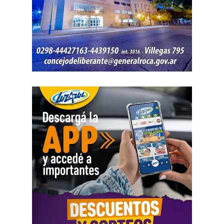
Como parte de la agenda oficial, la comitiva provincial
mantiene reuniones con organismos internacionales y
agencias de Estados Unidos para fortalecer vínculos que
permitan impulsar inversiones y acceder a nuevas
herramientas de financiamiento para el crecimiento de
Río Negro.
La agenda de trabajo comenzó con un encuentro en la
Embajada Argentina en Estados Unidos, donde la
comitiva se reunió con el equipo de consejeros que