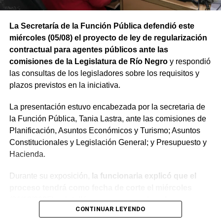
trabajando para que los rionegrinos disfruten los
beneficios de estas inversiones”.
La Secretaría de la Función Pública defendió este
Weretilneck estuvo acompañado por los ministros de
miércoles (05/08) el proyecto de ley de regularización
Desarrollo Económico y Productivo, Carlos Banacloy; de
contractual para agentes públicos ante las
Salud, Demetrio Thalasselis y de Hacienda, Gabriel
comisiones de la Legislatura de Río Negro
y respondió
Sánchez, junto al director ejecutivo de la Unidad
las consultas de los legisladores sobre los requisitos y
Provincial de Coordinación y Ejecución del
plazos previstos en la iniciativa.
Financiamiento Externo (UPCEFE), Martín Camiña.
La presentación estuvo encabezada por la secretaria de
Los proyectos
la Función Pública, Tania Lastra, ante las comisiones de
Planificación, Asuntos Económicos y Turismo; Asuntos
El programa reúne cinco proyectos estratégicos. En
Constitucionales y Legislación General; y Presupuesto y
Guardia Mitre se construirán 85 km de nueva red eléctrica
Hacienda.
y 3 centros de transformación. La obra ampliará las
Durante su exposición,
la funcionaria explicó que el
conexiones rurales, permitirá incorporar bombeo y riego
proceso tendrá como fecha de corte el miércoles
presurizado y reducirá más de 50% el costo energético
(31/12/2025) y detalló que, para acceder a la
por hectárea.
CONTINUAR LEYENDO
estabilidad, los agentes deberán aprobar el examen