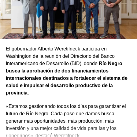
para proteger la producción frente al granizo, con un
La funcionaria sostuvo además que la iniciativa no solo
componente específico de U$S 6 millones para que los
representa una solución para los agentes que se
productores puedan instalar mallas antigranizo.
encuentren en condiciones de acceder a la estabilidad,
sino que también busca garantizar que el procedimiento
Equipamiento para el SPLIF
se desarrolle con responsabilidad. «Tenemos que dar
cuenta a todos los rionegrinos de que el trabajo va a ser
El gobernador Alberto Weretilneck participa en
Además, se refuerza la preparación ante incendios
hecho con absoluta responsabilidad y con la visión de
Washington de la reunión del Directorio del Banco
forestales. El SPLIF sumará 4 camiones cisterna y 30
que quienes estén trabajando en el Estado sean los
Interamericano de Desarrollo (BID), donde
Río Negro
reservorios transportables que permitirán almacenar
mejores», expresó.
busca la aprobación de dos financiamientos
900.000 litros de agua, 3 minicargadoras, 1 tractor, 23
internacionales destinados a fortalecer el sistema de
motobombas, 3 cuatriciclos y 1 UTV, entre otro
salud e impulsar el desarrollo productivo de la
equipamiento.
provincia.
Se agregarán 13 cámaras domo, 7 estaciones
«Estamos gestionando todos los días para garantizar el
meteorológicas, sistemas de comunicación y tecnología
futuro de Río Negro. Cada paso que damos busca
para mejorar la detección temprana y reducir los tiempos
generar más oportunidades, más producción, más
de respuesta frente al fuego.
inversión y una mejor calidad de vida para las y los
rionegrinos», destacó Weretilneck.