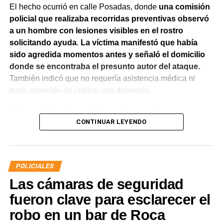
El hecho ocurrió en calle Posadas, donde
una comisión
policial que realizaba recorridas preventivas observó
a un hombre con lesiones visibles en el rostro
solicitando ayuda
.
La víctima manifestó que había
sido agredida momentos antes y señaló el domicilio
donde se encontraba el presunto autor del ataque.
También indicó que no requería asistencia médica ni
tenía intención de radicar una denuncia.
Al llegar al lugar,
los uniformados encontraron a un
CONTINUAR LEYENDO
hombre que salió de la vivienda en estado de
exaltación y reconoció haber participado en la
agresión.
Al advertir la presencia de la víctima,
intentó
acercarse nuevamente con la aparente intención de
POLICIALES
atacarla, por lo que fue interceptado por el personal
Las cámaras de seguridad
policial.
fueron clave para esclarecer el
Pese a las órdenes impartidas por los efectivos,
el
robo en un bar de Roca
hombre mantuvo una actitud agresiva e intentó