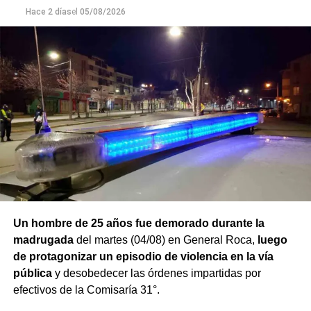
Finalmente,
Hace 2 días
el
el hombre quedó detenido en el marco de
05/08/2026
una causa por los presuntos delitos de daños y
desobediencia judicial
, mientras avanzan las
actuaciones y la verificación de la medida de restricción
de acercamiento señalada por la víctima.
Un hombre de 25 años fue demorado durante la
madrugada
del martes (04/08) en General Roca,
luego
de protagonizar un episodio de violencia en la vía
pública
y desobedecer las órdenes impartidas por
efectivos de la Comisaría 31°.