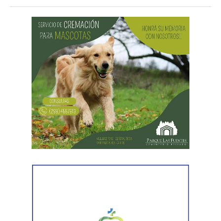
registrados mientras recorrían el interior del bar.
Durante recorridas preventivas realizadas en distintos
sectores de la ciudad,
efectivos de la Comisaría 3°
localizaron primero a uno de los hombres y, horas
más tarde, al segundo. Ambos vestían la misma
indumentaria observada en las filmaciones del robo,
por lo que fueron detenidos por disposición del fiscal de
turno.
Posteriormente, personal del Gabinete de Criminalística
realizó las diligencias periciales correspondientes, entre
ellas el registro fotográfico de las prendas utilizadas por
los sospechosos, las cuales fueron incorporadas a la
investigación que continúa bajo la órbita del Ministerio
Público Fiscal.