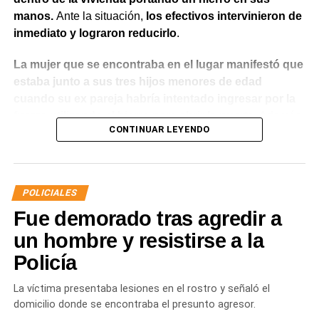
manos.
Ante la situación,
los efectivos intervinieron de
inmediato y lograron reducirlo
.
La mujer que se encontraba en el lugar manifestó que
estaba junto a sus tres hijos menores de edad
cuando su ex pareja habría intentado ingresar por la
fuerza utilizando el hierro para abrir la puerta.
Además,
CONTINUAR LEYENDO
indicó que meses atrás había radicado una denuncia
por violencia de género y que existía una prohibición
de acercamiento vigente
, aunque en ese momento no
contaba con la documentación que acreditara la medida
POLICIALES
judicial.
Fue demorado tras agredir a
Luego de controlar la situación, el personal policial dio
un hombre y resistirse a la
intervención al Gabinete de Criminalística para realizar
Policía
las diligencias correspondientes en la vivienda. También
se informó lo ocurrido a la autoridad judicial interviniente,
La víctima presentaba lesiones en el rostro y señaló el
que dispuso las medidas a seguir.
domicilio donde se encontraba el presunto agresor.