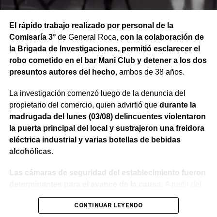
El rápido trabajo realizado por personal de la
Comisaría 3°
de General Roca,
con la colaboración de
la Brigada de Investigaciones, permitió esclarecer el
robo cometido en el bar Mani Club y detener a los dos
presuntos autores del hecho
, ambos de 38 años.
La investigación comenzó luego de la denuncia del
propietario del comercio, quien advirtió que
durante la
madrugada del lunes (03/08) delincuentes violentaron
la puerta principal del local y sustrajeron una freidora
eléctrica industrial y varias botellas de bebidas
alcohólicas.
Las cámaras de seguridad del establecimiento fueron
determinantes para el avance de la causa.
A partir del
análisis de las imágenes,
los investigadores lograron
CONTINUAR LEYENDO
identificar a los dos sospechosos
, quienes quedaron