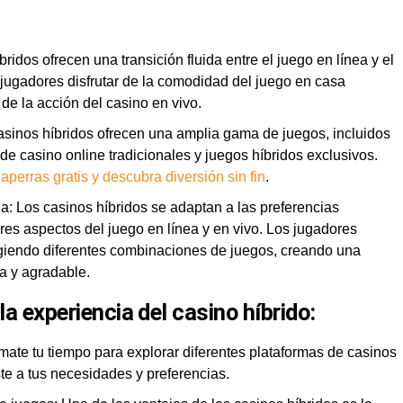
bridos ofrecen una transición fluida entre el juego en línea y el
s jugadores disfrutar de la comodidad del juego en casa
e la acción del casino en vivo.
asinos híbridos ofrecen una amplia gama de juegos, incluidos
de casino online tradicionales y juegos híbridos exclusivos.
perras gratis y descubra diversión sin fin
.
a: Los casinos híbridos se adaptan a las preferencias
es aspectos del juego en línea y en vivo. Los jugadores
giendo diferentes combinaciones de juegos, creando una
a y agradable.
la experiencia del casino híbrido:
mate tu tiempo para explorar diferentes plataformas de casinos
ste a tus necesidades y preferencias.