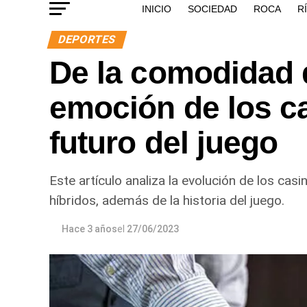
INICIO
SOCIEDAD
ROCA
R
DEPORTES
De la comodidad d
emoción de los ca
futuro del juego
Este artículo analiza la evolución de los casi
híbridos, además de la historia del juego.
Hace 3 años
el
27/06/2023