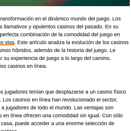
transformación en el dinámico mundo del juego. Los
los llamativos y opulentos casinos del pasado. En su
la perfecta combinación de la comodidad del juego en
n vivo
. Este artículo analiza la evolución de los casinos
sinos híbridos, además de la historia del juego. Le
 su experiencia de juego a lo largo del camino,
los casinos en línea.
s jugadores tenían que desplazarse a un casino físico
s. Los casinos en línea han revolucionado el sector,
 a jugadores de todo el mundo. Las ventajas son
os en línea ofrecen una comodidad sin igual. Con sólo
u casa, puede acceder a una enorme selección de