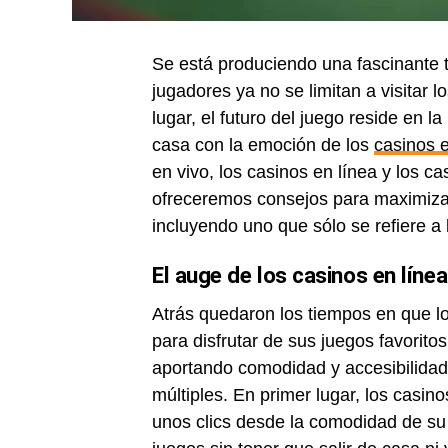
Se está produciendo una fascinante 
jugadores ya no se limitan a visitar 
lugar, el futuro del juego reside en 
casa con la emoción de los
casinos e
en vivo, los casinos en línea y los ca
ofreceremos consejos para maximizar
incluyendo uno que sólo se refiere a 
El auge de los casinos en línea
Atrás quedaron los tiempos en que lo
para disfrutar de sus juegos favorito
aportando comodidad y accesibilidad
múltiples. En primer lugar, los casin
unos clics desde la comodidad de s