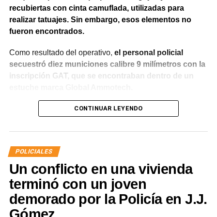
recubiertas con cinta camuflada, utilizadas para
realizar tatuajes. Sin embargo, esos elementos no
fueron encontrados.
Como resultado del operativo,
el personal policial
secuestró diez municiones calibre 9 milímetros con la
inscripción GAT, que se encontraban dentro de un
estuche marca Global Ammotech.
Tras el hallazgo, se dio intervención a la Fiscalía N° 6,
CONTINUAR LEYENDO
que dispuso que las municiones sean remitidas en
calidad de secuestro y queden a disposición de la
Justicia.
POLICIALES
Un conflicto en una vivienda
terminó con un joven
demorado por la Policía en J.J.
Gómez