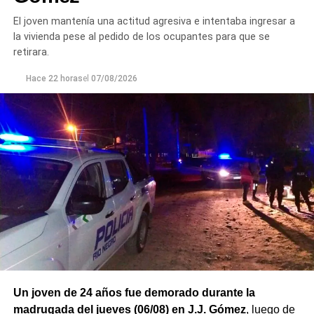
El joven mantenía una actitud agresiva e intentaba ingresar a
la vivienda pese al pedido de los ocupantes para que se
retirara.
Hace 22 horas
el
07/08/2026
Un joven de 24 años fue demorado durante la
madrugada del jueves (06/08) en J.J. Gómez
, luego de