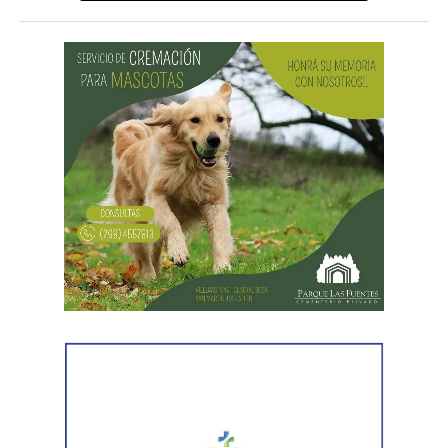
Al llegar, los efectivos encontraron a la víctima reteniendo
a uno de los sospechosos. Según relató,
ambos
hombres le habían sustraído una bolsa con dinero en
efectivo y dos teléfonos celulares. En el lugar se
recuperó parte de los bienes robados y se detuvo al
primer involucrado.
En forma paralela,
otra comisión policial se dirigió a
una vivienda ubicada en el barrio Villa Obrera,
señalada por la víctima. Allí se identificó al segundo
sospechoso
y se llevaron adelante distintas diligencias
en el marco de la investigación.