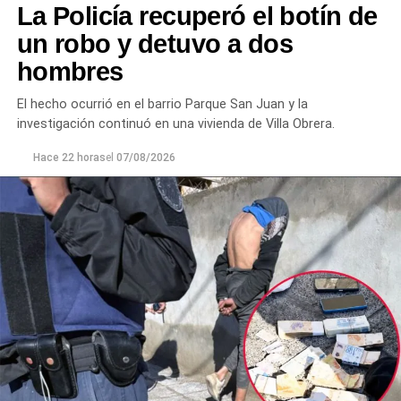
La Policía recuperó el botín de
únicamente solicitó que el joven se retirara del lugar
para evitar que el conflicto continuara.
un robo y detuvo a dos
hombres
Ante la persistencia de la conducta agresiva y el
incumplimiento de las indicaciones impartidas por los
El hecho ocurrió en el barrio Parque San Juan y la
efectivos,
el hombre fue demorado con el objetivo de
investigación continuó en una vivienda de Villa Obrera.
prevenir que la situación derivara en un hecho de
mayor gravedad.
Hace 22 horas
el
07/08/2026