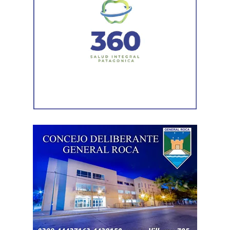
Durante el procedimiento, el personal encontró el teléfono
celular que permanecía desaparecido, oculto en el
acceso a la vivienda. El aparato fue reconocido por la
víctima, quien presentó la documentación
correspondiente para acreditar su propiedad. Además,
también
fue hallada la bolsa con el dinero en efectivo
denunciado como robado
.
Posteriormente, el inmueble fue preservado para la
intervención del Gabinete de Criminalística, que realizó
las pericias correspondientes. Otros elementos
encontrados quedaron bajo resguardo para determinar su
procedencia.
Por disposición de la Fiscalía de turno, ambos hombres