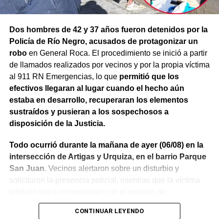
Dos hombres de 42 y 37 años fueron detenidos por la
Policía de Río Negro, acusados de protagonizar un
robo
en General Roca. El procedimiento se inició a partir
de llamados realizados por vecinos y por la propia víctima
al 911 RN Emergencias, lo que
permitió que los
efectivos llegaran al lugar cuando el hecho aún
estaba en desarrollo, recuperaran los elementos
sustraídos y pusieran a los sospechosos a
disposición de la Justicia.
Todo ocurrió durante la mañana de ayer (06/08) en la
intersección de Artigas y Urquiza, en el barrio Parque
San Juan
. Vecinos alertaron sobre un disturbio y
solicitaron la presencia policial, mientras que la víctima
también logró comunicarse con el servicio de
emergencias para informar lo que estaba ocurriendo.
CONTINUAR LEYENDO