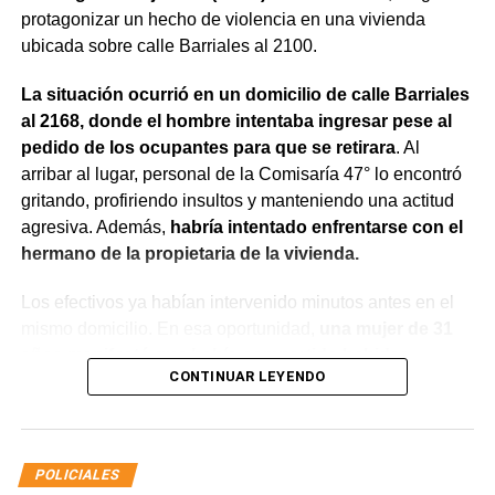
protagonizar un hecho de violencia en una vivienda
ubicada sobre calle Barriales al 2100.
La situación ocurrió en un domicilio de calle Barriales
al 2168, donde el hombre intentaba ingresar pese al
pedido de los ocupantes para que se retirara
. Al
arribar al lugar, personal de la Comisaría 47° lo encontró
gritando, profiriendo insultos y manteniendo una actitud
agresiva. Además,
habría intentado enfrentarse con el
hermano de la propietaria de la vivienda.
Los efectivos ya habían intervenido minutos antes en el
mismo domicilio. En esa oportunidad,
una mujer de 31
años manifestó que había compartido bebidas
CONTINUAR LEYENDO
alcohólicas con el joven y que, en el marco de una
discusión, sufrió una lesión leve en el rostro.
La víctima expresó que no deseaba radicar una
POLICIALES
denuncia penal ni recibir asistencia médica y