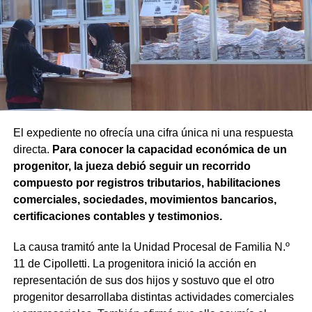
En la sentencia,
la magistrada explicó que el
desistimiento es una forma de poner fin
anticipadamente a un proceso judicial cuando una de
las partes decide no continuar con la acción.
Agregó que el Código Procesal Civil y Comercial autoriza
esa posibilidad siempre que, si la demanda ya fue
trasladada, la otra parte haya sido notificada.
El expediente no ofrecía una cifra única ni una respuesta
directa.
Para conocer la capacidad económica de un
Como en este caso ese traslado aún no se había
progenitor, la jueza debió seguir un recorrido
concretado, la jueza entendió que estaban cumplidos
compuesto por registros tributarios, habilitaciones
todos los requisitos legales para admitir el desistimiento y
comerciales, sociedades, movimientos bancarios,
declarar extinguido el proceso.
certificaciones contables y testimonios.
«En virtud de ello entiendo que se encuentran
La causa tramitó ante la Unidad Procesal de Familia N.º
configurados los recaudos previstos en el artículo 278,
11 de Cipolletti. La progenitora inició la acción en
para que opere el desistimiento del proceso por voluntad
representación de sus dos hijos y sostuvo que el otro
de la parte», explicó. Además, se estableció que las
progenitor desarrollaba distintas actividades comerciales
actuaciones permanezcan archivadas en formato digital,