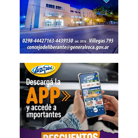
de ingresos durante un período determinado y consignó
una relación laboral con una de las empresas. El fallo
aclaró que esos datos no reflejaban necesariamente la
totalidad de los recursos, ya que existían otras
participaciones comerciales acreditadas en la causa.
El informe bancario añadió otro elemento. La cuenta
registró variaciones importantes entre ingresos, egresos y
saldos durante varios meses. La sentencia tomó esos
movimientos como parte del análisis patrimonial, aunque
no los consideró suficientes para establecer por sí solos
una cifra definitiva.
Las declaraciones testimoniales completaron el cuadro.
Varias personas hablaron sobre locales gastronómicos,
viajes al exterior, vehículos y nivel de vida. Otro
testimonio mencionó la relación del progenitor con una
empresa que ocupaba un inmueble comercial.