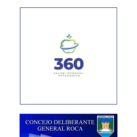
habilitación comercial vigente para un establecimiento
gastronómico y señalaron su participación como socio
gerente en una sociedad. Otro informe municipal dio
cuenta de antecedentes vinculados con inmuebles y
permisos comerciales.
La Agencia de Recaudación y Control Aduanero sumó
más piezas. Según la sentencia,
el progenitor aparecía
registrado como socio, gerente o administrador en
distintas firmas. A esa información se agregó un
contrato de franquicia para la explotación de un local
comercial. La documentación acreditó vínculos con
sociedades, comercios y emprendimientos. Sin
embargo, el expediente no permitió determinar con
exactitud cuánto dinero generaban esas actividades
ni qué parte correspondía al progenitor.
La jueza también examinó una certificación contable que
él mismo presentó. Ese documento informó un promedio