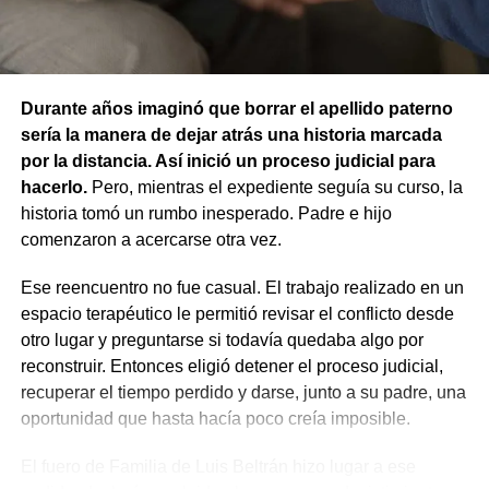
animales, ya que esa infracción solo se configura cuando
un animal causa lesiones a una persona por falta de
cuidados de su dueño. En este caso, el daño recayó
sobre otro animal, por lo que esa norma tampoco
Durante años imaginó que borrar el apellido paterno
resultaba aplicable.
sería la manera de dejar atrás una historia marcada
por la distancia. Así inició un proceso judicial para
El fallo aclaró que el archivo de la causa
hacerlo.
Pero, mientras el expediente seguía su curso, la
contravencional no impide que el dueño del perro
historia tomó un rumbo inesperado. Padre e hijo
lesionado reclame por la vía civil una indemnización
comenzaron a acercarse otra vez.
por los daños que considere haber sufrido.
Ese reencuentro no fue casual. El trabajo realizado en un
espacio terapéutico le permitió revisar el conflicto desde
otro lugar y preguntarse si todavía quedaba algo por
reconstruir. Entonces eligió detener el proceso judicial,
recuperar el tiempo perdido y darse, junto a su padre, una
oportunidad que hasta hacía poco creía imposible.
El fuero de Familia de Luis Beltrán hizo lugar a ese