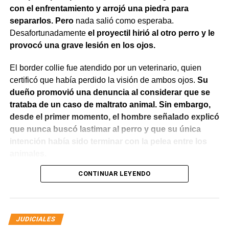
con el enfrentamiento y arrojó una piedra para
separarlos. Pero
nada salió como esperaba.
Desafortunadamente
el proyectil hirió al otro perro y le
provocó una grave lesión en los ojos.
El border collie fue atendido por un veterinario, quien
certificó que había perdido la visión de ambos ojos.
Su
dueño promovió una denuncia al considerar que se
trataba de un caso de maltrato animal. Sin embargo,
desde el primer momento, el hombre señalado explicó
que nunca buscó lastimar al perro y que su única
intención había sido terminar con la pelea entre los
animales.
CONTINUAR LEYENDO
El Juzgado de Paz analizó el caso y resolvió desestimar
la denuncia y archivar las actuaciones. La jueza concluyó
que los hechos no configuraban la contravención de
maltrato animal prevista en el Código Contravencional.
JUDICIALES