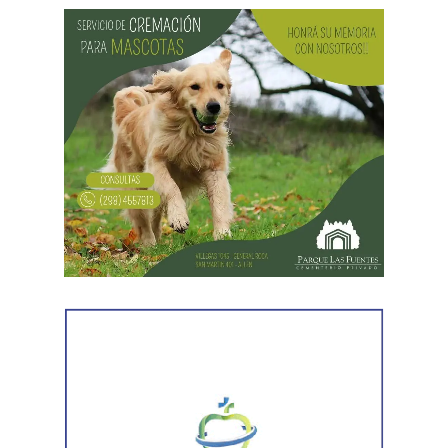
Infancias?
La conmemoración tiene su origen en una
recomendación realizada por la Organización de las
Naciones Unidas (ONU) en 1954, mediante la cual se
propuso que los países destinaran una jornada para
promover la fraternidad entre niños y niñas y concientizar
sobre su derecho a la salud, la educación y la protección.
En Argentina, esta celebración comenzó a realizarse en
1960 con actividades sociales y culturales destinadas a
promover el bienestar de la niñez en todo el país.
¿Por qué se habla de infancias?
El uso del término en plural responde a una mirada más
inclusiva, que reconoce la diversidad de realidades que
atraviesan niños y niñas. La expresión busca visibilizar
las distintas condiciones sociales, culturales y