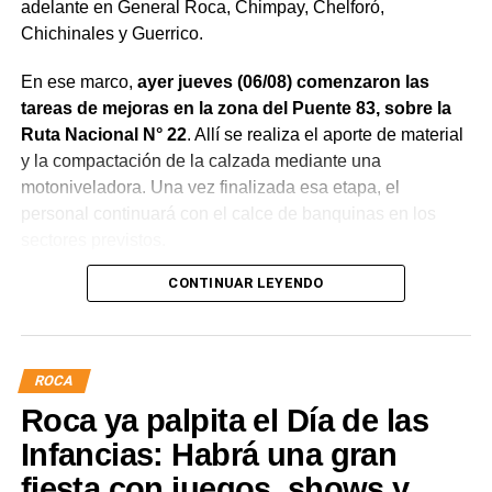
adelante en General Roca, Chimpay, Chelforó,
Chichinales y Guerrico.
En ese marco,
ayer jueves (06/08) comenzaron las
tareas de mejoras en la zona del Puente 83, sobre la
Ruta Nacional N° 22
. Allí se realiza el aporte de material
y la compactación de la calzada mediante una
motoniveladora. Una vez finalizada esa etapa, el
personal continuará con el calce de banquinas en los
sectores previstos.
CONTINUAR LEYENDO
ROCA
Roca ya palpita el Día de las
Infancias: Habrá una gran
fiesta con juegos, shows y