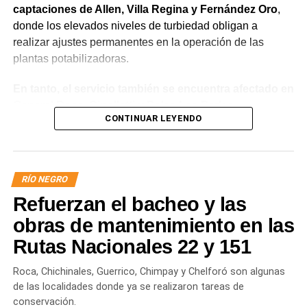
captaciones de Allen, Villa Regina y Fernández Oro
,
donde los elevados niveles de turbiedad obligan a
realizar ajustes permanentes en la operación de las
plantas potabilizadoras.
En tanto, el servicio también se encuentra afectado en
General Roca, Cipolletti y Balsa Las Perlas,
CONTINUAR LEYENDO
localidades donde podrían registrarse bajas de
presión o interrupciones temporales
mientras se
trabaja para sostener la producción de agua potable.
RÍO NEGRO
Por otra parte, en Gral. E. Godoy se registran valores de
Refuerzan el bacheo y las
turbiedad cercanos a 80 NTU, mientras que en
Chichinales rondan los 10 NTU. En ambos casos, las
obras de mantenimiento en las
plantas continúan funcionando con monitoreo
Rutas Nacionales 22 y 151
permanente.
Roca, Chichinales, Guerrico, Chimpay y Chelforó son algunas
Los equipos técnicos de Aguas Rionegrinas mantienen
de las localidades donde ya se realizaron tareas de
un seguimiento constante de la evolución de la turbiedad
conservación.