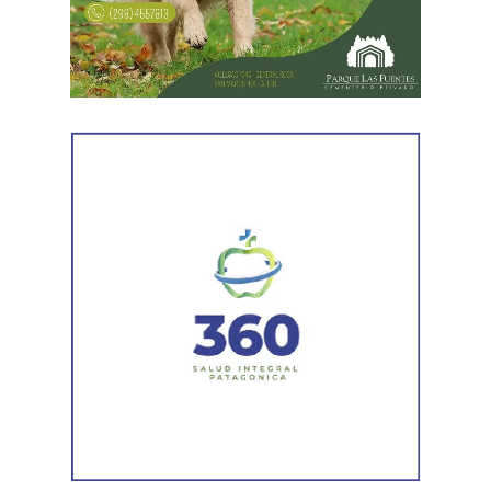
reforzado con dos nuevas cuadrillas de trabajo y dos
camiones bacheadores, lo que permitirá incrementar
el ritmo de ejecución y optimizar las tareas de
mantenimiento en distintos puntos del Alto Valle.
Por otra parte, el organismo avanza con el relevamiento
técnico que definirá los tramos de la Ruta Nacional N°
151 donde se aplicarán 5.000 toneladas de mezcla
asfáltica en caliente, una obra destinada a recuperar los
sectores más deteriorados y mejorar las condiciones de
transitabilidad.