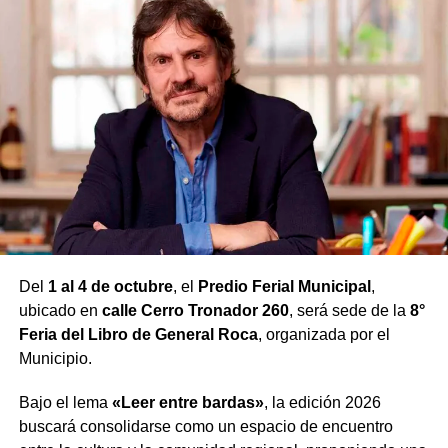
Un artista argentino que conquista
los principales escenarios del
mundo
Detrás del nombre artístico
Ubbah
se encuentra
Lucas
Uberto
, productor nacido en Argentina que comenzó su
formación musical desde muy pequeño estudiando piano
y que, con el paso de los años, se convirtió en uno de los
exponentes más destacados del melodic techno a nivel
internacional.
Del
1 al 4 de octubre
, el
Predio Ferial Municipal
,
Su carrera dio un salto definitivo tras incorporarse al
ubicado en
calle Cerro Tronador 260
, será sede de la
8°
prestigioso sello Afterlife, de Tale Of Us, con el
Feria del Libro de General Roca
, organizada por el
lanzamiento de System Failure, una producción que lo
Municipio.
posicionó entre los artistas más observados de la escena
Bajo el lema
«Leer entre bardas»
, la edición 2026
electrónica mundial. A partir de allí comenzó a
buscará consolidarse como un espacio de encuentro
presentarse en algunos de los clubes y festivales más