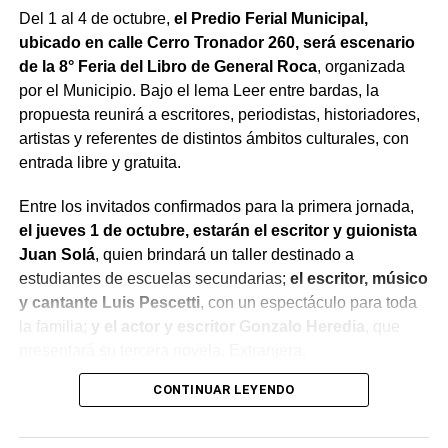
Del 1 al 4 de octubre,
el Predio Ferial Municipal,
ubicado en calle Cerro Tronador 260, será escenario
de la 8° Feria del Libro de General Roca
, organizada
por el Municipio. Bajo el lema Leer entre bardas, la
propuesta reunirá a escritores, periodistas, historiadores,
artistas y referentes de distintos ámbitos culturales, con
entrada libre y gratuita.
Entre los invitados confirmados para la primera jornada,
el jueves 1 de octubre, estarán el escritor y guionista
Juan Solá
, quien brindará un taller destinado a
estudiantes de escuelas secundarias;
el escritor, músico
y cantante Luis Pescetti
, con un espectáculo para toda
la familia;
y el actor y escritor Gonzalo Heredia
, que
presentará su tercera novela, Extranjera.
CONTINUAR LEYENDO
El viernes 2 de octubre será el turno de la escritora,
abogada y activista feminista Lala Pasquinelli
, quien
presentará los libros Estafa de la feminidad y Maternidad