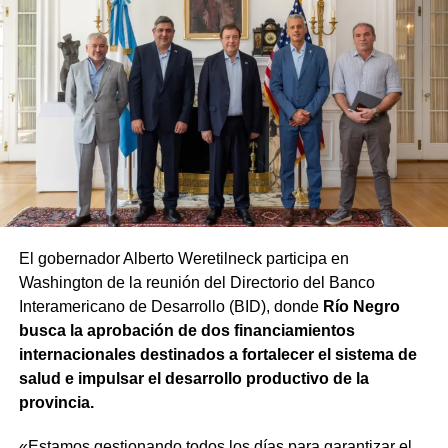
caso de ser aprobado y promulgado, el Poder
Ejecutivo dispondrá de 60 días para dictar el decreto
reglamentario que establecerá los detalles del
proceso.
La funcionaria sostuvo además que la iniciativa no solo
representa una solución para los agentes que se
encuentren en condiciones de acceder a la estabilidad,
sino que también busca garantizar que el procedimiento
se desarrolle con responsabilidad. «Tenemos que dar
cuenta a todos los rionegrinos de que el trabajo va a ser
El gobernador Alberto Weretilneck participa en
hecho con absoluta responsabilidad y con la visión de
Washington de la reunión del Directorio del Banco
que quienes estén trabajando en el Estado sean los
Interamericano de Desarrollo (BID), donde
Río Negro
mejores», expresó.
busca la aprobación de dos financiamientos
internacionales destinados a fortalecer el sistema de
salud e impulsar el desarrollo productivo de la
provincia.
«Estamos gestionando todos los días para garantizar el