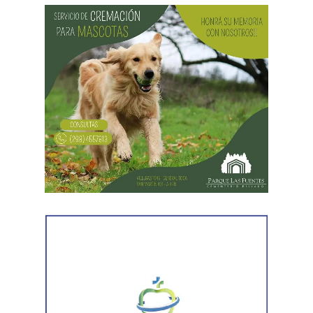
fuerzas políticas con representación parlamentaria tienen
que apoyar esta iniciativa».
La agenda de trabajo comenzó con un encuentro en la
Embajada Argentina en Estados Unidos, donde la
«Este proceso de regularización de los vínculos laborales
comitiva se reunió con el equipo de consejeros que
de la administración pública no solo es un beneficio
acompaña la organización de las reuniones previstas con
directo para los trabajadores, sino también para toda la
organismos internacionales y entidades financieras. El
comunidad porque impactará positivamente en la
espacio permitió coordinar el trabajo y fortalecer el
cantidad y en la calidad de servicios públicos que brinda
acompañamiento institucional para presentar el potencial
el Estado», indicó Aguiar, al tiempo que agregó que «no
de Río Negro.
se puede garantizar la eficacia del Estado con
trabajadores precarizados».
«También tenemos que resaltar como fruto de la lucha
que los salarios se actualicen por IPC y además se hayan
comenzado a pagar el primero de cada mes. Eso es muy
importante para dotar de previsión a toda la familia
estatal», apuntó Aguiar.
El Secretario General de ATE Nacional destacó que «se
han verificado afiliaciones masivas. Cientos de