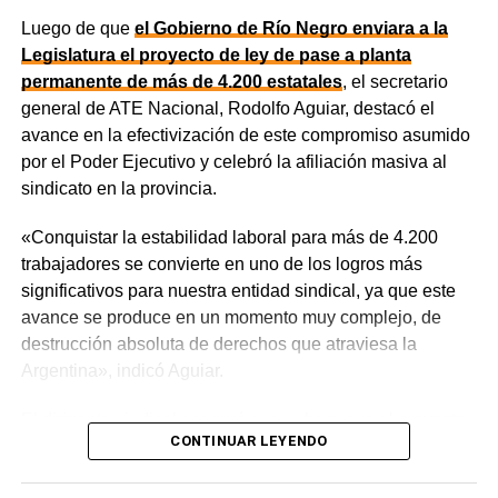
Unidad Provincial de Coordinación y Ejecución del
Luego de que
el Gobierno de Río Negro enviara a la
Financiamiento Externo (UPCEFE), Martín Camiña.
Legislatura el proyecto de ley de pase a planta
permanente de más de 4.200 estatales
, el secretario
general de ATE Nacional, Rodolfo Aguiar, destacó el
avance en la efectivización de este compromiso asumido
por el Poder Ejecutivo y celebró la afiliación masiva al
sindicato en la provincia.
«Conquistar la estabilidad laboral para más de 4.200
trabajadores se convierte en uno de los logros más
significativos para nuestra entidad sindical, ya que este
avance se produce en un momento muy complejo, de
destrucción absoluta de derechos que atraviesa la
Como parte de la agenda oficial, la comitiva provincial
Argentina», indicó Aguiar.
mantiene reuniones con organismos internacionales y
agencias de Estados Unidos para fortalecer vínculos que
El dirigente sindical aseguró que «ahora que el proyecto
permitan impulsar inversiones y acceder a nuevas
CONTINUAR LEYENDO
ya ingresó en la Legislatura, los estatales debemos
herramientas de financiamiento para el crecimiento de
movilizarnos para garantizar su aprobación. Todas las
Río Negro.