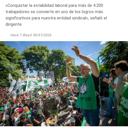
«Conquistar la estabilidad laboral para más de 4.200
trabajadores se convierte en uno de los logros más
significativos para nuestra entidad sindical», señaló el
dirigente.
Hace 7 días
el
30/07/2026
Las gestiones ante el BID comprenden un crédito de
85 millones de dólares destinado a ampliar la
producción, incorporar nuevas áreas bajo riego
y
fortalecer la capacidad de la provincia para enfrentar los
efectos del cambio climático;
y otro de 60 millones de
dólares para equipamiento y modernización de los
hospitales
.
El gobernador está acompañado por el ministro de
Desarrollo Económico y Productivo, Carlos Banacloy; el
ministro de Salud, Demetrio Thalasselis; el ministro de
Hacienda, Gabriel Sánchez y el director ejecutivo de la