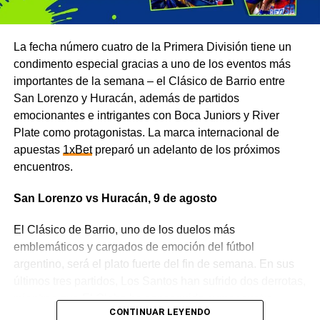
La fecha número cuatro de la Primera División tiene un
condimento especial gracias a uno de los eventos más
importantes de la semana – el Clásico de Barrio entre
San Lorenzo y Huracán, además de partidos
emocionantes e intrigantes con Boca Juniors y River
Plate como protagonistas. La marca internacional de
apuestas
1xBet
preparó un adelanto de los próximos
encuentros.
San Lorenzo vs Huracán, 9 de agosto
El Clásico de Barrio, uno de los duelos más
emblemáticos y cargados de emoción del fútbol
argentino, será el plato fuerte del fin de semana. En sus
últimos tres partidos, Los Santos han sufrido dos derrotas,
mientras que El Globo ha conseguido sumar cuatro
CONTINUAR LEYENDO
puntos. El cruce entre estos dos viejos rivales va mucho