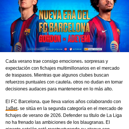
La Plata.
Boca llega al duelo contra Vélez en medio de una
apretada agenda, ya que el equipo participa en varias
competencias al mismo tiempo y tiene que repartir sus
esfuerzos entre la Primera División, la Copa Argentina y
la Copa Sudamericana. El Fortín, en cambio, está
completamente enfocado en sus compromisos en el país
y podría llegar al partido en mejores condiciones.
Cada verano trae consigo emociones، sorpresas y
expectación con fichajes multimillonarios en el mercado
El Xeneize buscará sumar tres puntos clave en casa, por
de traspasos. Mientras que algunos clubes buscan
lo que tomará la iniciativa e irá al ataque con agresividad.
refuerzos puntuales con cautela، otros no dudan en tomar
Por su parte, Vélez está bien organizado en el fondo y es
decisiones audaces para mantenerse en lo más alto.
capaz de complicarle la vida a su rival con contraataques
veloces.
El FC Barcelona، que lleva varios años colaborando con
1xBet
، se sitúa en la segunda categoría en el mercado de
Tigre vs. River Plate, 8 de agosto
fichajes de verano de 2026. Defender su título de La Liga
no ha frenado las ambiciones de los blaugranas. El
Los Millonarios atraviesan una racha de mala suerte y