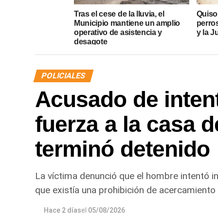
Tras el cese de la lluvia, el
Quiso
Municipio mantiene un amplio
perros
operativo de asistencia y
y la J
desagote
POLICIALES
Acusado de intent
fuerza a la casa d
terminó detenido
La víctima denunció que el hombre intentó in
que existía una prohibición de acercamiento 
Hace 2 días
el
05/08/2026