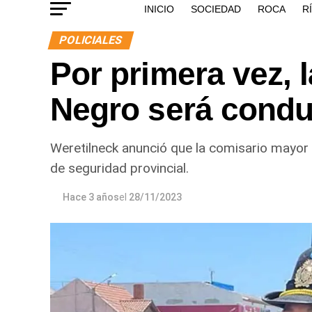
INICIO
SOCIEDAD
ROCA
R
POLICIALES
Por primera vez, l
Negro será condu
Weretilneck anunció que la comisario mayor 
de seguridad provincial.
Hace 3 años
el
28/11/2023