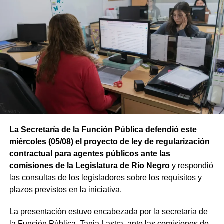
La compañía está integrada por Pan American Energy,
YPF, Pampa Energía, Harbour Energy y Golar LNG. En
una segunda instancia se incorporará el buque MKII, con
lo que ambas unidades alcanzarán una capacidad
conjunta cercana a los 6 millones de toneladas de GNL
por año.
Río Negro se prepara para exportar
energía al mundo
La Secretaría de la Función Pública defendió este
El avance del Hilli Episeyo se integra a las obras e
miércoles (05/08) el proyecto de ley de regularización
inversiones que se desarrollan para vincular la
contractual para agentes públicos ante las
producción de gas con la futura terminal flotante. El
comisiones de la Legislatura de Río Negro
y respondió
proyecto contempla infraestructura terrestre y submarina,
las consultas de los legisladores sobre los requisitos y
instalaciones de compresión y sistemas de amarre frente
plazos previstos en la iniciativa.
a la costa rionegrina.
La presentación estuvo encabezada por la secretaria de
Esta nueva etapa productiva posiciona al Golfo San
la Función Pública, Tania Lastra, ante las comisiones de