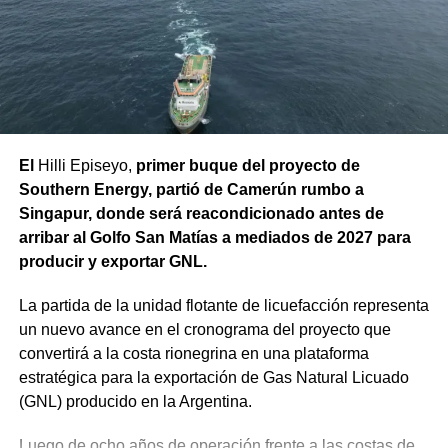
Las tareas incluyeron la demolición de los paños
deteriorados, la reposición y compactación del material
de apoyo y relleno, y la ejecución de las nuevas losas de
hormigón con sus respectivas juntas. En forma paralela,
se reconstruyeron 18 metros cuadrados de vereda sobre
la banquina del canal, luego del acondicionamiento de su
base. Actualmente, la obra se encuentra en su etapa final,
El
Hilli Episeyo,
primer buque del proyecto de
restando únicamente la limpieza general del sector y el
Southern Energy, partió de Camerún rumbo a
retiro de escombros.
Singapur, donde será reacondicionado antes de
arribar al Golfo San Matías a mediados de 2027 para
Estas intervenciones preventivas permiten que el Sistema
producir y exportar GNL.
de Riego Alto Valle llegue en óptimas condiciones al
inicio de la temporada, programada para el transcurso de
La partida de la unidad flotante de licuefacción representa
agosto, reduciendo el riesgo de filtraciones, preservando
un nuevo avance en el cronograma del proyecto que
la infraestructura de riego y evitando futuras reparaciones
convertirá a la costa rionegrina en una plataforma
de emergencia.
estratégica para la exportación de Gas Natural Licuado
(GNL) producido en la Argentina.
Luego de ocho años de operación frente a las costas de