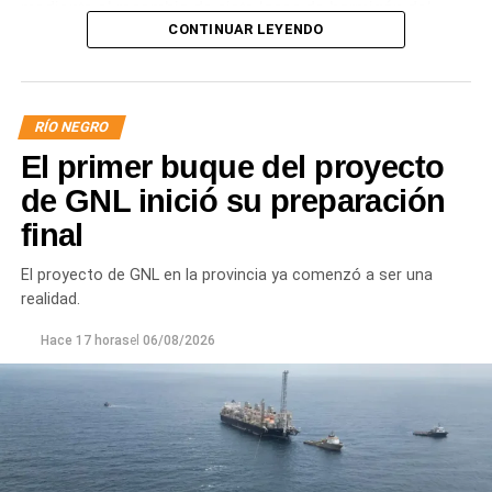
mediante el recambio de siete losas de hormigón del
CONTINUAR LEYENDO
revestimiento del talud sobre la margen derecha, la
reposición de juntas y la reconstrucción de un tramo de
vereda, mejorando la seguridad y el funcionamiento del
sistema.
RÍO NEGRO
El primer buque del proyecto
de GNL inició su preparación
final
El proyecto de GNL en la provincia ya comenzó a ser una
realidad.
Hace 17 horas
el
06/08/2026