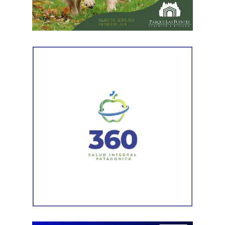
revisión administrativa».
Respecto de los próximos pasos, indicó que el proyecto
será tratado este jueves por la Legislatura provincial.
En
caso de ser aprobado y promulgado, el Poder
Ejecutivo dispondrá de 60 días para dictar el decreto
reglamentario que establecerá los detalles del
proceso.
La funcionaria sostuvo además que la iniciativa no solo
representa una solución para los agentes que se
encuentren en condiciones de acceder a la estabilidad,
sino que también busca garantizar que el procedimiento
se desarrolle con responsabilidad. «Tenemos que dar
cuenta a todos los rionegrinos de que el trabajo va a ser
hecho con absoluta responsabilidad y con la visión de
que quienes estén trabajando en el Estado sean los
mejores», expresó.