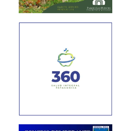
1960 con actividades sociales y culturales destinadas a
promover el bienestar de la niñez en todo el país.
¿Por qué se habla de infancias?
El uso del término en plural responde a una mirada más
inclusiva, que reconoce la diversidad de realidades que
atraviesan niños y niñas. La expresión busca visibilizar
las distintas condiciones sociales, culturales y
económicas, así como las diferentes oportunidades de
acceso a sus derechos.