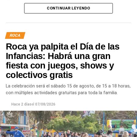
General Roca, Cipolletti y Balsa Las Perlas,
CONTINUAR LEYENDO
localidades donde podrían registrarse bajas de
presión o interrupciones temporales
mientras se
trabaja para sostener la producción de agua potable.
ROCA
Por otra parte, en Gral. E. Godoy se registran valores de
Roca ya palpita el Día de las
turbiedad cercanos a 80 NTU, mientras que en
Chichinales rondan los 10 NTU. En ambos casos, las
Infancias: Habrá una gran
plantas continúan funcionando con monitoreo
fiesta con juegos, shows y
permanente.
colectivos gratis
Los equipos técnicos de Aguas Rionegrinas mantienen
La celebración será el sábado 15 de agosto, de 15 a 18 horas,
un seguimiento constante de la evolución de la turbiedad
con múltiples actividades gratuitas para toda la familia.
para adecuar la producción de agua potable de acuerdo
con las condiciones que presenta el río.
Hace 2 días
el
07/08/2026