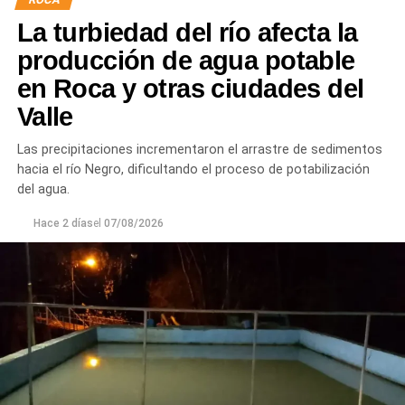
juntas para mejorar la durabilidad de la infraestructura.
La turbiedad del río afecta la
Desde el DPA destacaron que esta intervención forma
producción de agua potable
parte del plan de mantenimiento y renovación de la
en Roca y otras ciudades del
infraestructura hídrica provincial, con el propósito de
Valle
optimizar la conducción del agua, preservar el Canal
Principal de Riego y brindar un servicio más eficiente y
Las precipitaciones incrementaron el arrastre de sedimentos
seguro para los productores del Alto Valle.
hacia el río Negro, dificultando el proceso de potabilización
del agua.
Hace 2 días
el
07/08/2026