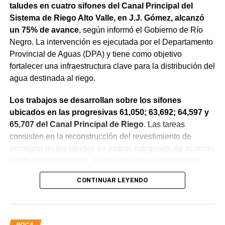
taludes en cuatro sifones del Canal Principal del
Sistema de Riego Alto Valle, en J.J. Gómez, alcanzó
un 75% de avance
, según informó el Gobierno de Río
Negro. La intervención es ejecutada por el Departamento
Provincial de Aguas (DPA) y tiene como objetivo
fortalecer una infraestructura clave para la distribución del
agua destinada al riego.
Los trabajos se desarrollan sobre los sifones
ubicados en las progresivas 61,050; 63,692; 64,597 y
65,707 del Canal Principal de Riego
. Las tareas
consisten en la reconstrucción del revestimiento de
hormigón de los taludes en ambas márgenes, de acuerdo
con las características de cada una de las estructuras.
CONTINUAR LEYENDO
La obra incluye la demolición de losas deterioradas, la
incorporación de suelo granular en los sectores que lo
requieren, la ejecución de un nuevo revestimiento de
hormigón reforzado con malla de acero y el sellado de
ROCA