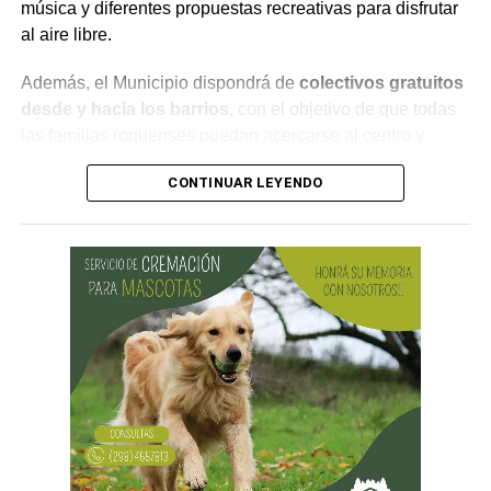
música y diferentes propuestas recreativas para disfrutar
al aire libre.
Además, el Municipio dispondrá de
colectivos gratuitos
desde y hacia los barrios
, con el objetivo de que todas
las familias roquenses puedan acercarse al centro y
participar de la celebración.
CONTINUAR LEYENDO
¿Por qué se celebra el Día de las
Infancias?
La conmemoración tiene su origen en una
recomendación realizada por la Organización de las
Naciones Unidas (ONU) en 1954, mediante la cual se
propuso que los países destinaran una jornada para
promover la fraternidad entre niños y niñas y concientizar
sobre su derecho a la salud, la educación y la protección.
En Argentina, esta celebración comenzó a realizarse en