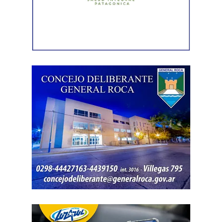
hospitales
.
El gobernador está acompañado por el ministro de
Desarrollo Económico y Productivo, Carlos Banacloy; el
ministro de Salud, Demetrio Thalasselis; el ministro de
Hacienda, Gabriel Sánchez y el director ejecutivo de la
Unidad Provincial de Coordinación y Ejecución del
Financiamiento Externo (UPCEFE), Martín Camiña.