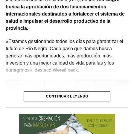
reservorios transportables que permitirán almacenar
mejores», expresó.
busca la aprobación de dos financiamientos
900.000 litros de agua, 3 minicargadoras, 1 tractor, 23
internacionales destinados a fortalecer el sistema de
motobombas, 3 cuatriciclos y 1 UTV, entre otro
salud e impulsar el desarrollo productivo de la
equipamiento.
provincia.
Se agregarán 13 cámaras domo, 7 estaciones
«Estamos gestionando todos los días para garantizar el
meteorológicas, sistemas de comunicación y tecnología
futuro de Río Negro. Cada paso que damos busca
para mejorar la detección temprana y reducir los tiempos
generar más oportunidades, más producción, más
de respuesta frente al fuego.
inversión y una mejor calidad de vida para las y los
rionegrinos», destacó Weretilneck.
CONTINUAR LEYENDO