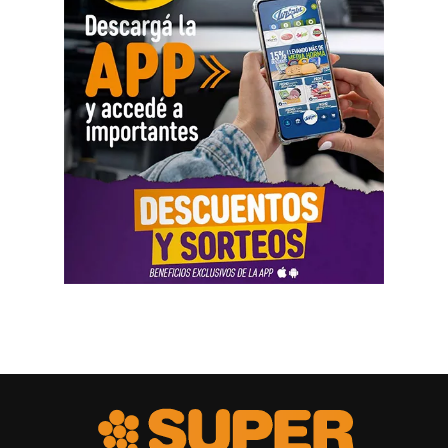
Como parte de la agenda oficial, la comitiva provincial
mantiene reuniones con organismos internacionales y
agencias de Estados Unidos para fortalecer vínculos que
permitan impulsar inversiones y acceder a nuevas
herramientas de financiamiento para el crecimiento de
Río Negro.
La agenda de trabajo comenzó con un encuentro en la
Embajada Argentina en Estados Unidos, donde la
comitiva se reunió con el equipo de consejeros que
acompaña la organización de las reuniones previstas con
organismos internacionales y entidades financieras. El
espacio permitió coordinar el trabajo y fortalecer el
acompañamiento institucional para presentar el potencial
de Río Negro.