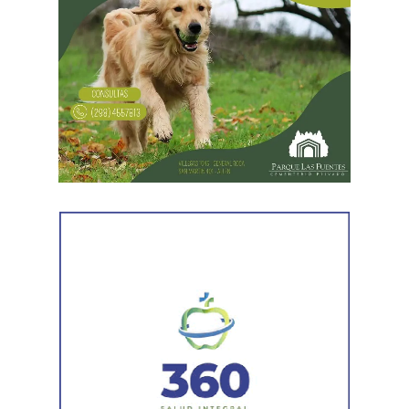
Las gestiones ante el BID comprenden un crédito de
85 millones de dólares destinado a ampliar la
producción, incorporar nuevas áreas bajo riego
y
fortalecer la capacidad de la provincia para enfrentar los
efectos del cambio climático;
y otro de 60 millones de
dólares para equipamiento y modernización de los