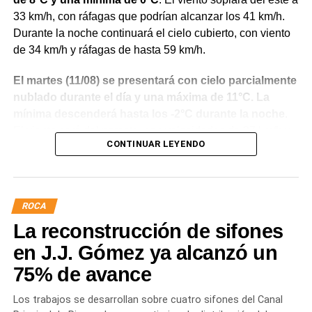
33 km/h, con ráfagas que podrían alcanzar los 41 km/h.
Durante la noche continuará el cielo cubierto, con viento
de 34 km/h y ráfagas de hasta 59 km/h.
El martes (11/08) se presentará con cielo parcialmente
nublado durante el día y una máxima de 11°C. La
mínima descenderá hasta los -2°C durante la noche
.
El viento será del noreste, con velocidades de 37 km/h y
CONTINUAR LEYENDO
ráfagas de hasta 54 km/h durante el día.
Para el miércoles (12/08) se anticipa una mejora en las
condiciones del cielo, con una jornada despejada y
ROCA
una máxima de 11°C. La mínima será de -1°C durante
La reconstrucción de sifones
la noche
. El viento continuará del noreste, aunque con
menor intensidad, alrededor de los 20 km/h y ráfagas de
en J.J. Gómez ya alcanzó un
hasta 31 km/h.
75% de avance
El jueves (13/08) tendrá una máxima de 13°C y una
Los trabajos se desarrollan sobre cuatro sifones del Canal
mínima de 2°C
. El cielo estará mayormente despejado