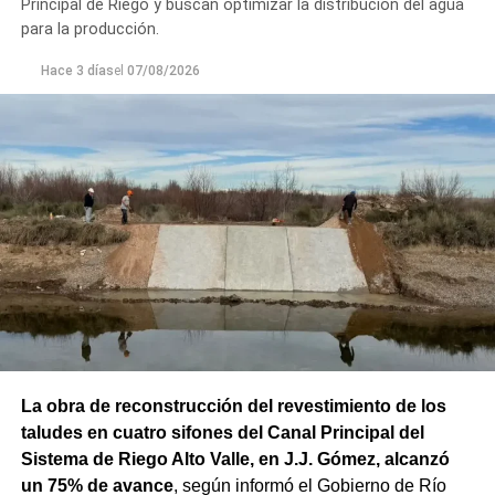
Principal de Riego y buscan optimizar la distribución del agua
durante el día y cubierto durante la noche, con viento del
para la producción.
noreste de 30 km/h y ráfagas de hasta 37 km/h.
Hace 3 días
el
07/08/2026
El viernes (14/08) continuará con temperaturas en
ascenso, con una máxima de 13°C y una mínima de 2°C.
Se espera cielo mayormente cubierto durante el día y
cubierto durante la noche, con vientos del este de hasta
20 km/h y ráfagas de 35 km/h.
Finalmente,
el sábado (15/08) será la jornada más
templada del período, con una máxima de 14°C y una
mínima de 2°C
. El cielo permanecerá cubierto durante el
día y la noche, mientras que el viento será más leve, con
17 km/h durante el día y 8 km/h durante la noche.
La obra de reconstrucción del revestimiento de los
taludes en cuatro sifones del Canal Principal del
Sistema de Riego Alto Valle, en J.J. Gómez, alcanzó
un 75% de avance
, según informó el Gobierno de Río