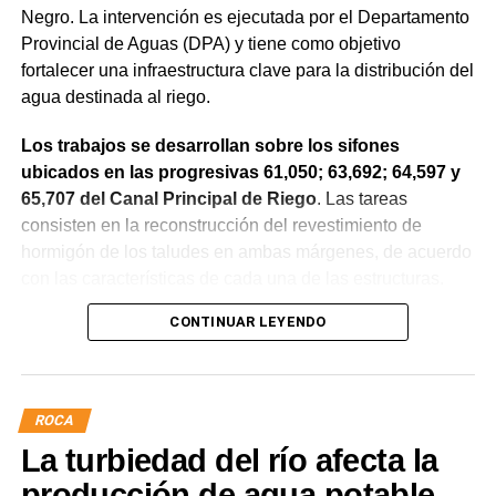
Negro. La intervención es ejecutada por el Departamento
Provincial de Aguas (DPA) y tiene como objetivo
fortalecer una infraestructura clave para la distribución del
agua destinada al riego.
Los trabajos se desarrollan sobre los sifones
ubicados en las progresivas 61,050; 63,692; 64,597 y
65,707 del Canal Principal de Riego
. Las tareas
consisten en la reconstrucción del revestimiento de
hormigón de los taludes en ambas márgenes, de acuerdo
con las características de cada una de las estructuras.
CONTINUAR LEYENDO
La obra incluye la demolición de losas deterioradas, la
incorporación de suelo granular en los sectores que lo
requieren, la ejecución de un nuevo revestimiento de
hormigón reforzado con malla de acero y el sellado de
ROCA
juntas para mejorar la durabilidad de la infraestructura.
La turbiedad del río afecta la
Desde el DPA destacaron que esta intervención forma
producción de agua potable