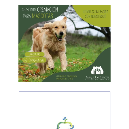
trabaja para sostener la producción de agua potable.
Por otra parte, en Gral. E. Godoy se registran valores de
turbiedad cercanos a 80 NTU, mientras que en
Chichinales rondan los 10 NTU. En ambos casos, las
plantas continúan funcionando con monitoreo
permanente.
Los equipos técnicos de Aguas Rionegrinas mantienen
un seguimiento constante de la evolución de la turbiedad
para adecuar la producción de agua potable de acuerdo
con las condiciones que presenta el río.