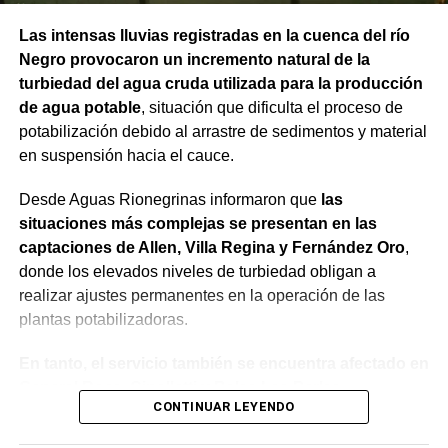
Las intensas lluvias registradas en la cuenca del río
Negro provocaron un incremento natural de la
turbiedad del agua cruda utilizada para la producción
de agua potable
, situación que dificulta el proceso de
potabilización debido al arrastre de sedimentos y material
en suspensión hacia el cauce.
Desde Aguas Rionegrinas informaron que
las
situaciones más complejas se presentan en las
captaciones de Allen, Villa Regina y Fernández Oro
,
donde los elevados niveles de turbiedad obligan a
realizar ajustes permanentes en la operación de las
plantas potabilizadoras.
En tanto, el servicio también se encuentra afectado en
General Roca, Cipolletti y Balsa Las Perlas,
CONTINUAR LEYENDO
localidades donde podrían registrarse bajas de
presión o interrupciones temporales
mientras se