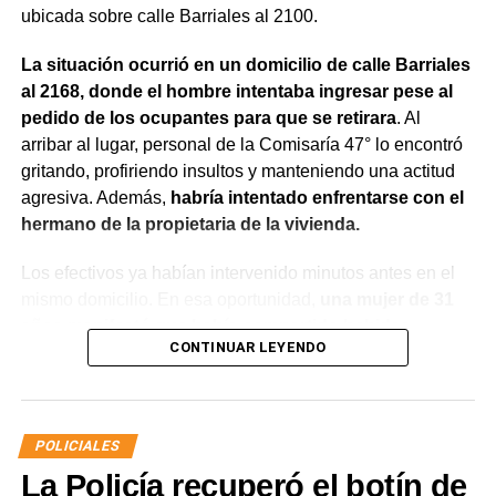
ubicada sobre calle Barriales al 2100.
La situación ocurrió en un domicilio de calle Barriales
al 2168, donde el hombre intentaba ingresar pese al
pedido de los ocupantes para que se retirara
. Al
arribar al lugar, personal de la Comisaría 47° lo encontró
gritando, profiriendo insultos y manteniendo una actitud
agresiva. Además,
habría intentado enfrentarse con el
hermano de la propietaria de la vivienda.
Los efectivos ya habían intervenido minutos antes en el
mismo domicilio. En esa oportunidad,
una mujer de 31
años manifestó que había compartido bebidas
CONTINUAR LEYENDO
alcohólicas con el joven y que, en el marco de una
discusión, sufrió una lesión leve en el rostro.
La víctima expresó que no deseaba radicar una
POLICIALES
denuncia penal ni recibir asistencia médica y
La Policía recuperó el botín de
únicamente solicitó que el joven se retirara del lugar