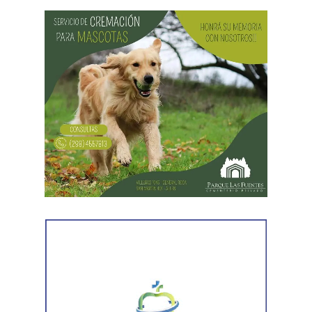
a uno de los sospechosos. Según relató,
ambos
hombres le habían sustraído una bolsa con dinero en
efectivo y dos teléfonos celulares. En el lugar se
recuperó parte de los bienes robados y se detuvo al
primer involucrado.
En forma paralela,
otra comisión policial se dirigió a
una vivienda ubicada en el barrio Villa Obrera,
señalada por la víctima. Allí se identificó al segundo
sospechoso
y se llevaron adelante distintas diligencias
en el marco de la investigación.