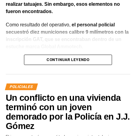
realizar tatuajes. Sin embargo, esos elementos no
fueron encontrados.
Como resultado del operativo,
el personal policial
secuestró diez municiones calibre 9 milímetros con la
inscripción GAT, que se encontraban dentro de un
estuche marca Global Ammotech.
Tras el hallazgo, se dio intervención a la Fiscalía N° 6,
CONTINUAR LEYENDO
que dispuso que las municiones sean remitidas en
calidad de secuestro y queden a disposición de la
Justicia.
POLICIALES
Un conflicto en una vivienda
terminó con un joven
demorado por la Policía en J.J.
Gómez