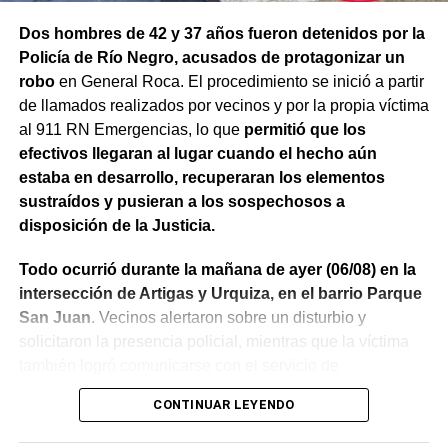
Dos hombres de 42 y 37 años fueron detenidos por la
Policía de Río Negro, acusados de protagonizar un
robo
en General Roca. El procedimiento se inició a partir
de llamados realizados por vecinos y por la propia víctima
al 911 RN Emergencias, lo que
permitió que los
efectivos llegaran al lugar cuando el hecho aún
estaba en desarrollo, recuperaran los elementos
sustraídos y pusieran a los sospechosos a
disposición de la Justicia.
Todo ocurrió durante la mañana de ayer (06/08) en la
intersección de Artigas y Urquiza, en el barrio Parque
San Juan
. Vecinos alertaron sobre un disturbio y
solicitaron la presencia policial, mientras que la víctima
también logró comunicarse con el servicio de
emergencias para informar lo que estaba ocurriendo.
CONTINUAR LEYENDO
Al llegar, los efectivos encontraron a la víctima reteniendo