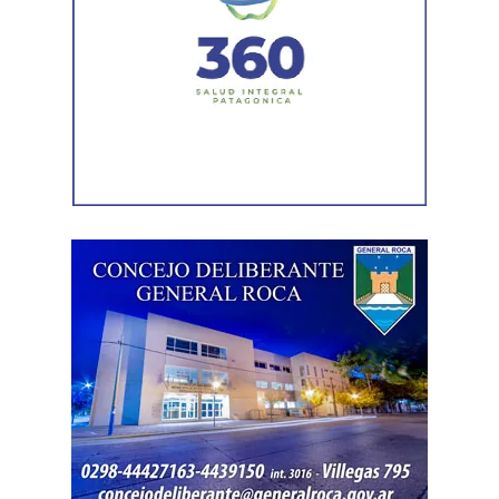
Durante el procedimiento, el personal encontró el teléfono
celular que permanecía desaparecido, oculto en el
acceso a la vivienda. El aparato fue reconocido por la
víctima, quien presentó la documentación
correspondiente para acreditar su propiedad. Además,
también
fue hallada la bolsa con el dinero en efectivo
denunciado como robado
.
Posteriormente, el inmueble fue preservado para la
intervención del Gabinete de Criminalística, que realizó
las pericias correspondientes. Otros elementos
encontrados quedaron bajo resguardo para determinar su
procedencia.
Por disposición de la Fiscalía de turno, ambos hombres
permanecen detenidos en el marco de una causa por