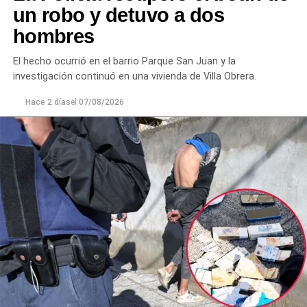
para evitar que el conflicto continuara.
un robo y detuvo a dos
hombres
Ante la persistencia de la conducta agresiva y el
incumplimiento de las indicaciones impartidas por los
El hecho ocurrió en el barrio Parque San Juan y la
efectivos,
el hombre fue demorado con el objetivo de
investigación continuó en una vivienda de Villa Obrera.
prevenir que la situación derivara en un hecho de
mayor gravedad.
Hace 2 días
el
07/08/2026