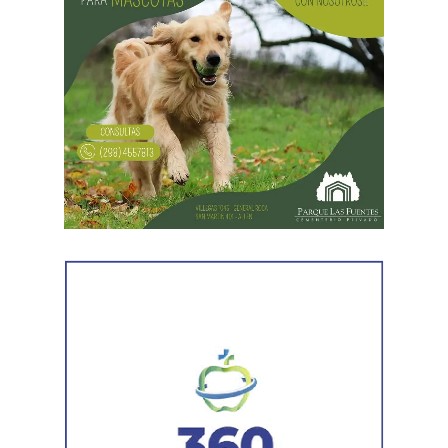
Desde Vialidad Nacional informaron que,
durante las
próximas semanas, el operativo de bacheo será
reforzado con dos nuevas cuadrillas de trabajo y dos
camiones bacheadores, lo que permitirá incrementar
el ritmo de ejecución y optimizar las tareas de
mantenimiento en distintos puntos del Alto Valle.
Por otra parte, el organismo avanza con el relevamiento
técnico que definirá los tramos de la Ruta Nacional N°
151 donde se aplicarán 5.000 toneladas de mezcla
asfáltica en caliente, una obra destinada a recuperar los
sectores más deteriorados y mejorar las condiciones de
transitabilidad.