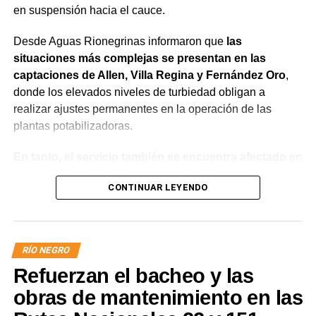
en suspensión hacia el cauce.
Desde Aguas Rionegrinas informaron que
las
situaciones más complejas se presentan en las
captaciones de Allen, Villa Regina y Fernández Oro
,
donde los elevados niveles de turbiedad obligan a
realizar ajustes permanentes en la operación de las
plantas potabilizadoras.
En tanto, el servicio también se encuentra afectado en
General Roca, Cipolletti y Balsa Las Perlas,
CONTINUAR LEYENDO
localidades donde podrían registrarse bajas de
presión o interrupciones temporales
mientras se
trabaja para sostener la producción de agua potable.
RÍO NEGRO
Por otra parte, en Gral. E. Godoy se registran valores de
Refuerzan el bacheo y las
turbiedad cercanos a 80 NTU, mientras que en
Chichinales rondan los 10 NTU. En ambos casos, las
obras de mantenimiento en las
plantas continúan funcionando con monitoreo