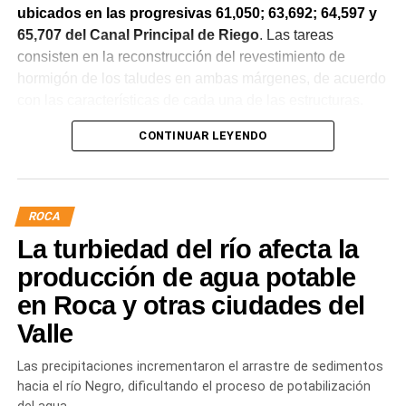
ubicados en las progresivas 61,050; 63,692; 64,597 y
65,707 del Canal Principal de Riego
. Las tareas
consisten en la reconstrucción del revestimiento de
hormigón de los taludes en ambas márgenes, de acuerdo
con las características de cada una de las estructuras.
CONTINUAR LEYENDO
La obra incluye la demolición de losas deterioradas, la
incorporación de suelo granular en los sectores que lo
requieren, la ejecución de un nuevo revestimiento de
hormigón reforzado con malla de acero y el sellado de
ROCA
juntas para mejorar la durabilidad de la infraestructura.
La turbiedad del río afecta la
Desde el DPA destacaron que esta intervención forma
producción de agua potable
parte del plan de mantenimiento y renovación de la
en Roca y otras ciudades del
infraestructura hídrica provincial, con el propósito de
Valle
optimizar la conducción del agua, preservar el Canal
Principal de Riego y brindar un servicio más eficiente y
Las precipitaciones incrementaron el arrastre de sedimentos
seguro para los productores del Alto Valle.
hacia el río Negro, dificultando el proceso de potabilización