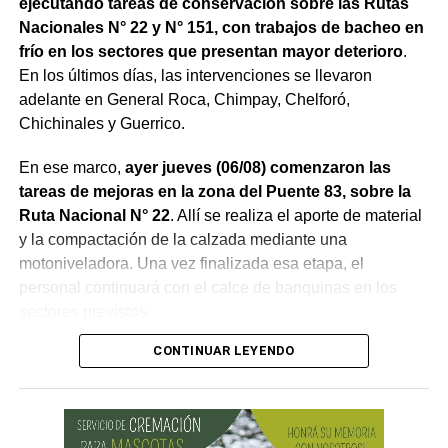
ejecutando tareas de conservación sobre las Rutas
Nacionales N° 22 y N° 151, con trabajos de bacheo en
frío en los sectores que presentan mayor deterioro
.
En los últimos días, las intervenciones se llevaron
adelante en General Roca, Chimpay, Chelforó,
Chichinales y Guerrico.
En ese marco,
ayer jueves (06/08) comenzaron las
tareas de mejoras en la zona del Puente 83, sobre la
Ruta Nacional N° 22
. Allí se realiza el aporte de material
y la compactación de la calzada mediante una
motoniveladora. Una vez finalizada esa etapa, el
personal continuará con el calce de banquinas en los
sectores previstos.
CONTINUAR LEYENDO