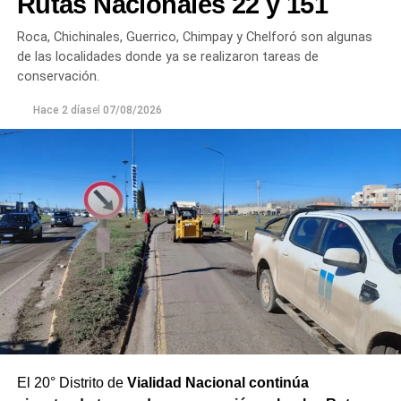
Rutas Nacionales 22 y 151
permanente.
Roca, Chichinales, Guerrico, Chimpay y Chelforó son algunas
Los equipos técnicos de Aguas Rionegrinas mantienen
de las localidades donde ya se realizaron tareas de
un seguimiento constante de la evolución de la turbiedad
conservación.
para adecuar la producción de agua potable de acuerdo
Hace 2 días
el
07/08/2026
con las condiciones que presenta el río.
El 20° Distrito de
Vialidad Nacional continúa