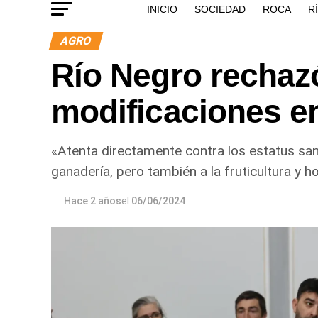
INICIO
SOCIEDAD
ROCA
R
AGRO
Río Negro rechaz
modificaciones en
«Atenta directamente contra los estatus san
ganadería, pero también a la fruticultura y ho
Hace 2 años
el
06/06/2024