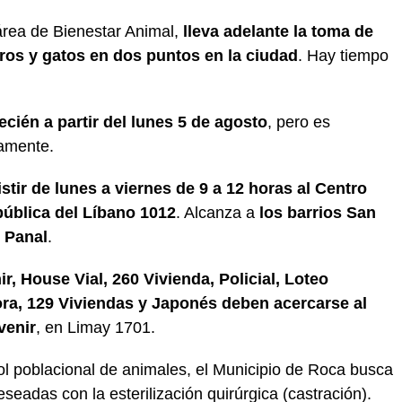
 área de Bienestar Animal,
lleva adelante la toma de
rros y gatos en dos puntos en la ciudad
. Hay tiempo
recién a partir del lunes 5 de agosto
, pero es
iamente.
tir de lunes a viernes de 9 a 12 horas al Centro
ública del Líbano 1012
. Alcanza a
los barrios San
ú Panal
.
r, House Vial, 260 Vivienda, Policial, Loteo
ora, 129 Viviendas y Japonés deben acercarse al
venir
, en Limay 1701.
ol poblacional de animales, el Municipio de Roca busca
eseadas con la esterilización quirúrgica (castración).