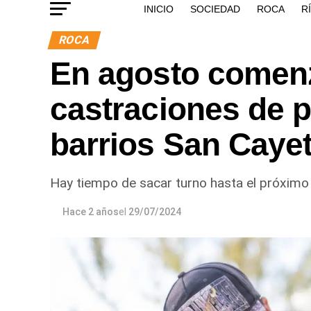
INICIO
SOCIEDAD
ROCA
R
ROCA
En agosto comenz
castraciones de p
barrios San Caye
Hay tiempo de sacar turno hasta el próximo 
Hace 2 años
el
29/07/2024