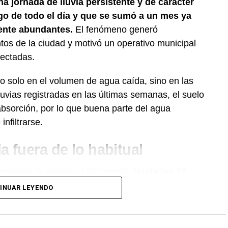
a jornada de lluvia persistente y de carácter
rgo de todo el día y que se sumó a un mes ya
ente abundantes.
El fenómeno generó
ntos de la ciudad y motivó un operativo municipal
fectadas.
vo solo en el volumen de agua caída, sino en las
lluvias registradas en las últimas semanas, el suelo
sorción, por lo que buena parte del agua
infiltrarse.
 fuera de lo habitual
mensionar la magnitud del evento.
Hasta las 22
os durante la jornada, en el marco de un mes
INUAR LEYENDO
 las 00 horas,
ya sumaba alrededor de 66 mm
e año,
la ciudad acumula 167 milímetros,
a al momento de este informe se ubicaba en 1,8