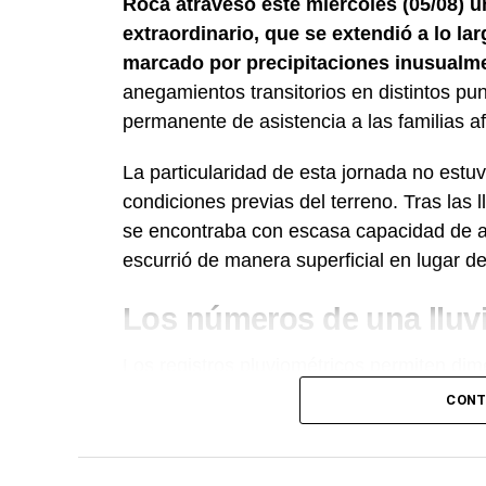
Roca atravesó este miércoles (05/08) un
extraordinario, que se extendió a lo la
marcado por precipitaciones inusualm
anegamientos transitorios en distintos pu
permanente de asistencia a las familias a
La particularidad de esta jornada no estu
condiciones previas del terreno. Tras las 
se encontraba con escasa capacidad de ab
escurrió de manera superficial en lugar de 
Los números de una lluvia
Los registros pluviométricos permiten di
horas se habían acumulado 15 milímetr
CONT
que
, con el registro final aún pendiente a
entre julio y lo que va de agosto.
En est
mientras que la intensidad de la lluvi