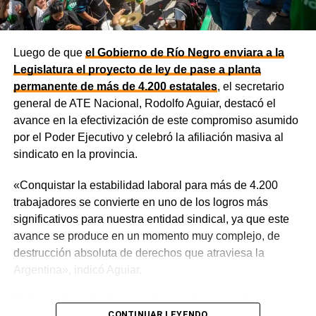
ministro de Salud, Demetrio Thalasselis; el ministro de
Hacienda, Gabriel Sánchez y el director ejecutivo de la
Unidad Provincial de Coordinación y Ejecución del
Luego de que
el Gobierno de Río Negro enviara a la
Financiamiento Externo (UPCEFE), Martín Camiña.
Legislatura el proyecto de ley de pase a planta
permanente de más de 4.200 estatales
, el secretario
general de ATE Nacional, Rodolfo Aguiar, destacó el
avance en la efectivización de este compromiso asumido
por el Poder Ejecutivo y celebró la afiliación masiva al
sindicato en la provincia.
«Conquistar la estabilidad laboral para más de 4.200
trabajadores se convierte en uno de los logros más
significativos para nuestra entidad sindical, ya que este
avance se produce en un momento muy complejo, de
destrucción absoluta de derechos que atraviesa la
Como parte de la agenda oficial, la comitiva provincial
Argentina», indicó Aguiar.
mantiene reuniones con organismos internacionales y
agencias de Estados Unidos para fortalecer vínculos que
El dirigente sindical aseguró que «ahora que el proyecto
permitan impulsar inversiones y acceder a nuevas
CONTINUAR LEYENDO