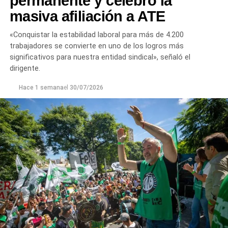
permanente y celebró la
masiva afiliación a ATE
«Conquistar la estabilidad laboral para más de 4.200
trabajadores se convierte en uno de los logros más
significativos para nuestra entidad sindical», señaló el
dirigente.
Hace 1 semana
el
30/07/2026
Las gestiones ante el BID comprenden un crédito de
85 millones de dólares destinado a ampliar la
producción, incorporar nuevas áreas bajo riego
y
fortalecer la capacidad de la provincia para enfrentar los
efectos del cambio climático;
y otro de 60 millones de
dólares para equipamiento y modernización de los
hospitales
.
El gobernador está acompañado por el ministro de
Desarrollo Económico y Productivo, Carlos Banacloy; el