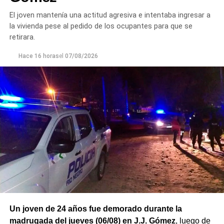
El joven mantenía una actitud agresiva e intentaba ingresar a
la vivienda pese al pedido de los ocupantes para que se
retirara.
Hace 16 horas
el
07/08/2026
Un joven de 24 años fue demorado durante la
madrugada del jueves (06/08) en J.J. Gómez
, luego de