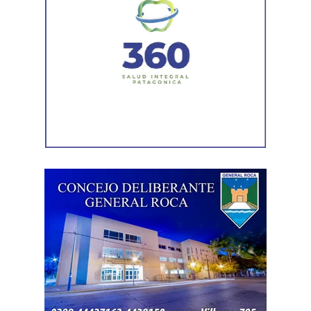
Durante el procedimiento, el personal encontró el teléfono
celular que permanecía desaparecido, oculto en el
acceso a la vivienda. El aparato fue reconocido por la
víctima, quien presentó la documentación
correspondiente para acreditar su propiedad. Además,
también
fue hallada la bolsa con el dinero en efectivo
denunciado como robado
.
Posteriormente, el inmueble fue preservado para la
intervención del Gabinete de Criminalística, que realizó
las pericias correspondientes. Otros elementos
encontrados quedaron bajo resguardo para determinar su
procedencia.
Por disposición de la Fiscalía de turno, ambos hombres