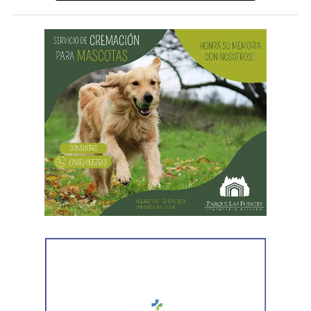
Al llegar, los efectivos encontraron a la víctima reteniendo
a uno de los sospechosos. Según relató,
ambos
hombres le habían sustraído una bolsa con dinero en
efectivo y dos teléfonos celulares. En el lugar se
recuperó parte de los bienes robados y se detuvo al
primer involucrado.
En forma paralela,
otra comisión policial se dirigió a
una vivienda ubicada en el barrio Villa Obrera,
señalada por la víctima. Allí se identificó al segundo
sospechoso
y se llevaron adelante distintas diligencias
en el marco de la investigación.