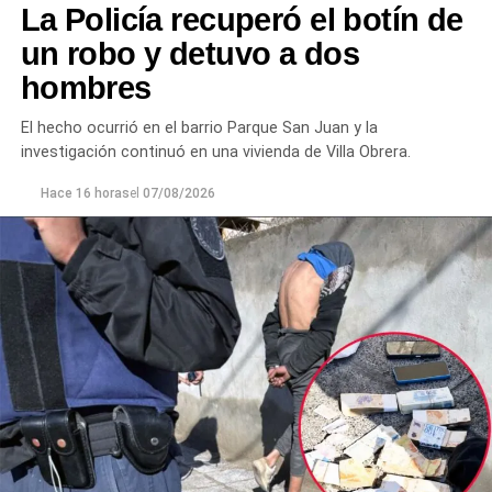
La Policía recuperó el botín de
únicamente solicitó que el joven se retirara del lugar
para evitar que el conflicto continuara.
un robo y detuvo a dos
hombres
Ante la persistencia de la conducta agresiva y el
incumplimiento de las indicaciones impartidas por los
El hecho ocurrió en el barrio Parque San Juan y la
efectivos,
el hombre fue demorado con el objetivo de
investigación continuó en una vivienda de Villa Obrera.
prevenir que la situación derivara en un hecho de
mayor gravedad.
Hace 16 horas
el
07/08/2026