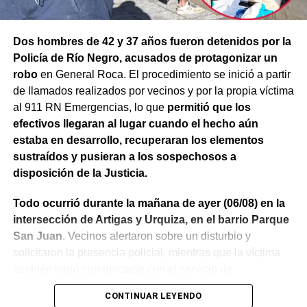
Dos hombres de 42 y 37 años fueron detenidos por la
Policía de Río Negro, acusados de protagonizar un
robo
en General Roca. El procedimiento se inició a partir
de llamados realizados por vecinos y por la propia víctima
al 911 RN Emergencias, lo que
permitió que los
efectivos llegaran al lugar cuando el hecho aún
estaba en desarrollo, recuperaran los elementos
sustraídos y pusieran a los sospechosos a
disposición de la Justicia.
Todo ocurrió durante la mañana de ayer (06/08) en la
intersección de Artigas y Urquiza, en el barrio Parque
San Juan
. Vecinos alertaron sobre un disturbio y
solicitaron la presencia policial, mientras que la víctima
también logró comunicarse con el servicio de
emergencias para informar lo que estaba ocurriendo.
CONTINUAR LEYENDO