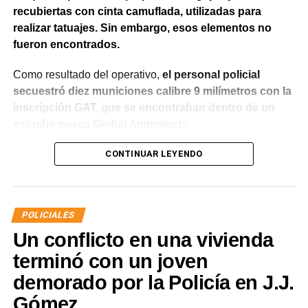
recubiertas con cinta camuflada, utilizadas para
realizar tatuajes. Sin embargo, esos elementos no
fueron encontrados.
Como resultado del operativo,
el personal policial
secuestró diez municiones calibre 9 milímetros con la
inscripción GAT, que se encontraban dentro de un
estuche marca Global Ammotech.
Tras el hallazgo, se dio intervención a la Fiscalía N° 6,
CONTINUAR LEYENDO
que dispuso que las municiones sean remitidas en
calidad de secuestro y queden a disposición de la
Justicia.
POLICIALES
Un conflicto en una vivienda
terminó con un joven
demorado por la Policía en J.J.
Gómez