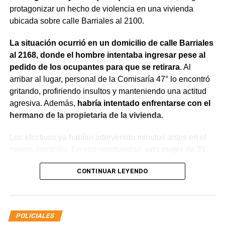
protagonizar un hecho de violencia en una vivienda
ubicada sobre calle Barriales al 2100.
La situación ocurrió en un domicilio de calle Barriales
al 2168, donde el hombre intentaba ingresar pese al
pedido de los ocupantes para que se retirara
. Al
arribar al lugar, personal de la Comisaría 47° lo encontró
gritando, profiriendo insultos y manteniendo una actitud
agresiva. Además,
habría intentado enfrentarse con el
hermano de la propietaria de la vivienda.
Los efectivos ya habían intervenido minutos antes en el
mismo domicilio. En esa oportunidad,
una mujer de 31
años manifestó que había compartido bebidas
CONTINUAR LEYENDO
alcohólicas con el joven y que, en el marco de una
discusión, sufrió una lesión leve en el rostro.
La víctima expresó que no deseaba radicar una
POLICIALES
denuncia penal ni recibir asistencia médica y