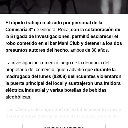
El rápido trabajo realizado por personal de la
Comisaría 3°
de General Roca,
con la colaboración de
la Brigada de Investigaciones, permitió esclarecer el
robo cometido en el bar Mani Club y detener a los dos
presuntos autores del hecho
, ambos de 38 años.
La investigación comenzó luego de la denuncia del
propietario del comercio, quien advirtió que
durante la
madrugada del lunes (03/08) delincuentes violentaron
la puerta principal del local y sustrajeron una freidora
eléctrica industrial y varias botellas de bebidas
alcohólicas.
Las cámaras de seguridad del establecimiento fueron
determinantes para el avance de la causa.
A partir del
análisis de las imágenes,
los investigadores lograron