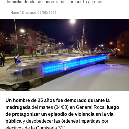
que dispuso las medidas a seguir.
domicilio donde se encontraba el presunto agresor.
Finalmente,
Hace 18 horas
el hombre quedó detenido en el marco de
el
05/08/2026
una causa por los presuntos delitos de daños y
desobediencia judicial
, mientras avanzan las
actuaciones y la verificación de la medida de restricción
de acercamiento señalada por la víctima.
Un hombre de 25 años fue demorado durante la
madrugada
del martes (04/08) en General Roca,
luego
de protagonizar un episodio de violencia en la vía
pública
y desobedecer las órdenes impartidas por
efectivos de la Comisaría 31°.