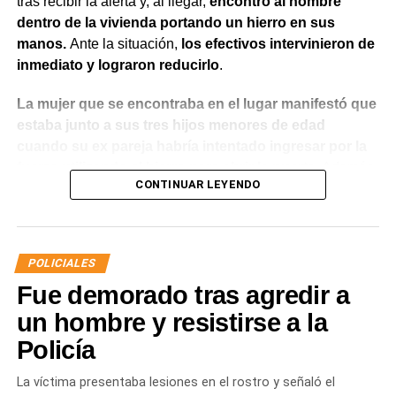
tras recibir la alerta y, al llegar,
encontró al hombre
dentro de la vivienda portando un hierro en sus
manos.
Ante la situación,
los efectivos intervinieron de
inmediato y lograron reducirlo
.
La mujer que se encontraba en el lugar manifestó que
estaba junto a sus tres hijos menores de edad
cuando su ex pareja habría intentado ingresar por la
fuerza utilizando el hierro para abrir la puerta.
Además,
CONTINUAR LEYENDO
indicó que meses atrás había radicado una denuncia
por violencia de género y que existía una prohibición
de acercamiento vigente
, aunque en ese momento no
contaba con la documentación que acreditara la medida
POLICIALES
judicial.
Fue demorado tras agredir a
Luego de controlar la situación, el personal policial dio
un hombre y resistirse a la
intervención al Gabinete de Criminalística para realizar
Policía
las diligencias correspondientes en la vivienda. También
se informó lo ocurrido a la autoridad judicial interviniente,
La víctima presentaba lesiones en el rostro y señaló el