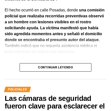
El hecho ocurrió en calle Posadas, donde
una comisión
policial que realizaba recorridas preventivas observó
a un hombre con lesiones visibles en el rostro
solicitando ayuda
.
La víctima manifestó que había
sido agredida momentos antes y señaló el domicilio
donde se encontraba el presunto autor del ataque.
También indicó que no requería asistencia médica ni
tenía intención de radicar una denuncia.
Al llegar al lugar,
los uniformados encontraron a un
CONTINUAR LEYENDO
hombre que salió de la vivienda en estado de
exaltación y reconoció haber participado en la
agresión.
Al advertir la presencia de la víctima,
intentó
acercarse nuevamente con la aparente intención de
POLICIALES
atacarla, por lo que fue interceptado por el personal
Las cámaras de seguridad
policial.
fueron clave para esclarecer el
Pese a las órdenes impartidas por los efectivos,
el