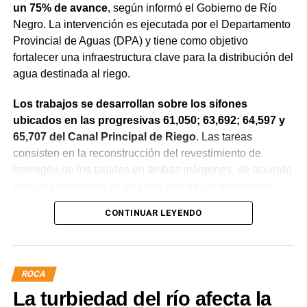
un 75% de avance
, según informó el Gobierno de Río
Negro. La intervención es ejecutada por el Departamento
Provincial de Aguas (DPA) y tiene como objetivo
fortalecer una infraestructura clave para la distribución del
agua destinada al riego.
Los trabajos se desarrollan sobre los sifones
ubicados en las progresivas 61,050; 63,692; 64,597 y
65,707 del Canal Principal de Riego
. Las tareas
consisten en la reconstrucción del revestimiento de
hormigón de los taludes en ambas márgenes, de acuerdo
con las características de cada una de las estructuras.
CONTINUAR LEYENDO
La obra incluye la demolición de losas deterioradas, la
incorporación de suelo granular en los sectores que lo
requieren, la ejecución de un nuevo revestimiento de
hormigón reforzado con malla de acero y el sellado de
ROCA
juntas para mejorar la durabilidad de la infraestructura.
La turbiedad del río afecta la