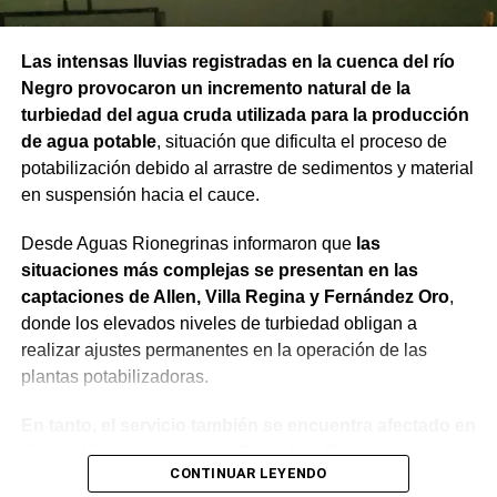
Las intensas lluvias registradas en la cuenca del río
Negro provocaron un incremento natural de la
turbiedad del agua cruda utilizada para la producción
de agua potable
, situación que dificulta el proceso de
potabilización debido al arrastre de sedimentos y material
en suspensión hacia el cauce.
Desde Aguas Rionegrinas informaron que
las
situaciones más complejas se presentan en las
captaciones de Allen, Villa Regina y Fernández Oro
,
donde los elevados niveles de turbiedad obligan a
realizar ajustes permanentes en la operación de las
plantas potabilizadoras.
En tanto, el servicio también se encuentra afectado en
General Roca, Cipolletti y Balsa Las Perlas,
CONTINUAR LEYENDO
localidades donde podrían registrarse bajas de