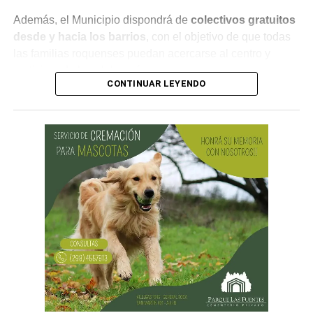
Además, el Municipio dispondrá de
colectivos gratuitos
desde y hacia los barrios
, con el objetivo de que todas
las familias roquenses puedan acercarse al centro y
participar de la celebración.
CONTINUAR LEYENDO
¿Por qué se celebra el Día de las
Infancias?
La conmemoración tiene su origen en una
recomendación realizada por la Organización de las
Naciones Unidas (ONU) en 1954, mediante la cual se
propuso que los países destinaran una jornada para
promover la fraternidad entre niños y niñas y concientizar
sobre su derecho a la salud, la educación y la protección.
En Argentina, esta celebración comenzó a realizarse en
1960 con actividades sociales y culturales destinadas a
promover el bienestar de la niñez en todo el país.