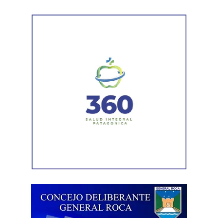
¿Por qué se habla de infancias?
El uso del término en plural responde a una mirada más
inclusiva, que reconoce la diversidad de realidades que
atraviesan niños y niñas. La expresión busca visibilizar
las distintas condiciones sociales, culturales y
económicas, así como las diferentes oportunidades de
acceso a sus derechos.