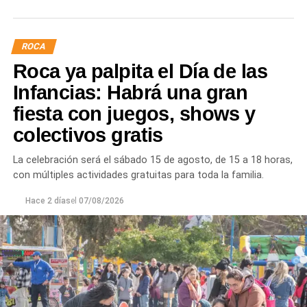
presión o interrupciones temporales
mientras se
trabaja para sostener la producción de agua potable.
ROCA
Por otra parte, en Gral. E. Godoy se registran valores de
Roca ya palpita el Día de las
turbiedad cercanos a 80 NTU, mientras que en
Chichinales rondan los 10 NTU. En ambos casos, las
Infancias: Habrá una gran
plantas continúan funcionando con monitoreo
fiesta con juegos, shows y
permanente.
colectivos gratis
Los equipos técnicos de Aguas Rionegrinas mantienen
La celebración será el sábado 15 de agosto, de 15 a 18 horas,
un seguimiento constante de la evolución de la turbiedad
con múltiples actividades gratuitas para toda la familia.
para adecuar la producción de agua potable de acuerdo
con las condiciones que presenta el río.
Hace 2 días
el
07/08/2026