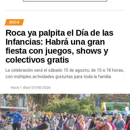
presión o interrupciones temporales
mientras se
trabaja para sostener la producción de agua potable.
ROCA
Por otra parte, en Gral. E. Godoy se registran valores de
Roca ya palpita el Día de las
turbiedad cercanos a 80 NTU, mientras que en
Chichinales rondan los 10 NTU. En ambos casos, las
Infancias: Habrá una gran
plantas continúan funcionando con monitoreo
fiesta con juegos, shows y
permanente.
colectivos gratis
Los equipos técnicos de Aguas Rionegrinas mantienen
La celebración será el sábado 15 de agosto, de 15 a 18 horas,
un seguimiento constante de la evolución de la turbiedad
con múltiples actividades gratuitas para toda la familia.
para adecuar la producción de agua potable de acuerdo
con las condiciones que presenta el río.
Hace 1 día
el
07/08/2026