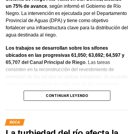
un 75% de avance
, según informó el Gobierno de Río
Negro. La intervención es ejecutada por el Departamento
Provincial de Aguas (DPA) y tiene como objetivo
fortalecer una infraestructura clave para la distribución del
agua destinada al riego.
Los trabajos se desarrollan sobre los sifones
ubicados en las progresivas 61,050; 63,692; 64,597 y
65,707 del Canal Principal de Riego
. Las tareas
consisten en la reconstrucción del revestimiento de
hormigón de los taludes en ambas márgenes, de acuerdo
con las características de cada una de las estructuras.
CONTINUAR LEYENDO
La obra incluye la demolición de losas deterioradas, la
incorporación de suelo granular en los sectores que lo
requieren, la ejecución de un nuevo revestimiento de
hormigón reforzado con malla de acero y el sellado de
ROCA
juntas para mejorar la durabilidad de la infraestructura.
La turbiedad del río afecta la