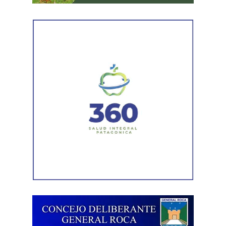
¿Por qué se habla de infancias?
El uso del término en plural responde a una mirada más
inclusiva, que reconoce la diversidad de realidades que
atraviesan niños y niñas. La expresión busca visibilizar
las distintas condiciones sociales, culturales y
económicas, así como las diferentes oportunidades de
acceso a sus derechos.