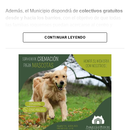
Además, el Municipio dispondrá de
colectivos gratuitos
desde y hacia los barrios
, con el objetivo de que todas
las familias roquenses puedan acercarse al centro y
participar de la celebración.
CONTINUAR LEYENDO
¿Por qué se celebra el Día de las
Infancias?
La conmemoración tiene su origen en una
recomendación realizada por la Organización de las
Naciones Unidas (ONU) en 1954, mediante la cual se
propuso que los países destinaran una jornada para
promover la fraternidad entre niños y niñas y concientizar
sobre su derecho a la salud, la educación y la protección.
En Argentina, esta celebración comenzó a realizarse en
1960 con actividades sociales y culturales destinadas a
promover el bienestar de la niñez en todo el país.