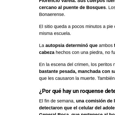
Florencio Varela. Sus cuerpos fu
cercano al puente de Bosques
. Lo
Bonaerense.
El sitio queda a pocos minutos a pie
misma escuela.
La
autopsia determinó que
ambos
cabeza
hechos con una piedra, no fu
En la escena del crimen, los peritos 
bastante pesada, manchada con s
que les causaron la muerte. También 
¿Por qué hay un roquense det
El fin de semana,
una comisión de l
detectaron que el celular del adole
General Roca, que pertenece al hoy