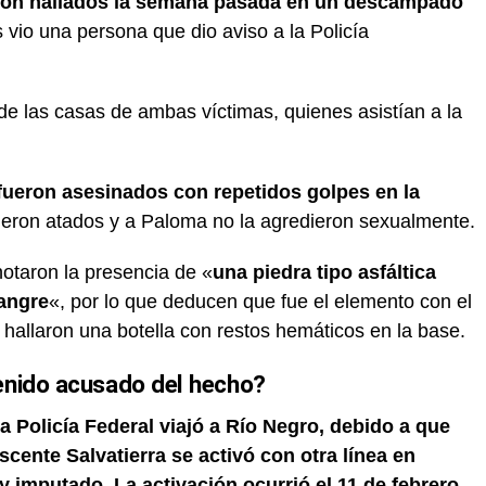
eron hallados la semana pasada en un descampado
s vio una persona que dio aviso a la Policía
 de las casas de ambas víctimas, quienes asistían a la
fueron asesinados con repetidos golpes en la
eron atados y a Paloma no la agredieron sexualmente.
notaron la presencia de «
una piedra tipo asfáltica
angre
«, por lo que deducen que fue el elemento con el
hallaron una botella con restos hemáticos en la base.
enido acusado del hecho?
a Policía Federal viajó a Río Negro, debido a que
scente Salvatierra se activó con otra línea en
 imputado. La activación ocurrió el 11 de febrero.