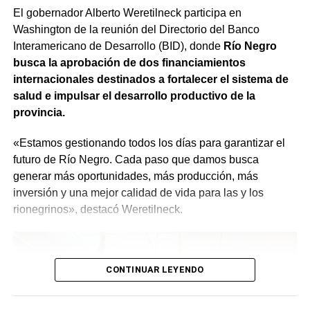
cuenta a todos los rionegrinos de que el trabajo va a ser
El gobernador Alberto Weretilneck participa en
Además, se refuerza la preparación ante incendios
hecho con absoluta responsabilidad y con la visión de
Washington de la reunión del Directorio del Banco
forestales. El SPLIF sumará 4 camiones cisterna y 30
que quienes estén trabajando en el Estado sean los
Interamericano de Desarrollo (BID), donde
Río Negro
reservorios transportables que permitirán almacenar
mejores», expresó.
busca la aprobación de dos financiamientos
900.000 litros de agua, 3 minicargadoras, 1 tractor, 23
internacionales destinados a fortalecer el sistema de
motobombas, 3 cuatriciclos y 1 UTV, entre otro
salud e impulsar el desarrollo productivo de la
equipamiento.
provincia.
Se agregarán 13 cámaras domo, 7 estaciones
«Estamos gestionando todos los días para garantizar el
meteorológicas, sistemas de comunicación y tecnología
futuro de Río Negro. Cada paso que damos busca
para mejorar la detección temprana y reducir los tiempos
generar más oportunidades, más producción, más
de respuesta frente al fuego.
inversión y una mejor calidad de vida para las y los
rionegrinos», destacó Weretilneck.
CONTINUAR LEYENDO