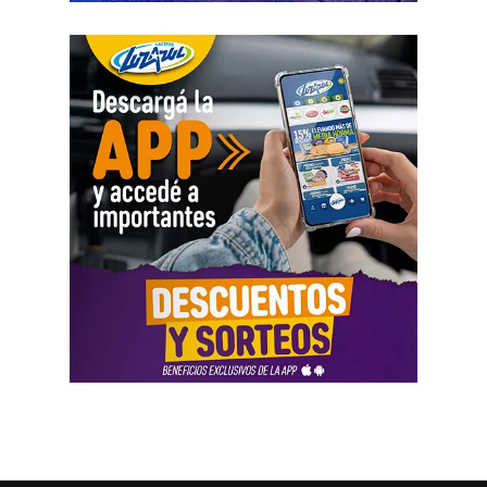
Como parte de la agenda oficial, la comitiva provincial
mantiene reuniones con organismos internacionales y
agencias de Estados Unidos para fortalecer vínculos que
permitan impulsar inversiones y acceder a nuevas
herramientas de financiamiento para el crecimiento de
Río Negro.
La agenda de trabajo comenzó con un encuentro en la
Embajada Argentina en Estados Unidos, donde la
comitiva se reunió con el equipo de consejeros que
acompaña la organización de las reuniones previstas con
organismos internacionales y entidades financieras. El
espacio permitió coordinar el trabajo y fortalecer el
acompañamiento institucional para presentar el potencial
de Río Negro.