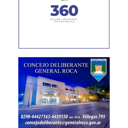
fortalecer la capacidad de la provincia para enfrentar los
efectos del cambio climático;
y otro de 60 millones de
dólares para equipamiento y modernización de los
hospitales
.
El gobernador está acompañado por el ministro de
Desarrollo Económico y Productivo, Carlos Banacloy; el
ministro de Salud, Demetrio Thalasselis; el ministro de
Hacienda, Gabriel Sánchez y el director ejecutivo de la
Unidad Provincial de Coordinación y Ejecución del
Financiamiento Externo (UPCEFE), Martín Camiña.