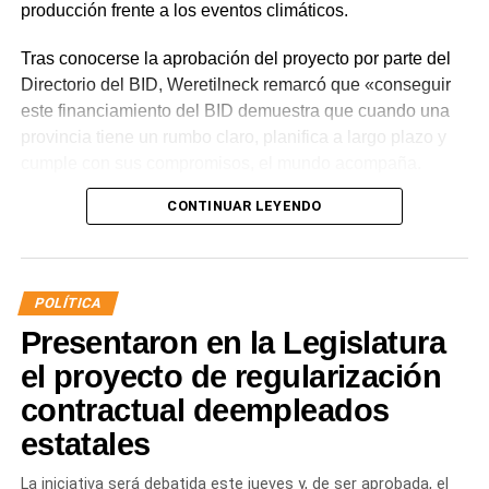
producción frente a los eventos climáticos.
Tras conocerse la aprobación del proyecto por parte del
Directorio del BID, Weretilneck remarcó que «conseguir
este financiamiento del BID demuestra que cuando una
provincia tiene un rumbo claro, planifica a largo plazo y
cumple con sus compromisos, el mundo acompaña.
Estos fondos llegan porque Río Negro tiene un proyecto
CONTINUAR LEYENDO
de desarrollo serio, con obras concretas y una visión de
futuro».
El monto total del Programa es de US$ 85 millones.
POLÍTICA
De ese total, US$ 80 millones serán financiados con
Presentaron en la Legislatura
recursos del Banco Interamericano de Desarrollo y
US$ 5 millones con recursos propios de la provincia
el proyecto de regularización
de Río Negro.
contractual deempleados
estatales
«La aprobación de este crédito refleja la confianza que
organismos internacionales depositan en nuestra forma
La iniciativa será debatida este jueves y, de ser aprobada, el