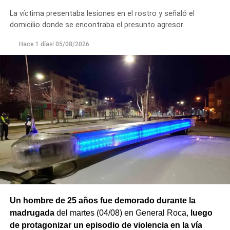
se informó lo ocurrido a la autoridad judicial interviniente,
La víctima presentaba lesiones en el rostro y señaló el
que dispuso las medidas a seguir.
domicilio donde se encontraba el presunto agresor.
Finalmente,
Hace 1 día
el
el hombre quedó detenido en el marco de
05/08/2026
una causa por los presuntos delitos de daños y
desobediencia judicial
, mientras avanzan las
actuaciones y la verificación de la medida de restricción
de acercamiento señalada por la víctima.
Un hombre de 25 años fue demorado durante la
madrugada
del martes (04/08) en General Roca,
luego
de protagonizar un episodio de violencia en la vía