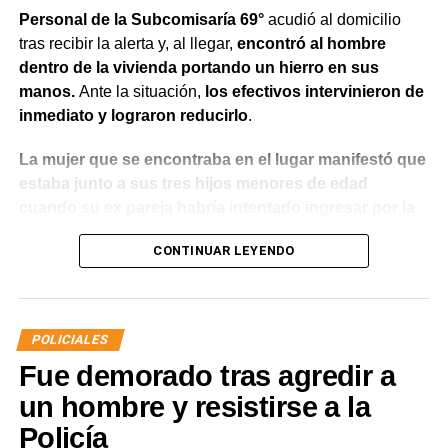
Personal de la Subcomisaría 69°
acudió al domicilio
tras recibir la alerta y, al llegar,
encontró al hombre
dentro de la vivienda portando un hierro en sus
manos.
Ante la situación,
los efectivos intervinieron de
inmediato y lograron reducirlo
.
La mujer que se encontraba en el lugar manifestó que
estaba junto a sus tres hijos menores de edad
cuando su ex pareja habría intentado ingresar por la
fuerza utilizando el hierro para abrir la puerta.
Además,
CONTINUAR LEYENDO
indicó que meses atrás había radicado una denuncia
por violencia de género y que existía una prohibición
de acercamiento vigente
, aunque en ese momento no
contaba con la documentación que acreditara la medida
POLICIALES
judicial.
Fue demorado tras agredir a
Luego de controlar la situación, el personal policial dio
un hombre y resistirse a la
intervención al Gabinete de Criminalística para realizar
Policía
las diligencias correspondientes en la vivienda. También