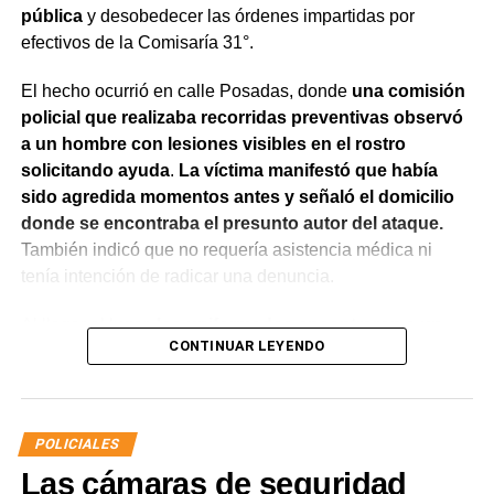
pública
y desobedecer las órdenes impartidas por
efectivos de la Comisaría 31°.
El hecho ocurrió en calle Posadas, donde
una comisión
policial que realizaba recorridas preventivas observó
a un hombre con lesiones visibles en el rostro
solicitando ayuda
.
La víctima manifestó que había
sido agredida momentos antes y señaló el domicilio
donde se encontraba el presunto autor del ataque.
También indicó que no requería asistencia médica ni
tenía intención de radicar una denuncia.
Al llegar al lugar,
los uniformados encontraron a un
CONTINUAR LEYENDO
hombre que salió de la vivienda en estado de
exaltación y reconoció haber participado en la
agresión.
Al advertir la presencia de la víctima,
intentó
acercarse nuevamente con la aparente intención de
POLICIALES
atacarla, por lo que fue interceptado por el personal
Las cámaras de seguridad
policial.