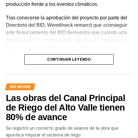
producción frente a los eventos climáticos.
Tras conocerse la aprobación del proyecto por parte del
Directorio del BID, Weretilneck remarcó que «conseguir
este financiamiento del BID demuestra que cuando una
provincia tiene un rumbo claro, planifica a largo plazo y
cumple con sus compromisos, el mundo acompaña.
Estos fondos llegan porque Río Negro tiene un proyecto
CONTINUAR LEYENDO
de desarrollo serio, con obras concretas y una visión de
futuro».
El monto total del Programa es de US$ 85 millones.
RÍO NEGRO
De ese total, US$ 80 millones serán financiados con
Las obras del Canal Principal
recursos del Banco Interamericano de Desarrollo y
US$ 5 millones con recursos propios de la provincia
de Riego del Alto Valle tienen
de Río Negro.
80% de avance
«La aprobación de este crédito refleja la confianza que
Se registró un correcto grado de avance de la obra que
organismos internacionales depositan en nuestra forma
apunta a mejorar el sistema de riego.