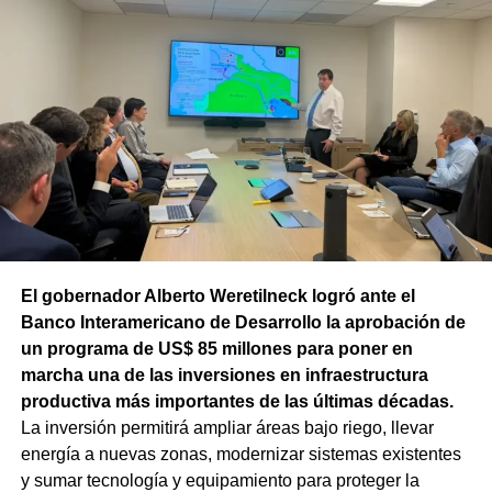
Por otra parte, el organismo avanza con el relevamiento
técnico que definirá los tramos de la Ruta Nacional N°
151 donde se aplicarán 5.000 toneladas de mezcla
asfáltica en caliente, una obra destinada a recuperar los
sectores más deteriorados y mejorar las condiciones de
transitabilidad.
El gobernador Alberto Weretilneck logró ante el
Banco Interamericano de Desarrollo la aprobación de
un programa de US$ 85 millones para poner en
marcha una de las inversiones en infraestructura
productiva más importantes de las últimas décadas.
La inversión permitirá ampliar áreas bajo riego, llevar
energía a nuevas zonas, modernizar sistemas existentes
y sumar tecnología y equipamiento para proteger la