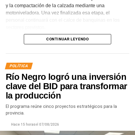
y la compactación de la calzada mediante una
motoniveladora. Una vez finalizada esa etapa, el
personal continuará con el calce de banquinas en los
sectores previstos.
CONTINUAR LEYENDO
POLÍTICA
Río Negro logró una inversión
clave del BID para transformar
la producción
Desde Vialidad Nacional informaron que,
durante las
próximas semanas, el operativo de bacheo será
El programa reúne cinco proyectos estratégicos para la
reforzado con dos nuevas cuadrillas de trabajo y dos
provincia.
camiones bacheadores, lo que permitirá incrementar
Hace 15 horas
el
07/08/2026
el ritmo de ejecución y optimizar las tareas de
mantenimiento en distintos puntos del Alto Valle.