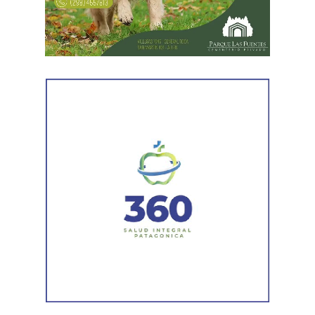
martes (11/08) continuará la nubosidad, con 11°C de
para sus viviendas, junto con nuevas tareas de desagote
máxima y 0°C de mínima.
y de restauración de arterias y espacios públicos que lo
requieran.
«Sabemos que todavía hay sectores con agua en
superficie, pero el sistema de escurrimiento funcionó y
viene funcionando. Apenas cese la lluvia, esperamos una
mejora rápida en las próximas horas», indicó el titular de
Defensa Civil, Manuel Carrillo, en referencia a los
sectores donde el agua permanece en superficie.