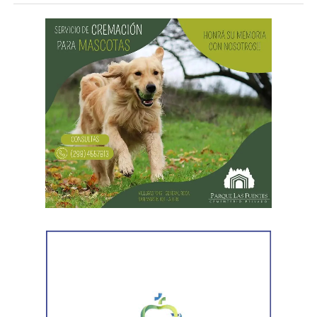
Ante la situación, se solicitó la presencia policial a través
del sistema de emergencias 911. Al arribar un móvil de la
Comisaría 47° de J.J. Gómez,
los efectivos observaron
que el sospechosos se alejaba del lugar por calle
Félix Heredia.
El sujeto fue interceptado por el personal policial y
trasladado a la unidad
. Tras la intervención del fiscal de
turno, se dispuso el inicio de actuaciones judiciales
preliminares por el delito de amenazas, quedando a
disposición de la Justicia mientras avanzan las
diligencias correspondientes.