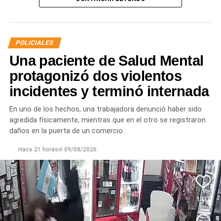
La sustancia fue sometida a un análisis orientativo
mediante narco spray, que
arrojó resultado positivo
para cocaína
. Posteriormente,
el pesaje determinó un
total de 3,6 gramos.
POLICIALES
Una paciente de Salud Mental
El procedimiento forma parte de los controles que el
Servicio Penitenciario de Río Negro realiza de manera
protagonizó dos violentos
permanente dentro de los establecimientos carcelarios,
incidentes y terminó internada
con el objetivo de detectar elementos y sustancias
prohibidas y garantizar las condiciones de seguridad.
En uno de los hechos, una trabajadora denunció haber sido
agredida físicamente, mientras que en el otro se registraron
daños en la puerta de un comercio.
Hace 21 horas
el
09/08/2026