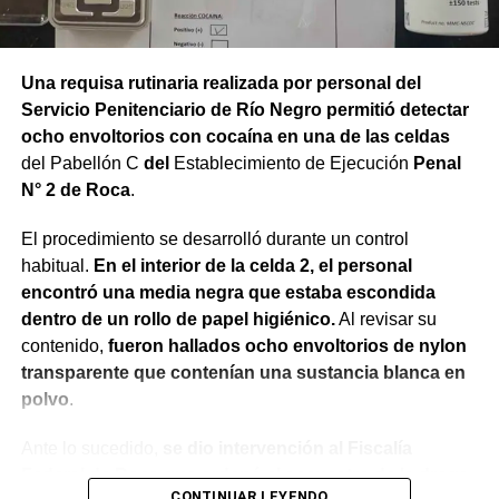
Una requisa rutinaria realizada por personal del
Servicio Penitenciario de Río Negro permitió detectar
ocho envoltorios con cocaína en una de las celdas
del Pabellón C
del
Establecimiento de Ejecución
Penal
N° 2 de Roca
.
El procedimiento se desarrolló durante un control
habitual.
En el interior de la celda 2, el personal
encontró una media negra que estaba escondida
dentro de un rollo de papel higiénico.
Al revisar su
contenido,
fueron hallados ocho envoltorios de nylon
transparente que contenían una sustancia blanca en
polvo
.
Ante lo sucedido,
se dio intervención al Fiscalía
Federal de Roca que ordenó el secuestro de la droga.
CONTINUAR LEYENDO