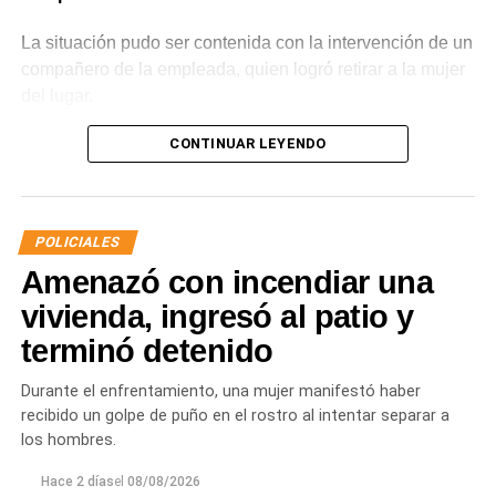
La situación pudo ser contenida con la intervención de un
compañero de la empleada, quien logró retirar a la mujer
del lugar.
Posteriormente,
la Policía recibió otra denuncia
CONTINUAR LEYENDO
vinculada con daños en un comercio de calle San
Juan. Según se informó, la misma mujer habría
provocado la rotura del vidrio de la puerta de ingreso
POLICIALES
mediante una patada.
Amenazó con incendiar una
Ante la sucesión de situaciones
, intervino personal
vivienda, ingresó al patio y
policial y se dio participación a las autoridades
terminó detenido
correspondientes para avanzar con la asistencia
necesaria.
Durante el enfrentamiento, una mujer manifestó haber
recibido un golpe de puño en el rostro al intentar separar a
Finalmente,
se dispuso la internación involuntaria de
los hombres.
la mujer en el Hospital Francisco López Lima de
General Roca, donde permanece bajo custodia
Hace 2 días
el
08/08/2026