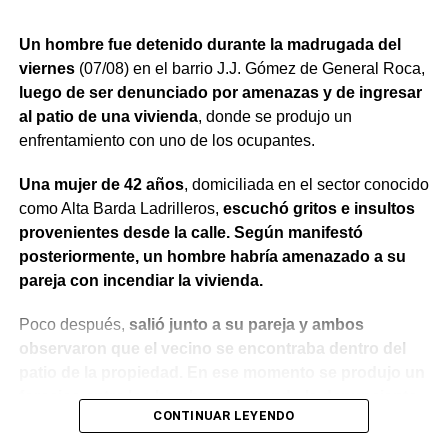
policial y con intervención del equipo de Salud
Mental
.
Un hombre fue detenido durante la madrugada del
viernes
(07/08) en el barrio J.J. Gómez de General Roca,
La actuación permitió contener los episodios y coordinar
luego de ser denunciado por amenazas y de ingresar
la intervención de los organismos correspondientes,
al patio de una vivienda
, donde se produjo un
priorizando la seguridad de las personas y el abordaje de
enfrentamiento con uno de los ocupantes.
una situación que requirió tanto respuesta policial como
asistencia sanitaria.
Una mujer de 42 años
, domiciliada en el sector conocido
como Alta Barda Ladrilleros,
escuchó gritos e insultos
provenientes desde la calle. Según manifestó
posteriormente, un hombre habría amenazado a su
pareja con incendiar la vivienda.
Poco después,
salió junto a su pareja y ambos
observaron que el vecino se encontraba dentro del
patio de la propiedad. En ese momento se produjo un
forcejeo entre los hombres y, cuando la denunciante
CONTINUAR LEYENDO
intentó intervenir para separarlos, manifestó haber
recibido un golpe de puño en el rostro.