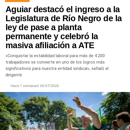
Aguiar destacó el ingreso a la
Legislatura de Río Negro de la
ley de pase a planta
permanente y celebró la
masiva afiliación a ATE
«Conquistar la estabilidad laboral para más de 4.200
trabajadores se convierte en uno de los logros más
significativos para nuestra entidad sindical», señaló el
dirigente.
Hace 1 semana
el
30/07/2026
Las gestiones ante el BID comprenden un crédito de
85 millones de dólares destinado a ampliar la
producción, incorporar nuevas áreas bajo riego
y
fortalecer la capacidad de la provincia para enfrentar los
efectos del cambio climático;
y otro de 60 millones de