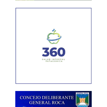
«También tenemos que resaltar como fruto de la lucha
que los salarios se actualicen por IPC y además se hayan
comenzado a pagar el primero de cada mes. Eso es muy
importante para dotar de previsión a toda la familia
estatal», apuntó Aguiar.
El Secretario General de ATE Nacional destacó que «se
han verificado afiliaciones masivas. Cientos de
trabajadores de todos los ministerios y organismos
públicos provinciales se están afiliando. Esa confianza
que están depositando en el sindicato es fundamental
para fortalecer la pelea y avanzar por más y mejores
derechos».
El acuerdo que había sido pactado en la ciudad de
Cipolletti tras la reunión entre Aguiar y el gobernador
Alberto Weretilneck. Allí se estableció el pase a planta
permanente de los contratados con fecha de corte de
ingreso hasta el 31 de diciembre de 2025. ATE no sólo ha