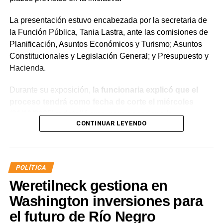
La presentación estuvo encabezada por la secretaria de
la Función Pública, Tania Lastra, ante las comisiones de
Planificación, Asuntos Económicos y Turismo; Asuntos
Constitucionales y Legislación General; y Presupuesto y
Hacienda.
Durante su exposición,
la funcionaria explicó que el
proceso tendrá como fecha de corte el miércoles
(31/12/2025) y detalló que, para acceder a la
CONTINUAR LEYENDO
estabilidad, los agentes deberán aprobar el examen
de idoneidad a través del Instituto Provincial de la
Administración Pública (IPAP), no registrar sanciones
superiores a 10 días de suspensión ante la Junta de
POLÍTICA
Disciplina, contar con un informe favorable y acreditar
Weretilneck gestiona en
aptitud psicofísica mediante la Junta Médica
Provincial.
Washington inversiones para
el futuro de Río Negro
Además, Lastra aseguró que el salario neto de los