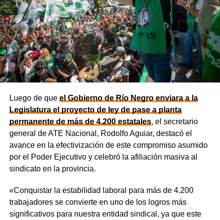
dólares para equipamiento y modernización de los
hospitales
.
El gobernador está acompañado por el ministro de
Desarrollo Económico y Productivo, Carlos Banacloy; el
ministro de Salud, Demetrio Thalasselis; el ministro de
Hacienda, Gabriel Sánchez y el director ejecutivo de la
Unidad Provincial de Coordinación y Ejecución del
Luego de que
el Gobierno de Río Negro enviara a la
Financiamiento Externo (UPCEFE), Martín Camiña.
Legislatura el proyecto de ley de pase a planta
permanente de más de 4.200 estatales
, el secretario
general de ATE Nacional, Rodolfo Aguiar, destacó el
avance en la efectivización de este compromiso asumido
por el Poder Ejecutivo y celebró la afiliación masiva al
sindicato en la provincia.
«Conquistar la estabilidad laboral para más de 4.200
trabajadores se convierte en uno de los logros más
significativos para nuestra entidad sindical, ya que este