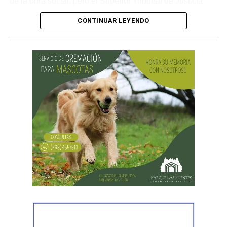
de la obra social, pero el Superior Tribunal de Justicia
confirmó el fallo.
CONTINUAR LEYENDO
En la apelación, la provincia sostuvo que nunca había
negado las prestaciones. Explicó que la discusión estaba
vinculada con «los plazos propios del régimen de
contrataciones públicas y los requerimientos de auditoría
médica», y no con un rechazo de la cobertura. También
señaló que la silla de ruedas se encontraba en trámite y
que las prestaciones habían sido autorizadas.
El Superior Tribunal entendió que esos argumentos no
alcanzaban para modificar la sentencia. Señaló que la
obra social puso el acento en los procedimientos
administrativos, pero no logró rebatir los fundamentos
centrales del fallo de primera instancia.
En relación con los pañales, el STJ advirtió que el
informe presentado por la auditoría médica describía las
características generales del producto que entregaba la