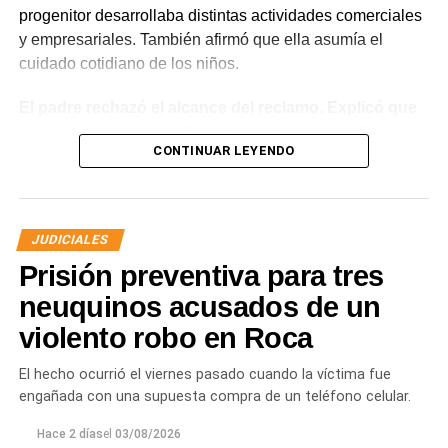
progenitor desarrollaba distintas actividades comerciales
y empresariales. También afirmó que ella asumía el
cuidado cotidiano de los niños.
El padre rechazó el alcance del reclamo. Explicó que
sus ingresos no eran fijos, presentó una certificación
CONTINUAR LEYENDO
contable y acompañó documentación bancaria.
Además, sostuvo que realizaba aportes mensuales y
entregas de alimentos, ropa y útiles escolares.
JUDICIALES
La discusión quedó centrada en una pregunta: cuál
Prisión preventiva para tres
era su capacidad económica real.
El primer tramo de la respuesta apareció en los
neuquinos acusados de un
informes tributarios. La Agencia de Recaudación
violento robo en Roca
Tributaria de Río Negro informó que el progenitor
figuraba inscripto en actividades vinculadas con
El hecho ocurrió el viernes pasado cuando la víctima fue
servicios gastronómicos, asesoramiento y gestión
engañada con una supuesta compra de un teléfono celular.
empresarial.
También registró vehículos a su nombre.
Hace 2 días
el
03/08/2026