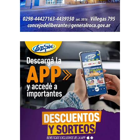
diligencia administrativa, sin imponer modalidad, plazo ni
procedimiento específico». Esa medida, concluyó, no
representa una extralimitación de las competencias
judiciales.
La sentencia recordó que los niños y las personas con
discapacidad se encuentran en una situación de especial
vulnerabilidad y que el Estado debe brindarles una
protección reforzada. En ese sentido, afirmó que las
políticas públicas deben garantizar «el nivel de vida más
alto posible», especialmente en materia de salud,
rehabilitación e integración social.