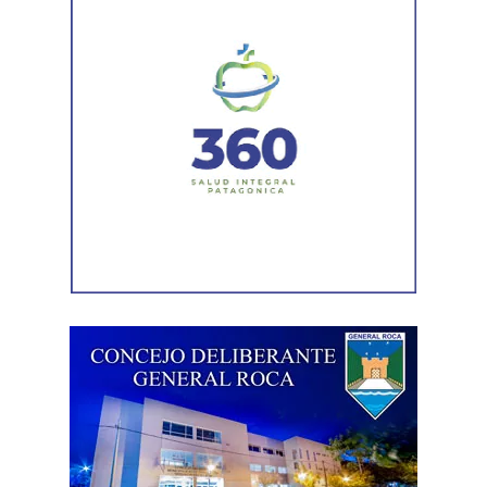
obra social, pero no analizaba la situación específica del
niño. Además, observó que la propia auditoría reconocía
que el cambio de talle todavía estaba pendiente.
La sentencia también valoró que la madre había
informado una mejoría en el cuadro de dermatitis de su
hijo luego del cambio de marca y remarcó que esa
circunstancia «no fue rebatida con un examen médico
propio y específico de la demandada». En ese contexto,
concluyó que una evaluación técnica general no era
suficiente para desplazar las necesidades concretas
acreditadas en el expediente.
El STJ descartó que la sentencia implicara una
intromisión en el funcionamiento de la obra social.
Explicó que la exhortación para que la obra social actúe
«en forma diligente, rápida y oportuna» no modifica el
régimen de contrataciones ni los procedimientos de
auditoría interna, sino que «se limita a instar una mayor