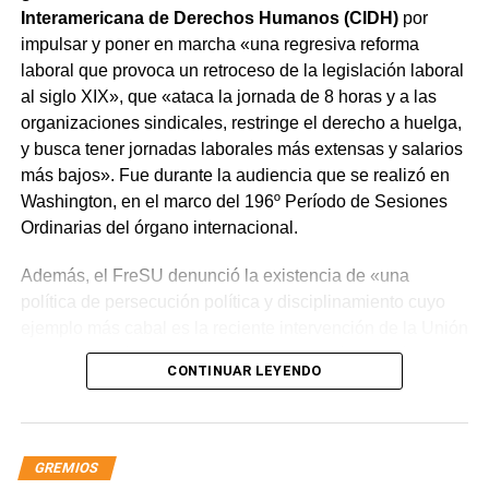
Interamericana de Derechos Humanos (CIDH)
por
impulsar y poner en marcha «una regresiva reforma
laboral que provoca un retroceso de la legislación laboral
al siglo XIX», que «ataca la jornada de 8 horas y a las
organizaciones sindicales, restringe el derecho a huelga,
y busca tener jornadas laborales más extensas y salarios
más bajos». Fue durante la audiencia que se realizó en
Washington, en el marco del 196º Período de Sesiones
Ordinarias del órgano internacional.
Además, el FreSU denunció la existencia de «una
política de persecución política y disciplinamiento cuyo
ejemplo más cabal es la reciente intervención de la Unión
Obrera Metalúrgica (UOM) y la persecución mediática,
CONTINUAR LEYENDO
gremial, jurídica y personal» desplegada por funcionarios
del gobierno contra el secretario general de Pilotos
(APLA), Pablo Biró.
GREMIOS
«El espíritu de esta reforma es beneficiar sólo a los