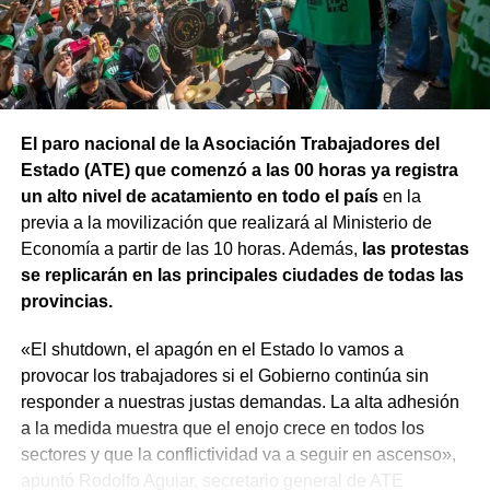
esta comisión debe actuar».
Luego, la secretaria general de Conadu, Clara Chevalier,
precisó que, como parte de esa política de destrucción de
los derechos laborales, «el gobierno nacional produjo
El paro nacional de la Asociación Trabajadores del
una desregulación de los precios fundamentales para la
Estado (ATE) que comenzó a las 00 horas ya registra
vida, como las tarifas de transporte, telefonía celular,
un alto nivel de acatamiento en todo el país
en la
internet, luz y gas. Todo eso produjo una caída del salario
previa a la movilización que realizará al Ministerio de
que tiene un impacto directo e indirecto sobre las
Economía a partir de las 10 horas. Además,
las protestas
mujeres».
se replicarán en las principales ciudades de todas las
provincias.
«Estamos viviendo una brutal disputa por el tiempo.
Mientras la reforma laboral ataca una de las conquistas
«El shutdown, el apagón en el Estado lo vamos a
fundacionales como la jornada de 8 horas, instalando un
provocar los trabajadores si el Gobierno continúa sin
banco de horas flexible, que borra los límites entre lo
responder a nuestras justas demandas. La alta adhesión
personal y lo laboral, debemos recurrir a varios empleos
a la medida muestra que el enojo crece en todos los
para poder sostener la vida», dijo Chevalier y subrayó
sectores y que la conflictividad va a seguir en ascenso»,
que «esta pobreza de tiempo impacta de manera
apuntó Rodolfo Aguiar, secretario general de ATE
asimétrica sobre las mujeres, provoca una crisis sobre los