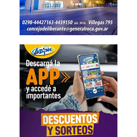
puertos y aduanas del el Senasa, radiooperadores de
Estatuto del Periodista Profesional «es parte de la
medios públicos, personal de manejo de incendios
reforma laboral que vinimos a denunciar y demuestra que
forestales, agentes de tránsito, controladores aéreos, la
existe una política sistemática destinada a lesionar la
Comisión Nacional de Regulación de Transporte (CNRT),
libertad sindical y el derecho a huelga. Al debilitar los
migraciones y mantenimiento de plantas nucleares, como
convenios y facilitar el despido de delegados, se busca
así también los servicios públicos en provincias y
desarticular la organización colectiva que históricamente
municipios, entre otros. Además, sólo se garantizarán
garantizó la pluralidad de voces en nuestro país».
vuelos sanitarios y de Estado por parte de la
Administración Nacional de Aviación Civil (ANAC), PAMI
Además, la abogada Amartino solicitó, en nombre de
y ANSES atenderán únicamente emergencias.
todas las organizaciones que pidieron la audiencia, que
la CIDH «emita una comunicación dirigida al Estado
Uno de los principales motivos que reaviva la
argentino en la que llame la atención sobre la
conflictividad en el Sector Público es la pérdida del poder
incompatibilidad de la reforma laboral con los estándares
adquisitivo a partir de las paritarias firmadas a la baja.
En
interamericanos, y llame al cumplimiento de sus
lo que va del 2026, los incrementos llegaron a 12,9%
obligaciones en materia de derechos humanos.
en la Administración Pública Nacional hasta el mes de
Solicitamos también que esa comunicación sea remitida
junio, mientras que la inflación en ese mismo periodo
a todos los tribunales locales para ser tenida en cuenta
fue de 16,9%.
como instrumento de interpretación del derecho».