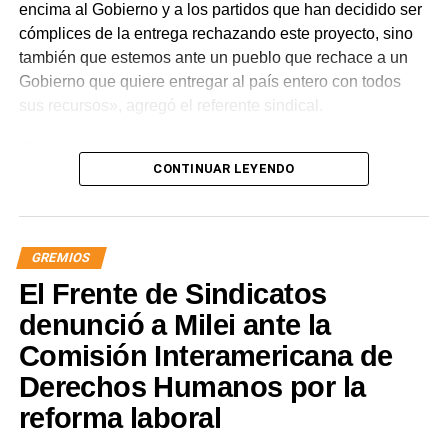
encima al Gobierno y a los partidos que han decidido ser
cómplices de la entrega rechazando este proyecto, sino
también que estemos ante un pueblo que rechace a un
Gobierno que quiere entregar al país entero con todos
sus recursos», agregó el referente sindical.
En referencia a la movilización prevista para el jueves,
CONTINUAR LEYENDO
apuntó que «a Milei se le están terminando las balas y
cuando eso suceda, vamos a ir por él. Igual vamos a
movilizar para seguir repudiando a los senadores han
tergiversado su representación, porque debieran impulsar
GREMIOS
y votar iniciativas para defender los intereses de nuestra
El Frente de Sindicatos
nación y no rematarla».
denunció a Milei ante la
«Este es un avance significativo de la lucha. Quedó
Comisión Interamericana de
demostrado que solo estando en la calle vamos a seguir
Derechos Humanos por la
recuperando soberanía», concluyó el titular de ATE
Nacional.
reforma laboral