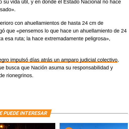
 su vida útil, y en donde el Estado Nacional no hace
esado».
erioro con ahuellamientos de hasta 24 cm de
egó que «pensemos lo que hace un ahuellamiento de 24
ta esa ruta; la hace extremadamente peligrosa»,
egro impulsó días atrás un amparo judicial colectivo
,
 que busca que Nación asuma su responsabilidad y
de rionegrinos.
E PUEDE INTERESAR