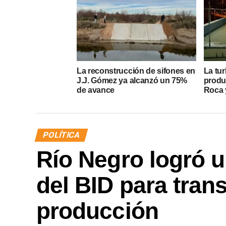
La reconstrucción de sifones en
La tur
J.J. Gómez ya alcanzó un 75%
produ
de avance
Roca y
POLÍTICA
Río Negro logró u
del BID para tran
producción