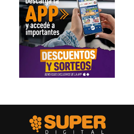
una cifra definitiva.
Las declaraciones testimoniales completaron el cuadro.
Varias personas hablaron sobre locales gastronómicos,
viajes al exterior, vehículos y nivel de vida. Otro
testimonio mencionó la relación del progenitor con una
empresa que ocupaba un inmueble comercial.
Aun con ese conjunto de pruebas, la jueza señaló que
faltó documentación contable específica. También
sostuvo que el progenitor estaba en mejores condiciones
de presentar información precisa sobre sus ingresos, su
patrimonio y las ganancias de las sociedades.
El fallo aplicó el criterio de las cargas probatorias
dinámicas. Según la resolución, ese principio impone el
deber de aportar la prueba a quien cuenta con mejores
posibilidades técnicas o materiales para hacerlo.
La jueza fijó una cuota alimentaria equivalente a ocho