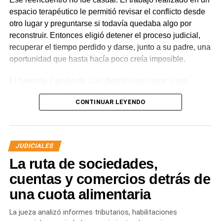
espacio terapéutico le permitió revisar el conflicto desde
otro lugar y preguntarse si todavía quedaba algo por
reconstruir. Entonces eligió detener el proceso judicial,
recuperar el tiempo perdido y darse, junto a su padre, una
oportunidad que hasta hacía poco creía imposible.
El fuero de Familia de Luis Beltrán hizo lugar a ese
pedido, declaró concluido el proceso por desistimiento y
CONTINUAR LEYENDO
ordenó el archivo de las actuaciones. La jueza consideró
que se encontraban reunidos los requisitos previstos por
la legislación para poner fin al expediente.
JUDICIALES
El joven había promovido la acción para solicitar la
La ruta de sociedades,
supresión de su apellido paterno. Durante la etapa inicial
del trámite se incorporó la documentación presentada, se
cuentas y comercios detrás de
ordenó la publicación de edictos y se dispusieron
una cuota alimentaria
distintas medidas previas. En esa etapa la demanda
todavía no había sido notificada al progenitor.
La jueza analizó informes tributarios, habilitaciones