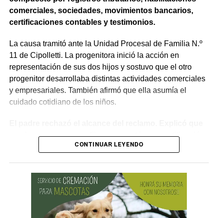
todos los requisitos legales para admitir el desistimiento y
comerciales, sociedades, movimientos bancarios,
declarar extinguido el proceso.
certificaciones contables y testimonios.
«En virtud de ello entiendo que se encuentran
La causa tramitó ante la Unidad Procesal de Familia N.º
configurados los recaudos previstos en el artículo 278,
11 de Cipolletti. La progenitora inició la acción en
para que opere el desistimiento del proceso por voluntad
representación de sus dos hijos y sostuvo que el otro
de la parte», explicó. Además, se estableció que las
progenitor desarrollaba distintas actividades comerciales
actuaciones permanezcan archivadas en formato digital,
y empresariales. También afirmó que ella asumía el
conforme a la normativa vigente del Poder Judicial de Río
cuidado cotidiano de los niños.
Negro.
El padre rechazó el alcance del reclamo. Explicó que
sus ingresos no eran fijos, presentó una certificación
CONTINUAR LEYENDO
contable y acompañó documentación bancaria.
Además, sostuvo que realizaba aportes mensuales y
entregas de alimentos, ropa y útiles escolares.
La discusión quedó centrada en una pregunta: cuál
era su capacidad económica real.
El primer tramo de la respuesta apareció en los