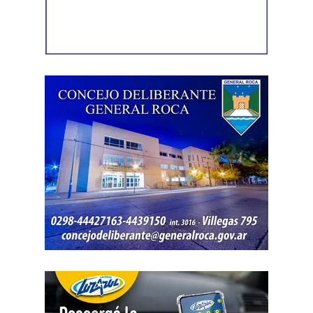
comercial. La documentación acreditó vínculos con
sociedades, comercios y emprendimientos. Sin
embargo, el expediente no permitió determinar con
exactitud cuánto dinero generaban esas actividades
ni qué parte correspondía al progenitor.
La jueza también examinó una certificación contable que
él mismo presentó. Ese documento informó un promedio
de ingresos durante un período determinado y consignó
una relación laboral con una de las empresas. El fallo
aclaró que esos datos no reflejaban necesariamente la
totalidad de los recursos, ya que existían otras
participaciones comerciales acreditadas en la causa.
El informe bancario añadió otro elemento. La cuenta
registró variaciones importantes entre ingresos, egresos y
saldos durante varios meses. La sentencia tomó esos
movimientos como parte del análisis patrimonial, aunque
no los consideró suficientes para establecer por sí solos