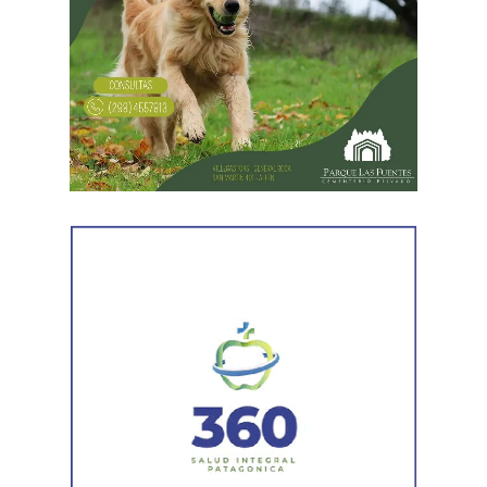
informes tributarios. La Agencia de Recaudación
Tributaria de Río Negro informó que el progenitor
figuraba inscripto en actividades vinculadas con
servicios gastronómicos, asesoramiento y gestión
empresarial.
También registró vehículos a su nombre.
Luego llegaron los datos de la Municipalidad de
Cipolletti. Los registros indicaron la existencia de una
habilitación comercial vigente para un establecimiento
gastronómico y señalaron su participación como socio
gerente en una sociedad. Otro informe municipal dio
cuenta de antecedentes vinculados con inmuebles y
permisos comerciales.
La Agencia de Recaudación y Control Aduanero sumó
más piezas. Según la sentencia,
el progenitor aparecía
registrado como socio, gerente o administrador en
distintas firmas. A esa información se agregó un
contrato de franquicia para la explotación de un local