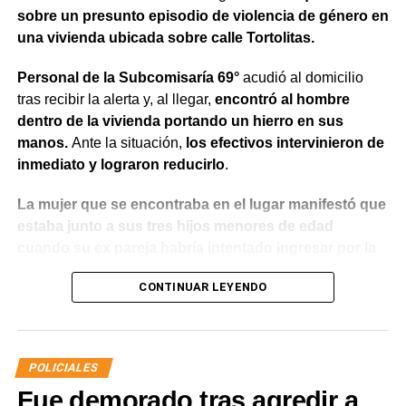
sobre un presunto episodio de violencia de género en
una vivienda ubicada sobre calle Tortolitas.
Personal de la Subcomisaría 69°
acudió al domicilio
tras recibir la alerta y, al llegar,
encontró al hombre
dentro de la vivienda portando un hierro en sus
manos.
Ante la situación,
los efectivos intervinieron de
inmediato y lograron reducirlo
.
La mujer que se encontraba en el lugar manifestó que
estaba junto a sus tres hijos menores de edad
cuando su ex pareja habría intentado ingresar por la
fuerza utilizando el hierro para abrir la puerta.
Además,
CONTINUAR LEYENDO
indicó que meses atrás había radicado una denuncia
por violencia de género y que existía una prohibición
de acercamiento vigente
, aunque en ese momento no
contaba con la documentación que acreditara la medida
POLICIALES
judicial.
Fue demorado tras agredir a