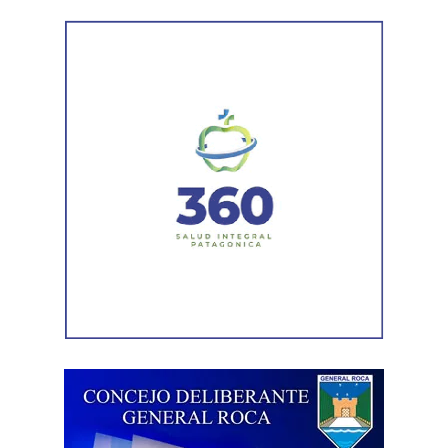
investigación que continúa bajo la órbita del Ministerio
Público Fiscal.