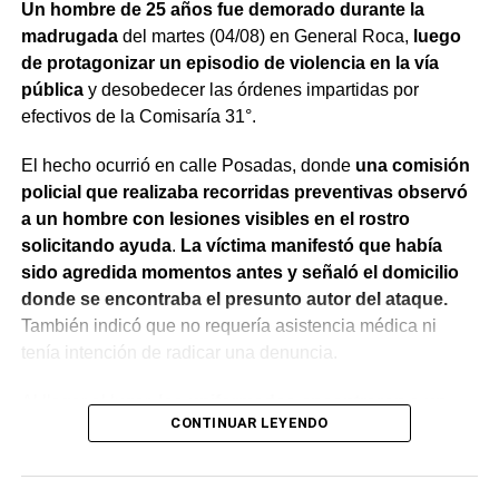
Un hombre de 25 años fue demorado durante la
madrugada
del martes (04/08) en General Roca,
luego
de protagonizar un episodio de violencia en la vía
pública
y desobedecer las órdenes impartidas por
efectivos de la Comisaría 31°.
El hecho ocurrió en calle Posadas, donde
una comisión
policial que realizaba recorridas preventivas observó
a un hombre con lesiones visibles en el rostro
solicitando ayuda
.
La víctima manifestó que había
sido agredida momentos antes y señaló el domicilio
donde se encontraba el presunto autor del ataque.
También indicó que no requería asistencia médica ni
tenía intención de radicar una denuncia.
Al llegar al lugar,
los uniformados encontraron a un
CONTINUAR LEYENDO
hombre que salió de la vivienda en estado de
exaltación y reconoció haber participado en la
agresión.
Al advertir la presencia de la víctima,
intentó