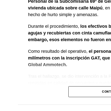
Personal de la Subcomisaría 69° de Ge
vivienda ubicada sobre calle Maipú
, en
hecho de hurto simple y amenazas.
Durante el procedimiento,
los efectivos 
agujas y recubiertas con cinta camuflada
embargo, esos elementos no fueron en
Como resultado del operativo,
el persona
milímetros con la inscripción GAT, qu
Global Ammotech.
Tras el hallazgo, se dio intervención a la
remitidas en calidad de secuestro y queden
CONT