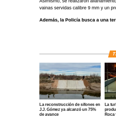
Asimismo, se realizaron allanamient
vainas servidas calibre 9 mm y un pro
Además, la Policía busca a una te
T
La reconstrucción de sifones en
La tur
J.J. Gómez ya alcanzó un 75%
produ
de avance
Roca y