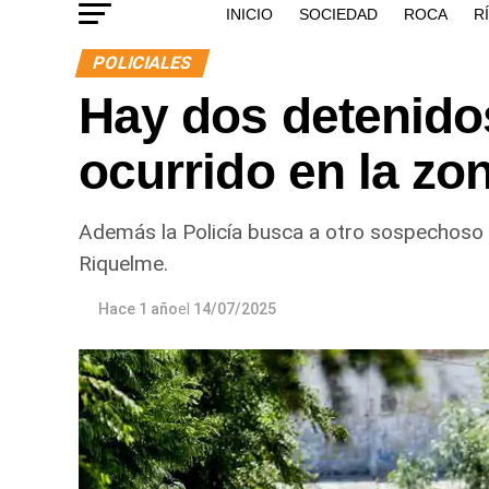
INICIO
SOCIEDAD
ROCA
R
POLICIALES
Hay dos detenidos
ocurrido en la zo
Además la Policía busca a otro sospechoso 
Riquelme.
Hace 1 año
el
14/07/2025