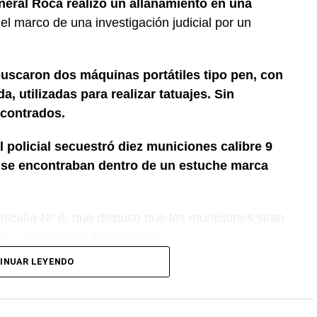
neral Roca realizó un allanamiento en una
 el marco de una investigación judicial por un
buscaron dos máquinas portátiles tipo pen, con
, utilizadas para realizar tatuajes. Sin
contrados.
l policial secuestró diez municiones calibre 9
e se encontraban dentro de un estuche marca
 Fiscalía N° 6, que dispuso que las municiones sean
 a disposición de la Justicia.
INUAR LEYENDO