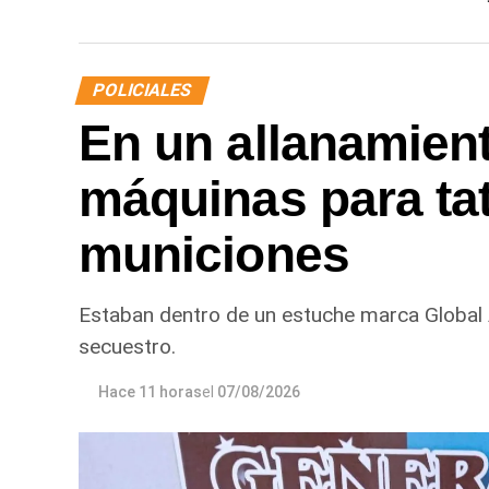
POLICIALES
En un allanamien
máquinas para ta
municiones
Estaban dentro de un estuche marca Global
secuestro.
Hace 11 horas
el
07/08/2026