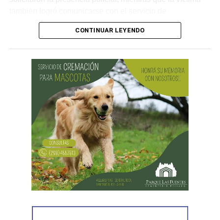
también logró comunicarse con el servicio de
emergencias para informar lo que estaba ocurriendo.
CONTINUAR LEYENDO
Al llegar, los efectivos encontraron a la víctima reteniendo
a uno de los sospechosos. Según relató,
ambos
hombres le habían sustraído una bolsa con dinero en
efectivo y dos teléfonos celulares. En el lugar se
recuperó parte de los bienes robados y se detuvo al
primer involucrado.
En forma paralela,
otra comisión policial se dirigió a
una vivienda ubicada en el barrio Villa Obrera,
señalada por la víctima. Allí se identificó al segundo
sospechoso
y se llevaron adelante distintas diligencias
en el marco de la investigación.