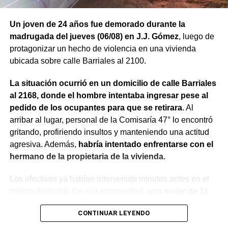
Un joven de 24 años fue demorado durante la
madrugada del jueves (06/08) en J.J. Gómez
, luego de
protagonizar un hecho de violencia en una vivienda
ubicada sobre calle Barriales al 2100.
La situación ocurrió en un domicilio de calle Barriales
al 2168, donde el hombre intentaba ingresar pese al
pedido de los ocupantes para que se retirara
. Al
arribar al lugar, personal de la Comisaría 47° lo encontró
gritando, profiriendo insultos y manteniendo una actitud
agresiva. Además,
habría intentado enfrentarse con el
hermano de la propietaria de la vivienda.
Los efectivos ya habían intervenido minutos antes en el
mismo domicilio. En esa oportunidad,
una mujer de 31
años manifestó que había compartido bebidas
CONTINUAR LEYENDO
alcohólicas con el joven y que, en el marco de una
discusión, sufrió una lesión leve en el rostro.