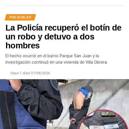
La víctima expresó que no deseaba radicar una
POLICIALES
denuncia penal ni recibir asistencia médica y
La Policía recuperó el botín de
únicamente solicitó que el joven se retirara del lugar
para evitar que el conflicto continuara.
un robo y detuvo a dos
hombres
Ante la persistencia de la conducta agresiva y el
incumplimiento de las indicaciones impartidas por los
El hecho ocurrió en el barrio Parque San Juan y la
efectivos,
el hombre fue demorado con el objetivo de
investigación continuó en una vivienda de Villa Obrera.
prevenir que la situación derivara en un hecho de
mayor gravedad.
Hace 1 día
el
07/08/2026