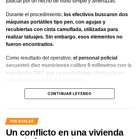
judicial por un hecho de hurto simple y amenazas.
Durante el procedimiento,
los efectivos buscaron dos
máquinas portátiles tipo pen, con agujas y
recubiertas con cinta camuflada, utilizadas para
realizar tatuajes. Sin embargo, esos elementos no
fueron encontrados.
Como resultado del operativo,
el personal policial
secuestró diez municiones calibre 9 milímetros con la
inscripción GAT, que se encontraban dentro de un
estuche marca Global Ammotech.
Tras el hallazgo, se dio intervención a la Fiscalía N° 6,
CONTINUAR LEYENDO
que dispuso que las municiones sean remitidas en
calidad de secuestro y queden a disposición de la
Justicia.
POLICIALES
Un conflicto en una vivienda