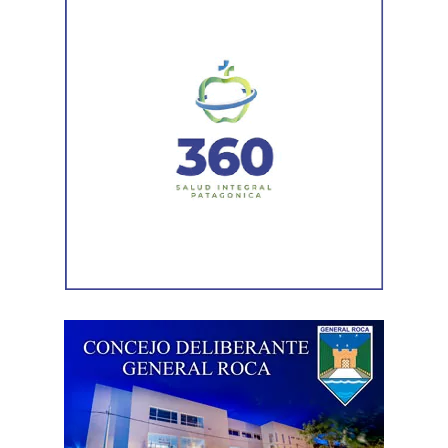
Durante el procedimiento, el personal encontró el teléfono
celular que permanecía desaparecido, oculto en el
acceso a la vivienda. El aparato fue reconocido por la
víctima, quien presentó la documentación
correspondiente para acreditar su propiedad. Además,
también
fue hallada la bolsa con el dinero en efectivo
denunciado como robado
.
Posteriormente, el inmueble fue preservado para la
intervención del Gabinete de Criminalística, que realizó
las pericias correspondientes. Otros elementos