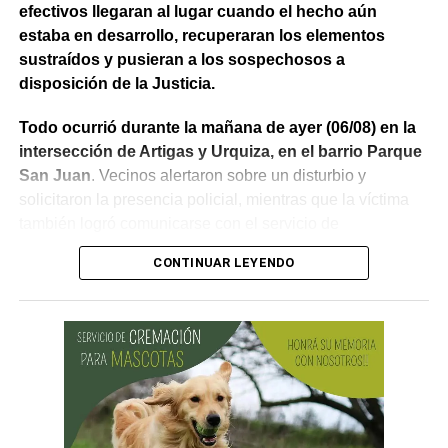
efectivos llegaran al lugar cuando el hecho aún
estaba en desarrollo, recuperaran los elementos
sustraídos y pusieran a los sospechosos a
disposición de la Justicia.
Todo ocurrió durante la mañana de ayer (06/08) en la
intersección de Artigas y Urquiza, en el barrio Parque
San Juan
. Vecinos alertaron sobre un disturbio y
solicitaron la presencia policial, mientras que la víctima
también logró comunicarse con el servicio de
emergencias para informar lo que estaba ocurriendo.
CONTINUAR LEYENDO
Al llegar, los efectivos encontraron a la víctima reteniendo
a uno de los sospechosos. Según relató,
ambos
hombres le habían sustraído una bolsa con dinero en
efectivo y dos teléfonos celulares. En el lugar se
recuperó parte de los bienes robados y se detuvo al
primer involucrado.