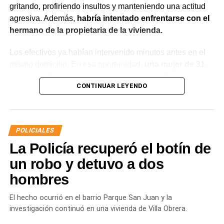
gritando, profiriendo insultos y manteniendo una actitud
agresiva. Además,
habría intentado enfrentarse con el
hermano de la propietaria de la vivienda.
Los efectivos ya habían intervenido minutos antes en el
mismo domicilio. En esa oportunidad,
una mujer de 31
años manifestó que había compartido bebidas
CONTINUAR LEYENDO
alcohólicas con el joven y que, en el marco de una
discusión, sufrió una lesión leve en el rostro.
La víctima expresó que no deseaba radicar una
POLICIALES
denuncia penal ni recibir asistencia médica y
La Policía recuperó el botín de
únicamente solicitó que el joven se retirara del lugar
para evitar que el conflicto continuara.
un robo y detuvo a dos
hombres
Ante la persistencia de la conducta agresiva y el
incumplimiento de las indicaciones impartidas por los
El hecho ocurrió en el barrio Parque San Juan y la
efectivos,
el hombre fue demorado con el objetivo de
investigación continuó en una vivienda de Villa Obrera.
prevenir que la situación derivara en un hecho de