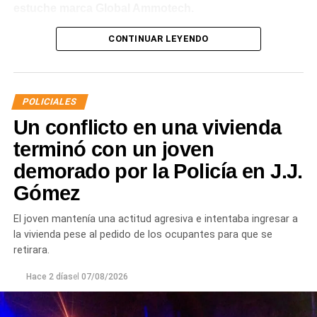
estuche marca Global Ammotech.
Tras el hallazgo, se dio intervención a la Fiscalía N° 6,
CONTINUAR LEYENDO
que dispuso que las municiones sean remitidas en
calidad de secuestro y queden a disposición de la
Justicia.
POLICIALES
Un conflicto en una vivienda
terminó con un joven
demorado por la Policía en J.J.
Gómez
El joven mantenía una actitud agresiva e intentaba ingresar a
la vivienda pese al pedido de los ocupantes para que se
retirara.
Hace 2 días
el
07/08/2026