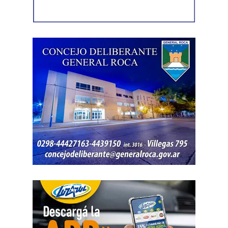
víctima, quien presentó la documentación
correspondiente para acreditar su propiedad. Además,
también
fue hallada la bolsa con el dinero en efectivo
denunciado como robado
.
Posteriormente, el inmueble fue preservado para la
intervención del Gabinete de Criminalística, que realizó
las pericias correspondientes. Otros elementos
encontrados quedaron bajo resguardo para determinar su
procedencia.
Por disposición de la Fiscalía de turno, ambos hombres
permanecen detenidos en el marco de una causa por
robo.