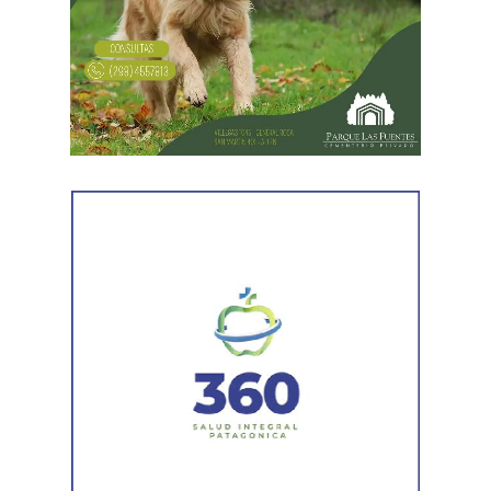
En forma paralela,
otra comisión policial se dirigió a
una vivienda ubicada en el barrio Villa Obrera,
señalada por la víctima. Allí se identificó al segundo
sospechoso
y se llevaron adelante distintas diligencias
en el marco de la investigación.
Durante el procedimiento, el personal encontró el teléfono
celular que permanecía desaparecido, oculto en el
acceso a la vivienda. El aparato fue reconocido por la