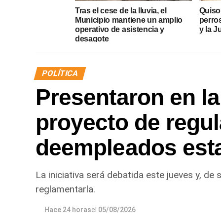
Tras el cese de la lluvia, el
Quiso
Municipio mantiene un amplio
perros
operativo de asistencia y
y la J
desagote
POLÍTICA
Presentaron en la
proyecto de regul
deempleados esta
La iniciativa será debatida este jueves y, de
reglamentarla.
Hace 24 horas
el
05/08/2026