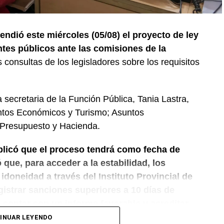
endió este miércoles (05/08) el proyecto de ley
ntes públicos ante las comisiones de la
 consultas de los legisladores sobre los requisitos
secretaria de la Función Pública, Tania Lastra,
untos Económicos y Turismo; Asuntos
y Presupuesto y Hacienda.
xplicó que el proceso tendrá como fecha de
ó que, para acceder a la estabilidad, los
doneidad a través del Instituto Provincial de
gistrar sanciones superiores a 10 días de
 contar con un informe favorable y acreditar
édica Provincial.
INUAR LEYENDO