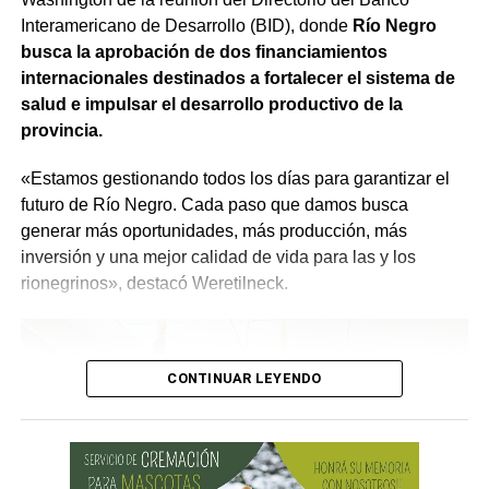
forestales. El SPLIF sumará 4 camiones cisterna y 30
que quienes estén trabajando en el Estado sean los
Interamericano de Desarrollo (BID), donde
Río Negro
reservorios transportables que permitirán almacenar
mejores», expresó.
busca la aprobación de dos financiamientos
900.000 litros de agua, 3 minicargadoras, 1 tractor, 23
internacionales destinados a fortalecer el sistema de
motobombas, 3 cuatriciclos y 1 UTV, entre otro
salud e impulsar el desarrollo productivo de la
equipamiento.
provincia.
Se agregarán 13 cámaras domo, 7 estaciones
«Estamos gestionando todos los días para garantizar el
meteorológicas, sistemas de comunicación y tecnología
futuro de Río Negro. Cada paso que damos busca
para mejorar la detección temprana y reducir los tiempos
generar más oportunidades, más producción, más
de respuesta frente al fuego.
inversión y una mejor calidad de vida para las y los
rionegrinos», destacó Weretilneck.
CONTINUAR LEYENDO