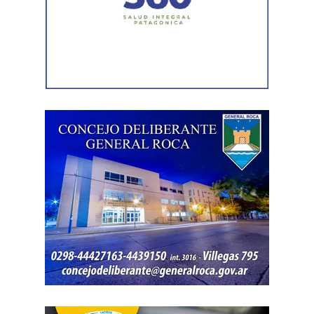
dólares para equipamiento y modernización de los
hospitales
.
El gobernador está acompañado por el ministro de
Desarrollo Económico y Productivo, Carlos Banacloy; el
ministro de Salud, Demetrio Thalasselis; el ministro de
Hacienda, Gabriel Sánchez y el director ejecutivo de la
Unidad Provincial de Coordinación y Ejecución del
Financiamiento Externo (UPCEFE), Martín Camiña.