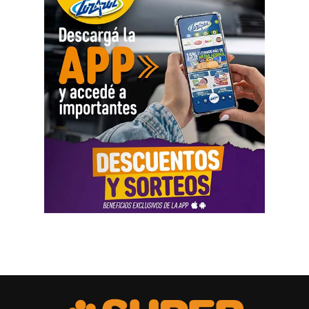
Como parte de la agenda oficial, la comitiva provincial
mantiene reuniones con organismos internacionales y
agencias de Estados Unidos para fortalecer vínculos que
permitan impulsar inversiones y acceder a nuevas
herramientas de financiamiento para el crecimiento de
Río Negro.
La agenda de trabajo comenzó con un encuentro en la
Embajada Argentina en Estados Unidos, donde la
comitiva se reunió con el equipo de consejeros que
acompaña la organización de las reuniones previstas con
organismos internacionales y entidades financieras. El
espacio permitió coordinar el trabajo y fortalecer el
acompañamiento institucional para presentar el potencial
de Río Negro.