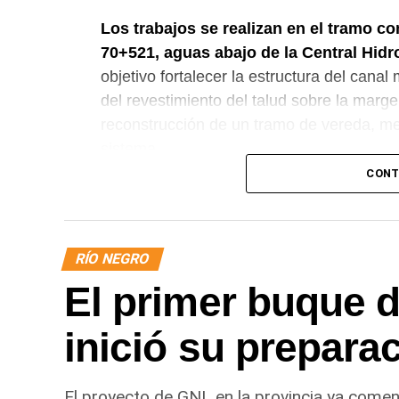
Los trabajos se realizan en el tramo c
70+521, aguas abajo de la Central Hidr
objetivo fortalecer la estructura del cana
del revestimiento del talud sobre la marge
reconstrucción de un tramo de vereda, me
sistema.
CONT
RÍO NEGRO
El primer buque 
inició su preparac
El proyecto de GNL en la provincia ya comen