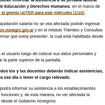
drán informar la asistencia a su jornada laboral
o de Educación y Derechos Humanos
, en el marco de
r el gremio UnTER para este miércoles (1/10)
.
quidación salarial no se vea afectada podrán ingresar
n.rionegro.gov.ar
y en el módulo Trámites y Consultas
ormar que estoy presente!, la cual está habilitada desde
a el usuario luego de colocar sus datos personales y
 la parte superior de la pantalla.
odos los y las docentes deberán indicar asistencias,
a ese día o tener el cargo relevado.
podrá informar su asistencia a los establecimientos
funciones y, de esta manera, no ver afectada la
n desde el Gobierno rionegrino