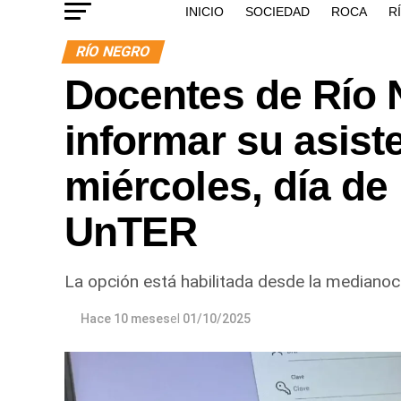
INICIO
SOCIEDAD
ROCA
R
RÍO NEGRO
Docentes de Río
informar su asiste
miércoles, día d
UnTER
La opción está habilitada desde la medianoc
Hace 10 meses
el
01/10/2025