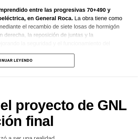
omprendido entre las progresivas 70+490 y
oeléctrica, en General Roca.
La obra tiene como
l mediante el recambio de siete losas de hormigón
n derecha, la reposición de juntas y la
jorando la seguridad y el funcionamiento del
INUAR LEYENDO
del proyecto de GNL
ión final
zó a ser una realidad.