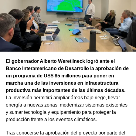
mayor parte del salario se va en cancelar deudas todos
los meses», indicó. Agregó que «los recursos que se
están transfiriendo de los bolsillos de los trabajadores a
los bancos, a las financieras y a las tarjetas de crédito
son multimillonarios. Cada cuota que se paga deja de ir
al consumo o para sostener la salud y la educación».
«El endeudamiento también genera algo que pocos están
El gobernador Alberto Weretilneck logró ante el
advirtiendo y es la baja en la participación política, en la
Banco Interamericano de Desarrollo la aprobación de
militancia colectiva. No es casual que eso beneficie al
un programa de US$ 85 millones para poner en
Gobierno», dijo el dirigente. «No podemos aceptar una
marcha una de las inversiones en infraestructura
clase trabajadora con ansiedad, angustia y desánimo»,
productiva más importantes de las últimas décadas.
aseguró.
La inversión permitirá ampliar áreas bajo riego, llevar
energía a nuevas zonas, modernizar sistemas existentes
La encuesta relevó a trabajadores del Estado Nacional
y sumar tecnología y equipamiento para proteger la
(47,8%), Estado Provincial (41,7%), Estado Municipal
producción frente a los eventos climáticos.
(5,8%), Empresas Estatales (2%) y otros ámbitos (2,7%),
cuyo promedio de edad es de 45 años.
Tras conocerse la aprobación del proyecto por parte del