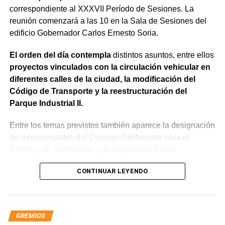
correspondiente al XXXVII Período de Sesiones. La
reunión comenzará a las 10 en la Sala de Sesiones del
edificio Gobernador Carlos Ernesto Soria.
El orden del día contempla
distintos asuntos, entre ellos
proyectos vinculados con la circulación vehicular en
diferentes calles de la ciudad, la modificación del
Código de Transporte y la reestructuración del
Parque Industrial II.
Entre los temas previstos también aparece la designación
de representantes del Concejo Deliberante para el
Consejo de Juventudes y el Juzgado de Faltas.
En el apartado de peticiones y asuntos ingresados
CONTINUAR LEYENDO
figuran solicitudes de la Asociación Rionegrina de
Equipos de Salud, la Cooperativa de Trabajo Oliverio
Girondo Limitada y distintos particulares vinculadas con
GREMIOS
adjudicación de parcelas, autorización de escritura y