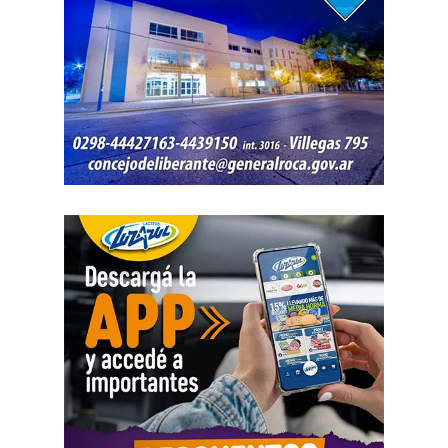
Los proyectos
El programa reúne cinco proyectos estratégicos. En
Guardia Mitre se construirán 85 km de nueva red eléctrica
y 3 centros de transformación. La obra ampliará las
conexiones rurales, permitirá incorporar bombeo y riego
presurizado y reducirá más de 50% el costo energético
por hectárea.
En Negro Muerto se instalarán 32,2 km de red eléctrica,
un cruce sobre el río Negro y 7 centros de transformación.
La nueva infraestructura permitirá incorporar unas 13.000
hectáreas productivas durante la primera etapa y generar
condiciones para nuevas actividades agrícolas y
ganaderas.
En el Valle Inferior se modernizará el sistema de riego del
IDEVI, con compuertas automáticas, mejoras en los