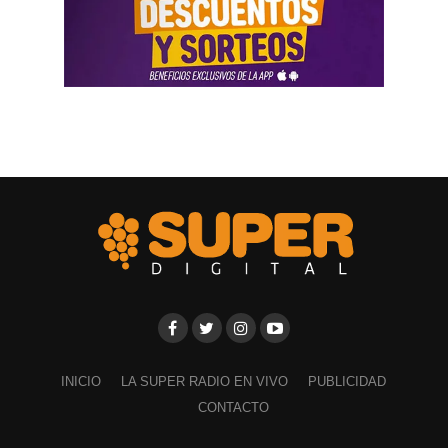
canales y monitoreo en tiempo real para administrar
mejor el agua, reducir pérdidas y dar mayor previsibilidad
a los productores.
Margen Norte también dará un salto de escala: podrá
prácticamente duplicar su superficie cultivada en 5 años.
El proyecto incluye obras en la bocatoma de Chimpay,
canales, drenajes, telemetría, electrificación y mayor
potencia en estaciones transformadoras.
El programa también incorporará nuevas herramientas
para proteger la producción frente al granizo, con un
componente específico de U$S 6 millones para que los
productores puedan instalar mallas antigranizo.
Equipamiento para el SPLIF
INICIO
LA SUPER RADIO EN VIVO
PUBLICIDAD
Además, se refuerza la preparación ante incendios
CONTACTO
forestales. El SPLIF sumará 4 camiones cisterna y 30