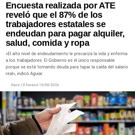
Encuesta realizada por ATE
liberación de restricciones al dominio.
reveló que el 87% de los
También se incorporó una presentación de vecinos del
trabajadores estatales se
barrio El Palmar relacionada con el nombre y sentido de
endeudan para pagar alquiler,
circulación de una calle.
salud, comida y ropa
Por otra parte, entre los proyectos ingresados se
encuentra una iniciativa de Pasión por Roca vinculada
«El alto nivel de endeudamiento le precariza la vida y enferma
con el Primer Encuentro Norpatagónico “Trinchera:
a los trabajadores. El Gobierno es el único responsable
Cultura, Educación, Derechos y Sindicalismo”.
porque se está tomando deuda para tapar la caída del salario
real», indicó Aguiar.
Finalmente, dentro de los pedidos de informes figura una
Hace 10 horas
el
10/08/2026
presentación de Juntos Somos Río Negro sobre el estado
de las maquinarias de las Plantas de Tratamiento de
Residuos Nº I y II.
ORDIA 07 XXXVII 11-08-26
Descarga