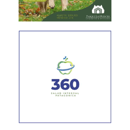
Posteriormente, personal del Gabinete de Criminalística
realizó las diligencias periciales correspondientes, entre
ellas el registro fotográfico de las prendas utilizadas por
los sospechosos, las cuales fueron incorporadas a la
investigación que continúa bajo la órbita del Ministerio
Público Fiscal.