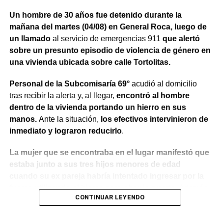
Un hombre de 30 años fue detenido durante la
mañana del martes (04/08) en General Roca, luego de
un llamado
al servicio de emergencias 911
que alertó
sobre un presunto episodio de violencia de género en
una vivienda ubicada sobre calle Tortolitas.
Personal de la Subcomisaría 69°
acudió al domicilio
tras recibir la alerta y, al llegar,
encontró al hombre
dentro de la vivienda portando un hierro en sus
manos.
Ante la situación,
los efectivos intervinieron de
inmediato y lograron reducirlo
.
La mujer que se encontraba en el lugar manifestó que
estaba junto a sus tres hijos menores de edad
cuando su ex pareja habría intentado ingresar por la
fuerza utilizando el hierro para abrir la puerta.
Además,
CONTINUAR LEYENDO
indicó que meses atrás había radicado una denuncia
por violencia de género y que existía una prohibición