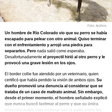
Foto: Archivo.
Un hombre de Río Colorado vio que su perro se había
escapado para pelear con otro animal. Quiso terminar
con el enfrentamiento y arrojó una piedra para
separarlos. Pero
nada salió como esperaba.
Desafortunadamente
el proyectil hirió al otro perro y le
provocó una grave lesión en los ojos.
El border collie fue atendido por un veterinario, quien
También se efectuaron trabajos en Los Fresnos y Vintter;
certificó que había perdido la visión de ambos ojos.
Su
Avenida Viterbori y Lago Mascardi; Avenida Roca y
dueño promovió una denuncia al considerar que se
Gadano; y Gadano al 846, donde se retiró una rejilla
trataba de un caso de maltrato animal. Sin embargo,
dañada y se colocó una valla preventiva para evitar
desde el primer momento, el hombre señalado explicó
accidentes.
que nunca buscó lastimar al perro y que su única
intención había sido terminar con la pelea entre los
Como parte del operativo, s
e pusieron en