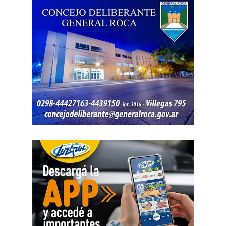
declarar extinguido el proceso.
«En virtud de ello entiendo que se encuentran
configurados los recaudos previstos en el artículo 278,
para que opere el desistimiento del proceso por voluntad
de la parte», explicó. Además, se estableció que las
actuaciones permanezcan archivadas en formato digital,
conforme a la normativa vigente del Poder Judicial de Río
Negro.