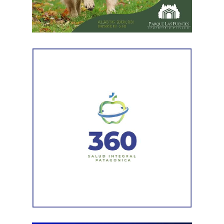
proceso terapéutico le permitió replantear el conflicto
desde otra perspectiva. Expresó que quería intentar
recuperar la relación con su padre, compensar el tiempo
perdido y brindarse mutuamente una oportunidad antes
de avanzar con una decisión definitiva sobre su identidad
registral.
En la sentencia,
la magistrada explicó que el
desistimiento es una forma de poner fin
anticipadamente a un proceso judicial cuando una de
las partes decide no continuar con la acción.
Agregó que el Código Procesal Civil y Comercial autoriza
esa posibilidad siempre que, si la demanda ya fue
trasladada, la otra parte haya sido notificada.
Como en este caso ese traslado aún no se había
concretado, la jueza entendió que estaban cumplidos
todos los requisitos legales para admitir el desistimiento y