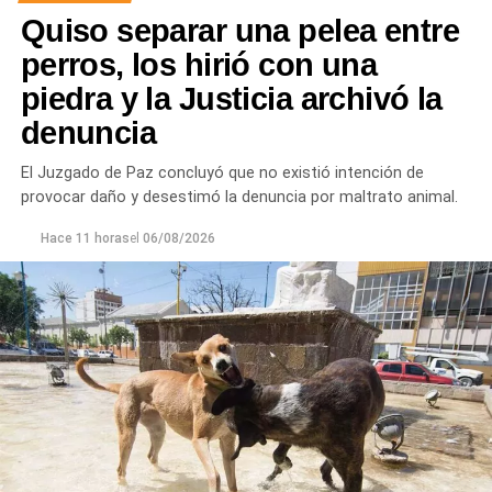
Quiso separar una pelea entre
perros, los hirió con una
piedra y la Justicia archivó la
denuncia
Desde Defensa Civil y Desarrollo Social se brindó
ayuda a vecinos de los barrios Fiske Menuco, Nuevo,
El Juzgado de Paz concluyó que no existió intención de
Noroeste, Quinta 25, Carlos Soria y Chacramonte,
provocar daño y desestimó la denuncia por maltrato animal.
donde se entregaron nylon, frazadas, colchones, leña
y alimentos.
Hace 11 horas
el
06/08/2026
En paralelo, las cuadrillas municipales realizaron la
limpieza de alcantarillas y sumideros en distintos
sectores de la ciudad, entre ellos Jujuy y Güemes;
Güemes entre Dr. Maradona y República del Líbano;
Carlos Gardel y Rochdale; Rochdale y Australia;
Rochdale y Jujuy; Yrigoyen y Mendoza; Yrigoyen y
Avenida Roca; y Chula Vista, casi San Juan.