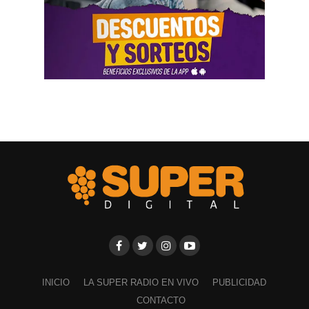
empresa que ocupaba un inmueble comercial.
Aun con ese conjunto de pruebas, la jueza señaló que
faltó documentación contable específica. También
sostuvo que el progenitor estaba en mejores condiciones
de presentar información precisa sobre sus ingresos, su
patrimonio y las ganancias de las sociedades.
El fallo aplicó el criterio de las cargas probatorias
dinámicas. Según la resolución, ese principio impone el
deber de aportar la prueba a quien cuenta con mejores
posibilidades técnicas o materiales para hacerlo.
La jueza fijó una cuota alimentaria equivalente a ocho
salarios mínimos, vitales y móviles. También ordenó que
se practique una liquidación por los períodos anteriores,
con deducción de los pagos ya realizados.
INICIO
LA SUPER RADIO EN VIVO
PUBLICIDAD
CONTACTO