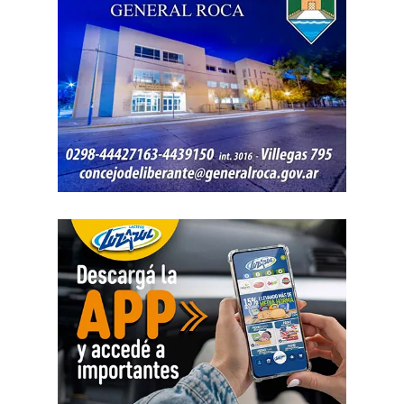
La jueza también examinó una certificación contable que
él mismo presentó. Ese documento informó un promedio
de ingresos durante un período determinado y consignó
una relación laboral con una de las empresas. El fallo
aclaró que esos datos no reflejaban necesariamente la
totalidad de los recursos, ya que existían otras
participaciones comerciales acreditadas en la causa.
El informe bancario añadió otro elemento. La cuenta
registró variaciones importantes entre ingresos, egresos y
saldos durante varios meses. La sentencia tomó esos
movimientos como parte del análisis patrimonial, aunque
no los consideró suficientes para establecer por sí solos
una cifra definitiva.
Las declaraciones testimoniales completaron el cuadro.
Varias personas hablaron sobre locales gastronómicos,
viajes al exterior, vehículos y nivel de vida. Otro
testimonio mencionó la relación del progenitor con una