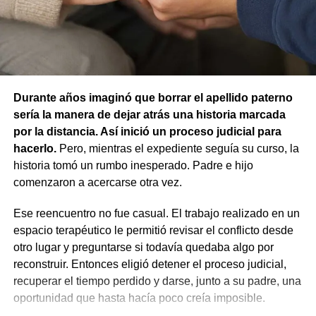
La resolución también descartó la figura de custodia de
animales, ya que esa infracción solo se configura cuando
un animal causa lesiones a una persona por falta de
cuidados de su dueño. En este caso, el daño recayó
sobre otro animal, por lo que esa norma tampoco
Durante años imaginó que borrar el apellido paterno
resultaba aplicable.
sería la manera de dejar atrás una historia marcada
por la distancia. Así inició un proceso judicial para
El fallo aclaró que el archivo de la causa
hacerlo.
Pero, mientras el expediente seguía su curso, la
contravencional no impide que el dueño del perro
historia tomó un rumbo inesperado. Padre e hijo
lesionado reclame por la vía civil una indemnización
comenzaron a acercarse otra vez.
por los daños que considere haber sufrido.
Ese reencuentro no fue casual. El trabajo realizado en un
espacio terapéutico le permitió revisar el conflicto desde
otro lugar y preguntarse si todavía quedaba algo por
reconstruir. Entonces eligió detener el proceso judicial,
recuperar el tiempo perdido y darse, junto a su padre, una
oportunidad que hasta hacía poco creía imposible.