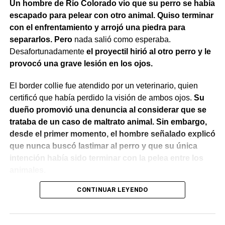
Un hombre de Río Colorado vio que su perro se había
escapado para pelear con otro animal. Quiso terminar
con el enfrentamiento y arrojó una piedra para
separarlos. Pero
nada salió como esperaba.
Desafortunadamente
el proyectil hirió al otro perro y le
provocó una grave lesión en los ojos.
El border collie fue atendido por un veterinario, quien
certificó que había perdido la visión de ambos ojos.
Su
dueño promovió una denuncia al considerar que se
trataba de un caso de maltrato animal. Sin embargo,
desde el primer momento, el hombre señalado explicó
que nunca buscó lastimar al perro y que su única
intención había sido terminar con la pelea entre los
animales.
CONTINUAR LEYENDO
El Juzgado de Paz analizó el caso y resolvió desestimar
la denuncia y archivar las actuaciones. La jueza concluyó
que los hechos no configuraban la contravención de