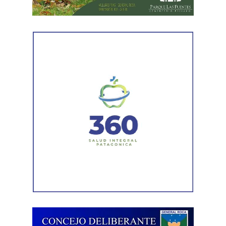
Luego llegaron los datos de la Municipalidad de
Cipolletti. Los registros indicaron la existencia de una
habilitación comercial vigente para un establecimiento
gastronómico y señalaron su participación como socio
gerente en una sociedad. Otro informe municipal dio
cuenta de antecedentes vinculados con inmuebles y
permisos comerciales.
La Agencia de Recaudación y Control Aduanero sumó
más piezas. Según la sentencia,
el progenitor aparecía
registrado como socio, gerente o administrador en
distintas firmas. A esa información se agregó un
contrato de franquicia para la explotación de un local
comercial. La documentación acreditó vínculos con
sociedades, comercios y emprendimientos. Sin
embargo, el expediente no permitió determinar con
exactitud cuánto dinero generaban esas actividades
ni qué parte correspondía al progenitor.