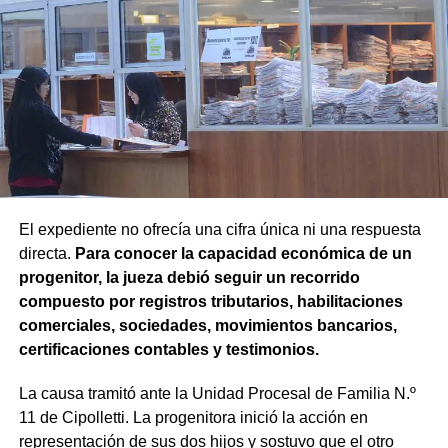
registral.
En la sentencia,
la magistrada explicó que el
desistimiento es una forma de poner fin
anticipadamente a un proceso judicial cuando una de
las partes decide no continuar con la acción.
Agregó que el Código Procesal Civil y Comercial autoriza
esa posibilidad siempre que, si la demanda ya fue
trasladada, la otra parte haya sido notificada.
El expediente no ofrecía una cifra única ni una respuesta
directa.
Para conocer la capacidad económica de un
Como en este caso ese traslado aún no se había
progenitor, la jueza debió seguir un recorrido
concretado, la jueza entendió que estaban cumplidos
compuesto por registros tributarios, habilitaciones
todos los requisitos legales para admitir el desistimiento y
comerciales, sociedades, movimientos bancarios,
declarar extinguido el proceso.
certificaciones contables y testimonios.
«En virtud de ello entiendo que se encuentran
La causa tramitó ante la Unidad Procesal de Familia N.º
configurados los recaudos previstos en el artículo 278,
11 de Cipolletti. La progenitora inició la acción en
para que opere el desistimiento del proceso por voluntad
representación de sus dos hijos y sostuvo que el otro