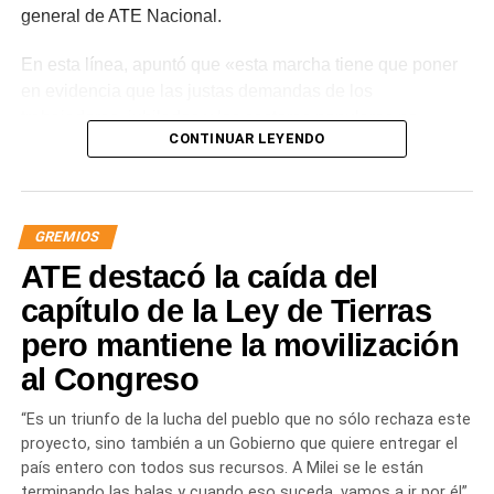
general de ATE Nacional.
En esta línea, apuntó que «esta marcha tiene que poner
en evidencia que las justas demandas de los
trabajadores, jubilados y los sectores populares no
CONTINUAR LEYENDO
encuentran respuestas, y que el gobierno es el exclusivo
responsable de la angustia en la que está sumida la
mayoría de la sociedad».
GREMIOS
«Lo demuestran las encuestas, a Milei se le están
ATE destacó la caída del
terminando las balas. Tiene que saber que empezamos a
ir por él», sentenció Aguiar.
capítulo de la Ley de Tierras
pero mantiene la movilización
Las movilizaciones además se replicarán en todas las
al Congreso
provincias en el marco de la Jornada Nacional de
Lucha
dispuesta por el sindicato estatal en reclamo por
“Es un triunfo de la lucha del pueblo que no sólo rechaza este
«reapertura de paritarias y urgente recomposición salarial
proyecto, sino también a un Gobierno que quiere entregar el
y de jubilaciones; rechazo al vaciamiento de los
país entero con todos sus recursos. A Milei se le están
organismos públicos; pase a planta permanente de todas
terminando las balas y cuando eso suceda, vamos a ir por él”,