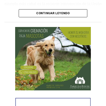
ejemplo más cabal es la reciente intervención de la Unión
Obrera Metalúrgica (UOM) y la persecución mediática,
CONTINUAR LEYENDO
gremial, jurídica y personal» desplegada por funcionarios
del gobierno contra el secretario general de Pilotos
(APLA), Pablo Biró.
«El espíritu de esta reforma es beneficiar sólo a los
empresarios y aumentar sus márgenes de rentabilidad a
partir de una mayor explotación. Jornadas más extensas
y salarios más bajos», dijo el secretario general de ATE,
Rodolfo Aguiar, al iniciar la exposición por parte del
FreSU, que solicitó la audiencia junto con el Centro de
Estudios Legales y Sociales (CELS) y el Sindicato de
Prensa de Buenos Aires (SiPreBA). Participaron también
representantes de la Asociación de Abogados
Laboralistas, Mariana Amartino y Matías Cremonte, y el
presidente de la Asociación Nacional de Jueces del
Trabajo (ANJUT), Juan Orsini.