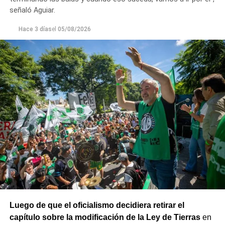
las y los trabajadores precarizados; rechazo a las
señaló Aguiar.
privatizaciones de empresas públicas; reincorporación de
todas las y los trabajadores despedidos; restitución de los
Hace 3 días
el
05/08/2026
fondos adeudados a las provincias y FGS de la ANSES; y
rechazo a la armonización de las Cajas Previsionales
Provinciales».
Luego de que el oficialismo decidiera retirar el
capítulo sobre la modificación de la Ley de Tierras
en