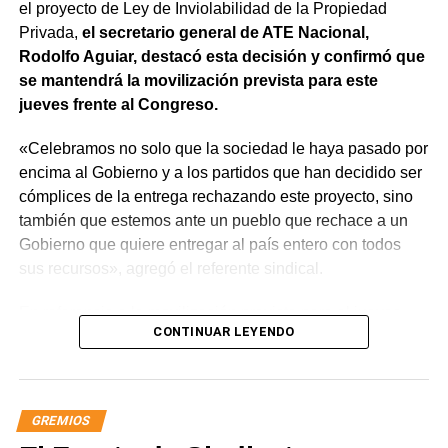
el proyecto de Ley de Inviolabilidad de la Propiedad
Privada,
el secretario general de ATE Nacional,
Rodolfo Aguiar, destacó esta decisión y confirmó que
se mantendrá la movilización prevista para este
jueves frente al Congreso.
«Celebramos no solo que la sociedad le haya pasado por
encima al Gobierno y a los partidos que han decidido ser
cómplices de la entrega rechazando este proyecto, sino
también que estemos ante un pueblo que rechace a un
Gobierno que quiere entregar al país entero con todos
sus recursos», agregó el referente sindical.
En referencia a la movilización prevista para el jueves,
CONTINUAR LEYENDO
apuntó que «a Milei se le están terminando las balas y
cuando eso suceda, vamos a ir por él. Igual vamos a
movilizar para seguir repudiando a los senadores han
tergiversado su representación, porque debieran impulsar
GREMIOS
y votar iniciativas para defender los intereses de nuestra