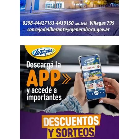
Mientras la reforma laboral ataca una de las conquistas
fundacionales como la jornada de 8 horas, instalando un
banco de horas flexible, que borra los límites entre lo
personal y lo laboral, debemos recurrir a varios empleos
para poder sostener la vida», dijo Chevalier y subrayó
que «esta pobreza de tiempo impacta de manera
asimétrica sobre las mujeres, provoca una crisis sobre los
cuidados y desorganiza los hogares».
Al abordar la persecución política a sindicalistas y
sindicatos, Biró sostuvo que «el Estado me ha iniciado
una persecución mediática, gremial, jurídica y personal
por ser el secretario general de la Asociación de Pilotos.
Se trata de una campaña abierta y pública de difamación
llevada adelante por funcionarios del gobierno, utilizando
la aplicación Mi Argentina o las carteleras de las
estaciones terminales. Usaron todos los recursos del
Estado. Me imputaron delitos penales, me hicieron saber
que perseguían a mi familia, a mi mujer y a mis hijas, y