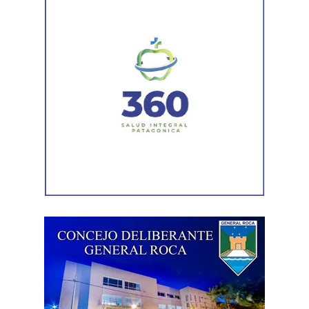
Agregó que «aquello que sostuvo la OIT sobre que el
trabajo no es una mercancía se transformó en letra
muerta. Con esta reforma, estamos frente a un régimen de
compraventa de la fuerza de trabajo. En la Argentina,
enfrentamos un ataque al Estado de Derecho, a la
democracia, a la Constitución Nacional y al sistema
interamericano de derechos humanos. Por eso es que
esta comisión debe actuar».
Luego, la secretaria general de Conadu, Clara Chevalier,
precisó que, como parte de esa política de destrucción de
los derechos laborales, «el gobierno nacional produjo
una desregulación de los precios fundamentales para la
vida, como las tarifas de transporte, telefonía celular,
internet, luz y gas. Todo eso produjo una caída del salario
que tiene un impacto directo e indirecto sobre las
mujeres».
«Estamos viviendo una brutal disputa por el tiempo.