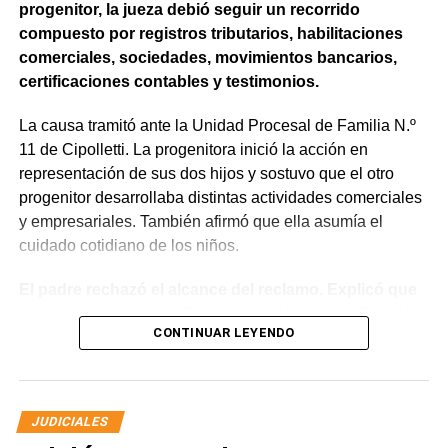
progenitor, la jueza debió seguir un recorrido
compuesto por registros tributarios, habilitaciones
comerciales, sociedades, movimientos bancarios,
certificaciones contables y testimonios.
La causa tramitó ante la Unidad Procesal de Familia N.º
11 de Cipolletti. La progenitora inició la acción en
representación de sus dos hijos y sostuvo que el otro
progenitor desarrollaba distintas actividades comerciales
y empresariales. También afirmó que ella asumía el
cuidado cotidiano de los niños.
El padre rechazó el alcance del reclamo. Explicó que
sus ingresos no eran fijos, presentó una certificación
CONTINUAR LEYENDO
contable y acompañó documentación bancaria.
Además, sostuvo que realizaba aportes mensuales y
entregas de alimentos, ropa y útiles escolares.
JUDICIALES
La discusión quedó centrada en una pregunta: cuál