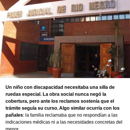
arma de guerra.
La jueza fijó una cuota alimentaria equivalente a ocho
salarios mínimos, vitales y móviles. También ordenó que
La Fiscalía solicitó la prisión preventiva al considerar que
se practique una liquidación por los períodos anteriores,
existían riesgos de entorpecimiento de la investigación y
con deducción de los pagos ya realizados.
de fuga. Si bien el defensor público Gustavo Viecens se
opuso al planteo y los imputados prestaron declaración,
el juez de Garantías Gustavo Quelín resolvió que
permanezcan detenidos durante un mes mientras
continúa la investigación.
Un niño con discapacidad necesitaba una silla de
ruedas especial. La obra social nunca negó la
cobertura, pero ante los reclamos sostenía que el
trámite seguía su curso. Algo similar ocurría con los
pañales
: la familia reclamaba que no respondían a las
indicaciones médicas ni a las necesidades concretas del
menor.