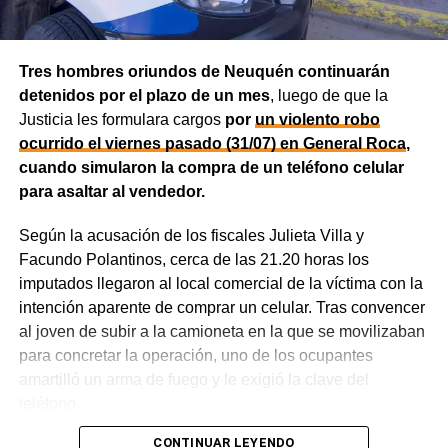
distintas firmas. A esa información se agregó un
contrato de franquicia para la explotación de un local
comercial. La documentación acreditó vínculos con
Tres hombres oriundos de Neuquén continuarán
sociedades, comercios y emprendimientos. Sin
detenidos por el plazo de un mes
, luego de que la
embargo, el expediente no permitió determinar con
Justicia les formulara cargos
por
un violento robo
exactitud cuánto dinero generaban esas actividades
ocurrido el viernes pasado (31/07) en General Roca
,
ni qué parte correspondía al progenitor.
cuando simularon la compra de un teléfono celular
para asaltar al vendedor.
La jueza también examinó una certificación contable que
él mismo presentó. Ese documento informó un promedio
Según la acusación de los fiscales Julieta Villa y
de ingresos durante un período determinado y consignó
Facundo Polantinos, cerca de las 21.20 horas los
una relación laboral con una de las empresas. El fallo
imputados llegaron al local comercial de la víctima con la
aclaró que esos datos no reflejaban necesariamente la
intención aparente de comprar un celular. Tras convencer
totalidad de los recursos, ya que existían otras
al joven de subir a la camioneta en la que se movilizaban
participaciones comerciales acreditadas en la causa.
para concretar la operación, uno de los ocupantes
amartilló un arma de fuego y le exigió la clave del
El informe bancario añadió otro elemento. La cuenta
teléfono.
registró variaciones importantes entre ingresos, egresos y
saldos durante varios meses. La sentencia tomó esos
CONTINUAR LEYENDO
La Fiscalía sostuvo que los acusados golpearon a la