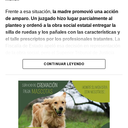
Frente a esa situación,
la madre promovió una acción
de amparo. Un juzgado hizo lugar parcialmente al
planteo y ordenó a la obra social estatal entregar la
silla de ruedas y los pañales con las características y
el talle prescriptos por los profesionales tratantes.
La
Fiscalía de Estado apeló esa decisión en representación
de la obra social, pero el Superior Tribunal de Justicia
confirmó el fallo.
CONTINUAR LEYENDO
En la apelación, la provincia sostuvo que nunca había
negado las prestaciones. Explicó que la discusión estaba
vinculada con «los plazos propios del régimen de
contrataciones públicas y los requerimientos de auditoría
médica», y no con un rechazo de la cobertura. También
señaló que la silla de ruedas se encontraba en trámite y
que las prestaciones habían sido autorizadas.
El Superior Tribunal entendió que esos argumentos no