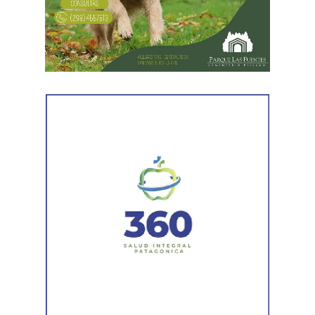
alcanzaban para modificar la sentencia. Señaló que la
obra social puso el acento en los procedimientos
administrativos, pero no logró rebatir los fundamentos
centrales del fallo de primera instancia.
En relación con los pañales, el STJ advirtió que el
informe presentado por la auditoría médica describía las
características generales del producto que entregaba la
obra social, pero no analizaba la situación específica del
niño. Además, observó que la propia auditoría reconocía
que el cambio de talle todavía estaba pendiente.
La sentencia también valoró que la madre había
informado una mejoría en el cuadro de dermatitis de su
hijo luego del cambio de marca y remarcó que esa
circunstancia «no fue rebatida con un examen médico
propio y específico de la demandada». En ese contexto,
concluyó que una evaluación técnica general no era
suficiente para desplazar las necesidades concretas