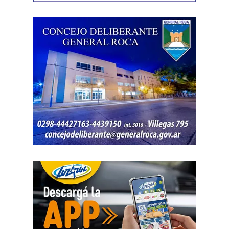
acreditadas en el expediente.
El STJ descartó que la sentencia implicara una
intromisión en el funcionamiento de la obra social.
Explicó que la exhortación para que la obra social actúe
«en forma diligente, rápida y oportuna» no modifica el
régimen de contrataciones ni los procedimientos de
auditoría interna, sino que «se limita a instar una mayor
diligencia administrativa, sin imponer modalidad, plazo ni
procedimiento específico». Esa medida, concluyó, no
representa una extralimitación de las competencias
judiciales.
La sentencia recordó que los niños y las personas con
discapacidad se encuentran en una situación de especial
vulnerabilidad y que el Estado debe brindarles una
protección reforzada. En ese sentido, afirmó que las
políticas públicas deben garantizar «el nivel de vida más
alto posible», especialmente en materia de salud,