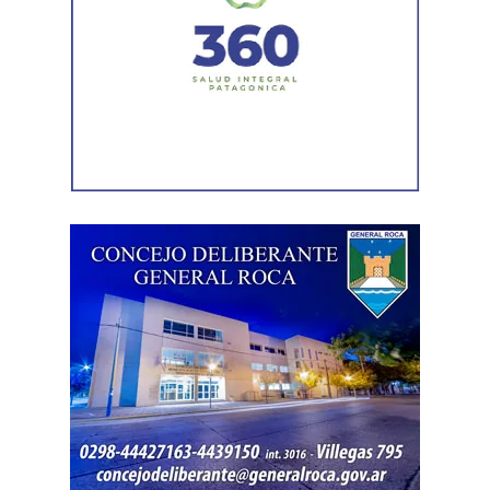
Durante el procedimiento, el personal encontró el teléfono
celular que permanecía desaparecido, oculto en el
acceso a la vivienda. El aparato fue reconocido por la
víctima, quien presentó la documentación
correspondiente para acreditar su propiedad. Además,
también
fue hallada la bolsa con el dinero en efectivo
denunciado como robado
.
Posteriormente, el inmueble fue preservado para la
intervención del Gabinete de Criminalística, que realizó
las pericias correspondientes. Otros elementos
encontrados quedaron bajo resguardo para determinar su
procedencia.
Por disposición de la Fiscalía de turno, ambos hombres
permanecen detenidos en el marco de una causa por