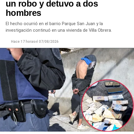
para evitar que el conflicto continuara.
un robo y detuvo a dos
hombres
Ante la persistencia de la conducta agresiva y el
incumplimiento de las indicaciones impartidas por los
El hecho ocurrió en el barrio Parque San Juan y la
efectivos,
el hombre fue demorado con el objetivo de
investigación continuó en una vivienda de Villa Obrera.
prevenir que la situación derivara en un hecho de
mayor gravedad.
Hace 17 horas
el
07/08/2026