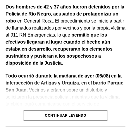
Dos hombres de 42 y 37 años fueron detenidos por la
Policía de Río Negro, acusados de protagonizar un
robo
en General Roca. El procedimiento se inició a partir
de llamados realizados por vecinos y por la propia víctima
al 911 RN Emergencias, lo que
permitió que los
efectivos llegaran al lugar cuando el hecho aún
estaba en desarrollo, recuperaran los elementos
sustraídos y pusieran a los sospechosos a
disposición de la Justicia.
Todo ocurrió durante la mañana de ayer (06/08) en la
intersección de Artigas y Urquiza, en el barrio Parque
San Juan
. Vecinos alertaron sobre un disturbio y
solicitaron la presencia policial, mientras que la víctima
también logró comunicarse con el servicio de
emergencias para informar lo que estaba ocurriendo.
CONTINUAR LEYENDO
Al llegar, los efectivos encontraron a la víctima reteniendo
a uno de los sospechosos. Según relató,
ambos