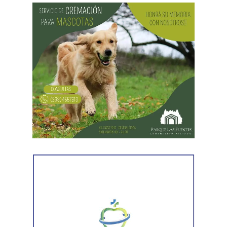
hombres le habían sustraído una bolsa con dinero en
efectivo y dos teléfonos celulares. En el lugar se
recuperó parte de los bienes robados y se detuvo al
primer involucrado.
En forma paralela,
otra comisión policial se dirigió a
una vivienda ubicada en el barrio Villa Obrera,
señalada por la víctima. Allí se identificó al segundo
sospechoso
y se llevaron adelante distintas diligencias
en el marco de la investigación.