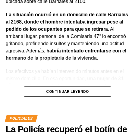
ubicada sobre calle Barriales al 2100.
La situación ocurrió en un domicilio de calle Barriales
al 2168, donde el hombre intentaba ingresar pese al
pedido de los ocupantes para que se retirara
. Al
arribar al lugar, personal de la Comisaría 47° lo encontró
gritando, profiriendo insultos y manteniendo una actitud
agresiva. Además,
habría intentado enfrentarse con el
hermano de la propietaria de la vivienda.
Los efectivos ya habían intervenido minutos antes en el
mismo domicilio. En esa oportunidad,
una mujer de 31
años manifestó que había compartido bebidas
CONTINUAR LEYENDO
alcohólicas con el joven y que, en el marco de una
discusión, sufrió una lesión leve en el rostro.
La víctima expresó que no deseaba radicar una
POLICIALES
denuncia penal ni recibir asistencia médica y
La Policía recuperó el botín de
únicamente solicitó que el joven se retirara del lugar