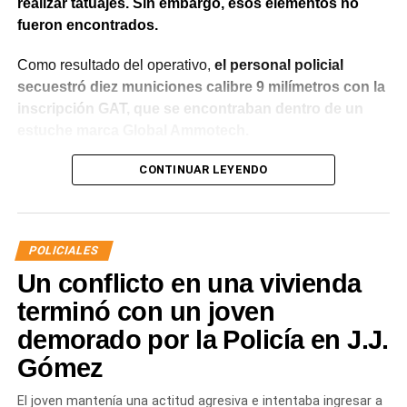
realizar tatuajes. Sin embargo, esos elementos no
fueron encontrados.
Como resultado del operativo,
el personal policial
secuestró diez municiones calibre 9 milímetros con la
inscripción GAT, que se encontraban dentro de un
estuche marca Global Ammotech.
Tras el hallazgo, se dio intervención a la Fiscalía N° 6,
CONTINUAR LEYENDO
que dispuso que las municiones sean remitidas en
calidad de secuestro y queden a disposición de la
Justicia.
POLICIALES
Un conflicto en una vivienda
terminó con un joven
demorado por la Policía en J.J.
Gómez
El joven mantenía una actitud agresiva e intentaba ingresar a