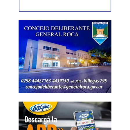
víctima, quien presentó la documentación
correspondiente para acreditar su propiedad. Además,
también
fue hallada la bolsa con el dinero en efectivo
denunciado como robado
.
Posteriormente, el inmueble fue preservado para la
intervención del Gabinete de Criminalística, que realizó
las pericias correspondientes. Otros elementos
encontrados quedaron bajo resguardo para determinar su
procedencia.
Por disposición de la Fiscalía de turno, ambos hombres
permanecen detenidos en el marco de una causa por
robo.