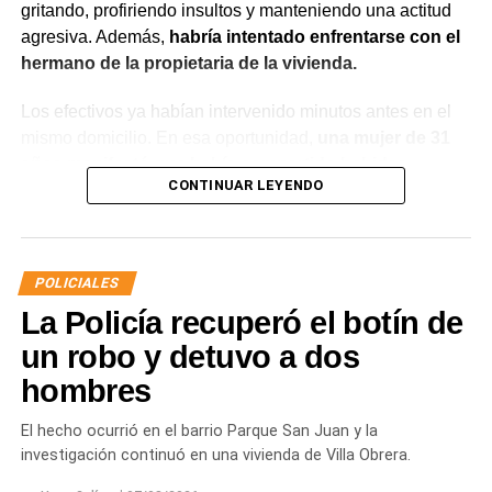
gritando, profiriendo insultos y manteniendo una actitud
agresiva. Además,
habría intentado enfrentarse con el
hermano de la propietaria de la vivienda.
Los efectivos ya habían intervenido minutos antes en el
mismo domicilio. En esa oportunidad,
una mujer de 31
años manifestó que había compartido bebidas
CONTINUAR LEYENDO
alcohólicas con el joven y que, en el marco de una
discusión, sufrió una lesión leve en el rostro.
La víctima expresó que no deseaba radicar una
POLICIALES
denuncia penal ni recibir asistencia médica y
La Policía recuperó el botín de
únicamente solicitó que el joven se retirara del lugar
para evitar que el conflicto continuara.
un robo y detuvo a dos
hombres
Ante la persistencia de la conducta agresiva y el
incumplimiento de las indicaciones impartidas por los
El hecho ocurrió en el barrio Parque San Juan y la
efectivos,
el hombre fue demorado con el objetivo de
investigación continuó en una vivienda de Villa Obrera.
prevenir que la situación derivara en un hecho de