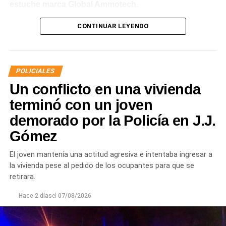
estuche marca Global Ammotech.
Tras el hallazgo, se dio intervención a la Fiscalía N° 6,
CONTINUAR LEYENDO
que dispuso que las municiones sean remitidas en
calidad de secuestro y queden a disposición de la
Justicia.
POLICIALES
Un conflicto en una vivienda
terminó con un joven
demorado por la Policía en J.J.
Gómez
El joven mantenía una actitud agresiva e intentaba ingresar a
la vivienda pese al pedido de los ocupantes para que se
retirara.
Hace 2 días
el
07/08/2026