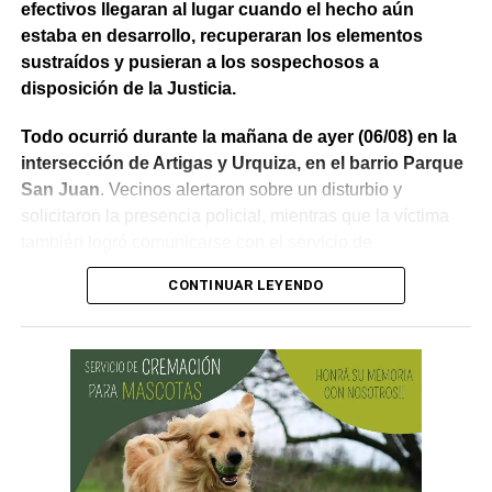
efectivos llegaran al lugar cuando el hecho aún
estaba en desarrollo, recuperaran los elementos
sustraídos y pusieran a los sospechosos a
disposición de la Justicia.
Todo ocurrió durante la mañana de ayer (06/08) en la
intersección de Artigas y Urquiza, en el barrio Parque
San Juan
. Vecinos alertaron sobre un disturbio y
solicitaron la presencia policial, mientras que la víctima
también logró comunicarse con el servicio de
emergencias para informar lo que estaba ocurriendo.
CONTINUAR LEYENDO
Al llegar, los efectivos encontraron a la víctima reteniendo
a uno de los sospechosos. Según relató,
ambos
hombres le habían sustraído una bolsa con dinero en
efectivo y dos teléfonos celulares. En el lugar se
recuperó parte de los bienes robados y se detuvo al
primer involucrado.