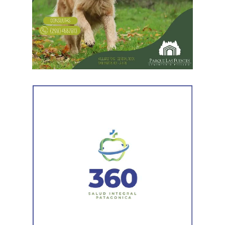
En forma paralela,
otra comisión policial se dirigió a
una vivienda ubicada en el barrio Villa Obrera,
señalada por la víctima. Allí se identificó al segundo
sospechoso
y se llevaron adelante distintas diligencias
en el marco de la investigación.
Durante el procedimiento, el personal encontró el teléfono
celular que permanecía desaparecido, oculto en el
acceso a la vivienda. El aparato fue reconocido por la